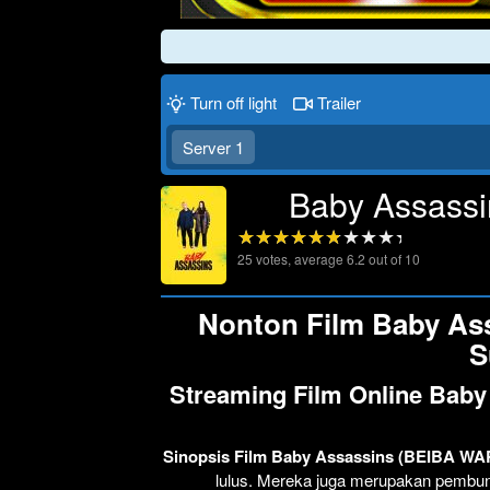
Turn off light
Trailer
Server 1
Baby Assass
25
votes, average
6.2
out of 10
Nonton Film Baby A
S
Streaming Film Online Bab
Sinopsis Film Baby Assassins (BEIBA W
lulus. Mereka juga merupakan pembunu