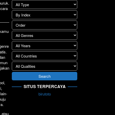
buruk.
lay
>>
 cara
1 kamu
.
 genre
atis.
 dan
Namun
ajakan
ol,
SITUS TERPERCAYA
i,
lain-
birutoto
nuju
ya.
, atau