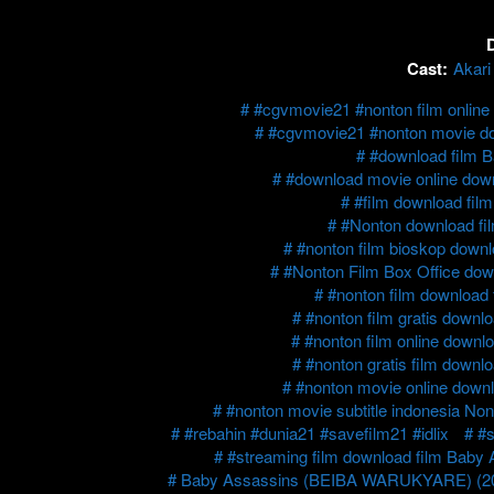
D
Cast:
Akari
#cgvmovie21 #nonton film onli
#cgvmovie21 #nonton movie d
#download film
#download movie online do
#film download fi
#Nonton download f
#nonton film bioskop dow
#Nonton Film Box Office d
#nonton film downloa
#nonton film gratis dow
#nonton film online dow
#nonton gratis film dow
#nonton movie online dow
#nonton movie subtitle indonesia 
#rebahin #dunia21 #savefilm21 #idlix
#
#streaming film download film Ba
Baby Assassins (BEIBA WARUKYARE) (2