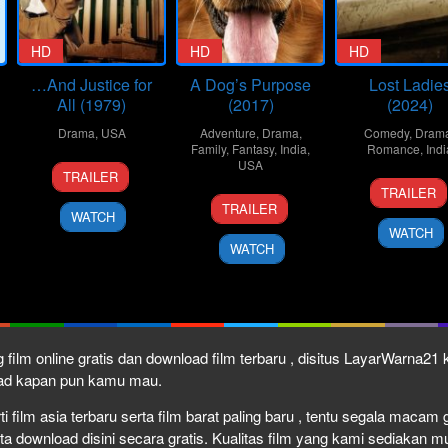
HD
HD
HD
…And Justice for
A Dog’s Purpose
Lost Ladie
All (1979)
(2017)
(2024)
Drama
,
USA
Adventure
,
Drama
,
Comedy
,
Dram
Family
,
Fantasy
,
India
,
Romance
,
Indi
19
Norman
USA
TRAILER
1
Kiran
Oct
Jewison
TRAILER
19
Lasse
Mar
Rao
1979
TRAILER
WATCH
Jan
Hallström
2024
WATCH
2017
WATCH
 film online gratis dan download film terbaru , disitus LayarWarna2
load kapan pun kamu mau.
film asia terbaru serta film barat paling baru , tentu segala macam gen
download disini secara gratis. Kualitas film yang kami sediakan mulai