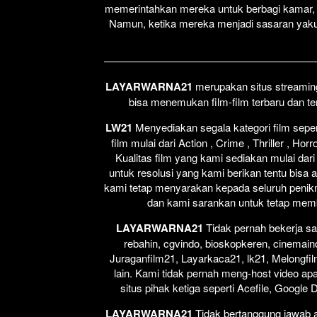
memerintahkan mereka untuk berbagi kamar, 
Namun, ketika mereka menjadi sasaran yak
LAYARWARNA21
merupakan situs streaming 
bisa menemukan film-film terbaru dan t
LW21
Menyediakan segala kategori film seperti
film mulai dari Action , Crime , Thriller , H
Kualitas film yang kami sediakan mulai dari
untuk resolusi yang kami berikan tentu bisa 
kami tetap menyarakan kepada seluruh penikm
dan kami sarankan untuk tetap membel
LAYARWARNA21
Tidak pernah bekerja sa
rebahin, cgvindo, bioskopkeren, cinemain
Juraganfilm21, Layarkaca21, lk21, Melongfil
lain. Kami tidak pernah meng-host video apap
situs pihak ketiga seperti Acefile, Google
LAYARWARNA21
Tidak bertanggung jawab at