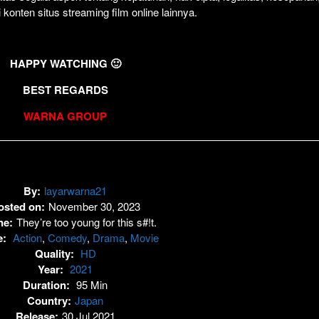
i konten situs streaming film online lainnya.
HAPPY WATCHING 🙂
BEST REGARDS
WARNA GROUP
By:
layarwarna21
osted on:
November 30, 2023
ne:
They’re too young for this s#!t.
e:
Action
,
Comedy
,
Drama
,
Movie
Quality:
HD
Year:
2021
Duration:
95 Min
Country:
Japan
Release:
30 Jul 2021