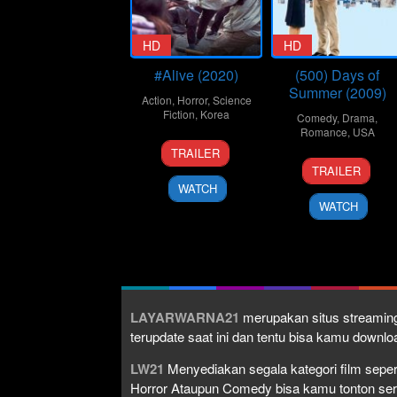
HD
HD
#Alive (2020)
(500) Days of
Summer (2009)
Action
,
Horror
,
Science
Fiction
,
Korea
Comedy
,
Drama
,
Romance
,
USA
24
Cho
TRAILER
17
Marc
Jun
Il
TRAILER
Jul
Webb
2020
WATCH
2009
WATCH
LAYARWARNA21
merupakan situs streaming
terupdate saat ini dan tentu bisa kamu down
LW21
Menyediakan segala kategori film seperti 
Horror Ataupun Comedy bisa kamu tonton serta 