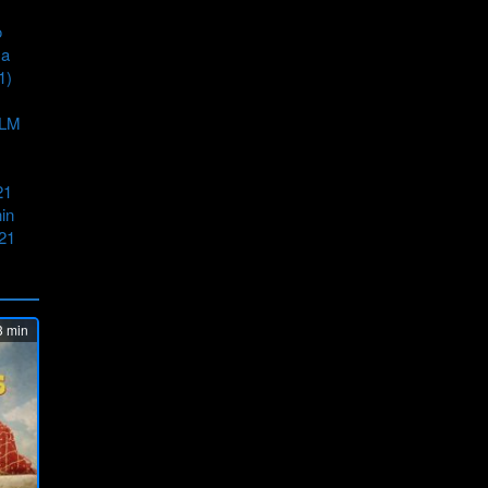
o
a
1)
ILM
21
in
21
 min