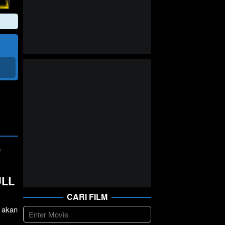
)
ULL
CARI FILM
 akan