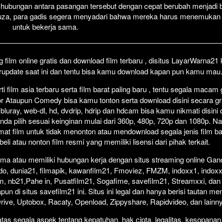
hubungan antara pasangan tersebut dengan cepat berubah menjadi 
Click To P
Lewati >
uza, para gadis segera menyadari bahwa mereka harus menemukan
untuk bekerja sama.
film online gratis dan download film terbaru , disitus LayarWarna2
erupdate saat ini dan tentu bisa kamu download kapan pun kamu mau
 film asia terbaru serta film barat paling baru , tentu segala macam
orror Ataupun Comedy bisa kamu tonton serta download disini secara gr
 bluray, web-dl, hd, dvdrip, hdrip dan hdcam bisa kamu nikmati disini
anda pilih sesuai keinginan mulai dari 360p, 480p, 720p dan 1080p. 
at film untuk tidak menonton atau mendownload segala jenis film b
i atau nonton film resmi yang memiliki lisensi dari pihak terkait.
ma atau memiliki hubungan kerja dengan situs streaming online Gano
do, dunia21, filmapik, kawanfilm21, Fmoviez, FMZM, indoxx1, indoxx
m, nb21,Pahe in, Pusatfilm21, Sogafime, savefilm21, Streamxxi, dan 
un di situs savefilm21 ini. Situs ini legal dan hanya berisi tautan me
 Drive, Uptobox, Racaty, Openload, Zippyshare, Rapidvideo, dan lainn
as segala aspek tentang kepatuhan, hak cipta, legalitas, kesopanan