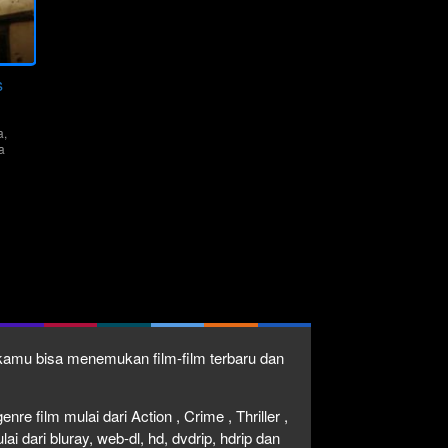
s
a
,
a
1 kamu bisa menemukan film-film terbaru dan
re film mulai dari Action , Crime , Thriller ,
 dari bluray, web-dl, hd, dvdrip, hdrip dan