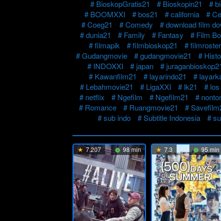
BioskopGratis21
Bioskopin21
b
BOOMXXI
bos21
california
Ce
Coeg21
Comedy
download film d
dunia21
Family
Fantasy
Film B
filmapik
filmbioskop21
filmroster
Gudangmovie
gudangmovie21
Histo
INDOXXI
japan
juraganbioskop2
Kawanfilm21
layarindo21
layark
Lebahmovie21
LigaXXI
lk21
los
netflix
Ngefilm
Ngefilm21
nonto
Romance
Ruangmovie21
Savefilm
sub indo
Subtitle Indonesia
su
7.207
98 min
7.3
95 min