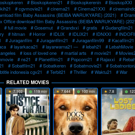
ioskopkeren
Bioskopkeren21
Bioskopkerenin
BioskopXXI
kih21
cgvmovie21
cinema21
Cinema21XXI
cinemaind
ownload film Baby Assassins (BEIBA WARUKYARE) (2021)
Dram
ox Office download film Baby Assassins (BEIBA WARUKYARE) (202
full movie
Gosemut
Grandxxi
gratis
Gudangfilm21
ry
hitman
Horror
IDLIX
IDLIX21
IDNXXI
INDOF
1
Juraganfilm
Juraganfilm21
Juraganfilm99
Kacafilm21
aca
layarkaca21
layarwarna21 —
lebah21
LebahMovie
 angeles
loss of loved one
martial arts
movie21
Movies
nmovie
ns21
Planetfilm21
Popcorn21
Rajaxxi
Rebah
21
Sobatfilm21
Sobatkeren
Sobatmovie21
Sobatnonton
btitle indonesia cgv21
Terbit21
Thriller
Waktu21
War
RELATED MOVIES
7.102
119 min
7.644
100 min
7.8
123