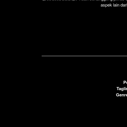
aspek lain dar
P
Tagli
Genr