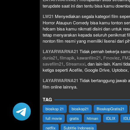
terupdate saat ini dan tentu bisa kamu down
LW21
Menyediakan segala kategori film seperti 
Horror Ataupun Comedy bisa kamu tonton serta 
hdcam bisa kamu nikmati disini dan untuk res
tetap menyarakan kepada seluruh penikmat fi
nonton film resmi yang memiliki lisensi dari pih
LAYARWARNA21
Tidak pernah bekerja sama
dunia21
,
filmapik
,
kawanfilm21
,
Fmoviez
,
FM
savefilm21
,
Streamxxi
, dan lain-lain. Kami t
ketiga seperti Acefile, Google Drive, Uptobox
LAYARWARNA21
Tidak bertanggung jawab at
film online lainnya.
TAG
bioskop 21
bioskop21
BioskopGratis21
full movie
gratis
hitman
IDLIX
IDL
netflix
Subtitle Indonesia