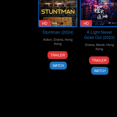
HD
HD
Stuntman (2024)
A Light Never
Goes Out (2023)
Action
,
Drama
,
Hong
Kong
Drama
,
Movie
,
Hong
Kong
14
Herbert
TRAILER
13
Anastasia
Sep
Leung
TRAILER
Apr
Tsang
2024
WATCH
2023
WATCH