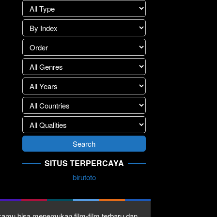
SITUS TERPERCAYA
birutoto
1 kamu bisa menemukan film-film terbaru dan