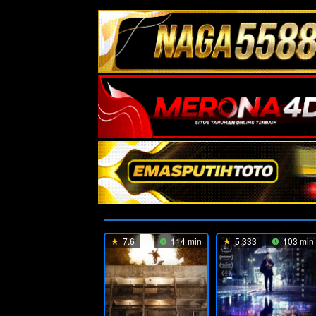
7.6
114 min
5.333
103 min