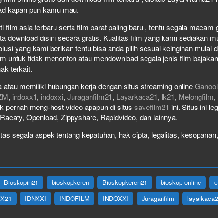
load kapan pun kamu mau.
film asia terbaru serta film barat paling baru , tentu segala macam gen
download disini secara gratis. Kualitas film yang kami sediakan mulai
olusi yang kami berikan tentu bisa anda pilih sesuai keinginan mula
lm untuk tidak menonton atau mendownload segala jenis film bajaka
ak terkait.
 atau memiliki hubungan kerja dengan situs streaming online
Ganool
ZM
,
indoxx1
,
indoxxi
,
Juraganfilm21
,
Layarkaca21
,
lk21
,
Melongfilm
,
idak pernah meng-host video apapun di situs
savefilm21
ini. Situs ini l
, Racaty, Openload, Zippyshare, Rapidvideo, dan lainnya.
as segala aspek tentang kepatuhan, hak cipta, legalitas, kesopanan, 
Bioskopin21
bioskopkeren
Bioskopkeren21
bioskop online
c
IX21
IDNXXI
INDOFILM
INDOXXI
Juraganfilm
layarkaca