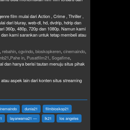
re film mulai dari Action , Crime , Thriller ,
 dari bluray, web-dl, hd, dvdrip, hdrip dan
i dari 360p, 480p, 720p dan 1080p. Namun kami
n dan kami sarankan untuk tetap membeli atau
,
rebahin
,
cgvindo
,
bioskopkeren
,
cinemaindo
,
nb21
,
Pahe in
,
Pusatfilm21
,
Sogafime
,
egal dan hanya berisi tautan menuju situs pihak
atau aspek lain dari konten situs streaming
inemaindo
dunia21
filmbioskop21
21
layarwarna21 —
lk21
los angeles