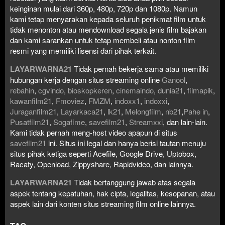
keinginan mulai dari 360p, 480p, 720p dan 1080p. Namun
kami tetap menyarakan kepada seluruh penikmat film untuk
tidak menonton atau mendownload segala jenis film bajakan
dan kami sarankan untuk tetap membeli atau nonton film
resmi yang memiliki lisensi dari pihak terkait.
LAYARWARNA21
Tidak pernah bekerja sama atau memiliki
hubungan kerja dengan situs streaming online
Ganool
,
rebahin
,
cgvindo
,
bioskopkeren
,
cinemaindo
,
dunia21
,
filmapik
,
kawanfilm21
,
Fmoviez
,
FMZM
,
indoxx1
,
indoxxi
,
Juraganfilm21
,
Layarkaca21
,
lk21
,
Melongfilm
,
nb21
,
Pahe in
,
Pusatfilm21
,
Sogafime
,
savefilm21
,
Streamxxi
, dan lain-lain.
Kami tidak pernah meng-host video apapun di situs
savefilm21
ini. Situs ini legal dan hanya berisi tautan menuju
situs pihak ketiga seperti Acefile, Google Drive, Uptobox,
Racaty, Openload, Zippyshare, Rapidvideo, dan lainnya.
LAYARWARNA21
Tidak bertanggung jawab atas segala
aspek tentang kepatuhan, hak cipta, legalitas, kesopanan, atau
aspek lain dari konten situs streaming film online lainnya.