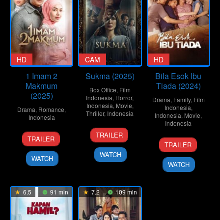
HD
CAM
HD
1 Imam 2
Sukma (2025)
Bila Esok Ibu
Makmum
Tiada (2024)
Box Office
,
Film
(2025)
Indonesia
,
Horror
,
Drama
,
Family
,
Film
Indonesia
,
Movie
,
Indonesia
,
Drama
,
Romance
,
Thriller
,
Indonesia
Indonesia
,
Movie
,
Indonesia
Indonesia
10
Baim
16
Key
TRAILER
TRAILER
14
Rudi
Sep
Wong
Jan
Mangunsong
TRAILER
Nov
Soedjarwo
2025
2025
WATCH
WATCH
2024
WATCH
6.5
91 min
7.2
109 min