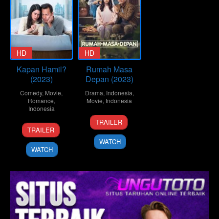
HD
HD
Kapan Hamil?
Rumah Masa
(2023)
Depan (2023)
Comedy
,
Movie
,
Drama
,
Indonesia
,
Romance
,
Movie
,
Indonesia
Indonesia
7
Danial
TRAILER
14
Rizal
Dec
Rifki
TRAILER
Dec
Mantovani
2023
WATCH
2023
WATCH