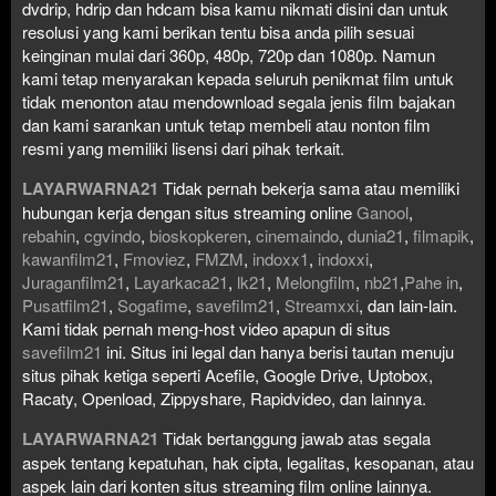
dvdrip, hdrip dan hdcam bisa kamu nikmati disini dan untuk
resolusi yang kami berikan tentu bisa anda pilih sesuai
keinginan mulai dari 360p, 480p, 720p dan 1080p. Namun
kami tetap menyarakan kepada seluruh penikmat film untuk
tidak menonton atau mendownload segala jenis film bajakan
dan kami sarankan untuk tetap membeli atau nonton film
resmi yang memiliki lisensi dari pihak terkait.
LAYARWARNA21
Tidak pernah bekerja sama atau memiliki
hubungan kerja dengan situs streaming online
Ganool
,
rebahin
,
cgvindo
,
bioskopkeren
,
cinemaindo
,
dunia21
,
filmapik
,
kawanfilm21
,
Fmoviez
,
FMZM
,
indoxx1
,
indoxxi
,
Juraganfilm21
,
Layarkaca21
,
lk21
,
Melongfilm
,
nb21
,
Pahe in
,
Pusatfilm21
,
Sogafime
,
savefilm21
,
Streamxxi
, dan lain-lain.
Kami tidak pernah meng-host video apapun di situs
savefilm21
ini. Situs ini legal dan hanya berisi tautan menuju
situs pihak ketiga seperti Acefile, Google Drive, Uptobox,
Racaty, Openload, Zippyshare, Rapidvideo, dan lainnya.
LAYARWARNA21
Tidak bertanggung jawab atas segala
aspek tentang kepatuhan, hak cipta, legalitas, kesopanan, atau
aspek lain dari konten situs streaming film online lainnya.