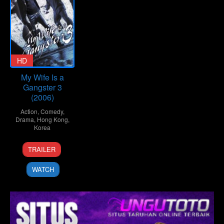
HD
My Wife Is a
Gangster 3
(2006)
Action
,
Comedy
,
Drama
,
Hong Kong
,
Korea
28
Won
TRAILER
Dec
Jin
2006
WATCH