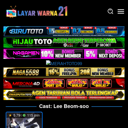
Skip
to
content
Cast:
Lee Beom-soo
5.796
115 min