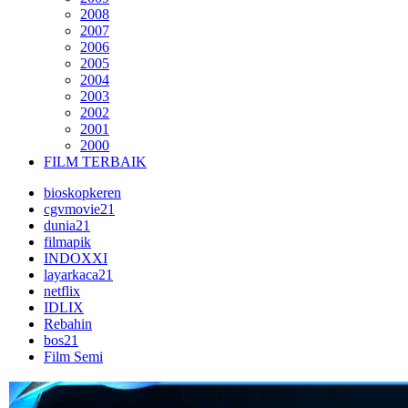
2008
2007
2006
2005
2004
2003
2002
2001
2000
FILM TERBAIK
bioskopkeren
cgvmovie21
dunia21
filmapik
INDOXXI
layarkaca21
netflix
IDLIX
Rebahin
bos21
Film Semi