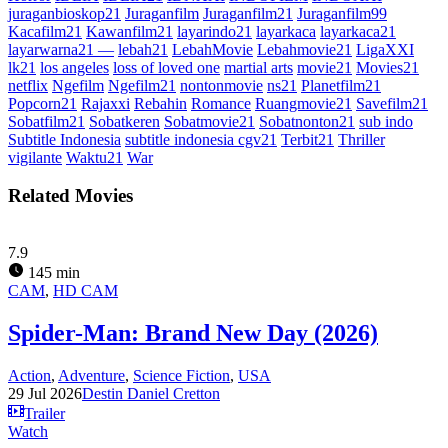
juraganbioskop21
Juraganfilm
Juraganfilm21
Juraganfilm99
Kacafilm21
Kawanfilm21
layarindo21
layarkaca
layarkaca21
layarwarna21 —
lebah21
LebahMovie
Lebahmovie21
LigaXXI
lk21
los angeles
loss of loved one
martial arts
movie21
Movies21
netflix
Ngefilm
Ngefilm21
nontonmovie
ns21
Planetfilm21
Popcorn21
Rajaxxi
Rebahin
Romance
Ruangmovie21
Savefilm21
Sobatfilm21
Sobatkeren
Sobatmovie21
Sobatnonton21
sub indo
Subtitle Indonesia
subtitle indonesia cgv21
Terbit21
Thriller
vigilante
Waktu21
War
Related Movies
7.9
145 min
CAM
,
HD CAM
Spider-Man: Brand New Day (2026)
Action
,
Adventure
,
Science Fiction
,
USA
29 Jul 2026
Destin Daniel Cretton
Trailer
Watch