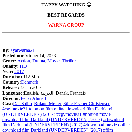
HAPPY WATCHING 🙂
BEST REGARDS
WARNA GROUP
By:
layarwarna21
Posted on:
October 14, 2023
Genre:
Action
,
Drama
,
Movie
,
Thriller
Quality:
HD
Year:
2017
Duration:
112 Min
Country:
Denmark
Release:
19 Jan 2017
Language:
English, العربية, Dansk, Français
Director:
Fenar Ahmad
Cast:
Dar Salim
,
Roland Møller
,
Stine Fischer Christensen
#cgvmovie21 #nonton film online download film Darkland
(UNDERVERDEN) (2017)
#cgvmovie21 #nonton movie
download film Darkland (UNDERVERDEN) (2017)
#download
film Darkland (UNDERVERDEN) (2017)
#download movie online
download film Darkland (UNDERVERDEN) (2017)
#film