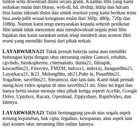
tonton serta download disini secara gratis. Kualitas film yang kami
sediakan mulai dari bluray, web-dl, hd, dvdrip, hdrip dan hdcam
bisa kamu nikmati disini dan untuk resolusi yang kami berikan tentu
bisa anda pilih sesuai keinginan mulai dari 360p, 480p, 720p dan
1080p. Namun kami tetap menyarakan kepada seluruh penikmat
film untuk tidak menonton atau mendownload segala jenis film
bajakan dan kami sarankan untuk tetap membeli atau nonton film
resmi yang memiliki lisensi dari pihak terkait.
LAYARWARNA21
Tidak pernah bekerja sama atau memiliki
hubungan kerja dengan situs streaming online Ganool, rebahin,
cgvindo, bioskopkeren, cinemaindo, dunia21, filmapik,
kawanfilm21, Fmoviez, FMZM, indoxx1, indoxxi, Juraganfilm21,
Layarkaca21, lk21, Melongfilm, nb21,Pahe in, Pusatfilm21,
Sogafime, savefilm21, Streamxxi, dan lain-lain. Kami tidak pernah
meng-host video apapun di situs savefilm21 ini. Situs ini legal dan
hanya berisi tautan menuju situs pihak ketiga seperti Acefile, Google
Drive, Uptobox, Racaty, Openload, Zippyshare, Rapidvideo, dan
lainnya.
LAYARWARNA21
Tidak bertanggung jawab atas segala aspek
tentang kepatuhan, hak cipta, legalitas, kesopanan, atau aspek lain
dari konten situs streaming film online lainnya.