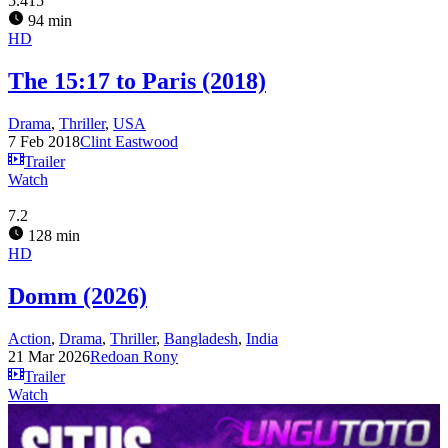
5.415
94 min
HD
The 15:17 to Paris (2018)
Drama
,
Thriller
,
USA
7 Feb 2018
Clint Eastwood
Trailer
Watch
7.2
128 min
HD
Domm (2026)
Action
,
Drama
,
Thriller
,
Bangladesh
,
India
21 Mar 2026
Redoan Rony
Trailer
Watch