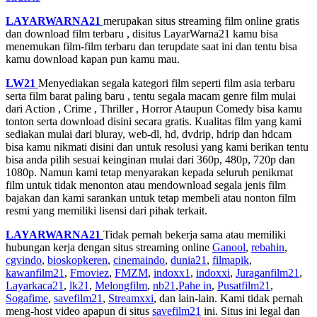
LAYARWARNA21
merupakan situs streaming film online gratis
dan download film terbaru , disitus LayarWarna21 kamu bisa
menemukan film-film terbaru dan terupdate saat ini dan tentu bisa
kamu download kapan pun kamu mau.
LW21
Menyediakan segala kategori film seperti film asia terbaru
serta film barat paling baru , tentu segala macam genre film mulai
dari Action , Crime , Thriller , Horror Ataupun Comedy bisa kamu
tonton serta download disini secara gratis. Kualitas film yang kami
sediakan mulai dari bluray, web-dl, hd, dvdrip, hdrip dan hdcam
bisa kamu nikmati disini dan untuk resolusi yang kami berikan tentu
bisa anda pilih sesuai keinginan mulai dari 360p, 480p, 720p dan
1080p. Namun kami tetap menyarakan kepada seluruh penikmat
film untuk tidak menonton atau mendownload segala jenis film
bajakan dan kami sarankan untuk tetap membeli atau nonton film
resmi yang memiliki lisensi dari pihak terkait.
LAYARWARNA21
Tidak pernah bekerja sama atau memiliki
hubungan kerja dengan situs streaming online
Ganool
,
rebahin
,
cgvindo
,
bioskopkeren
,
cinemaindo
,
dunia21
,
filmapik
,
kawanfilm21
,
Fmoviez
,
FMZM
,
indoxx1
,
indoxxi
,
Juraganfilm21
,
Layarkaca21
,
lk21
,
Melongfilm
,
nb21
,
Pahe in
,
Pusatfilm21
,
Sogafime
,
savefilm21
,
Streamxxi
, dan lain-lain. Kami tidak pernah
meng-host video apapun di situs
savefilm21
ini. Situs ini legal dan