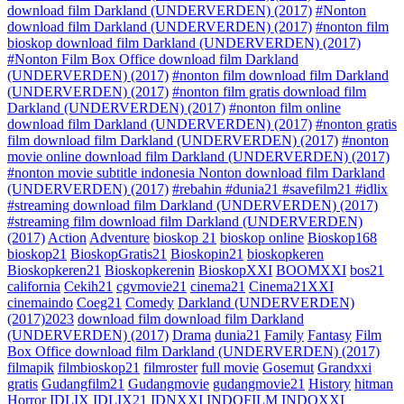
download film Darkland (UNDERVERDEN) (2017)
#Nonton
download film Darkland (UNDERVERDEN) (2017)
#nonton film
bioskop download film Darkland (UNDERVERDEN) (2017)
#Nonton Film Box Office download film Darkland
(UNDERVERDEN) (2017)
#nonton film download film Darkland
(UNDERVERDEN) (2017)
#nonton film gratis download film
Darkland (UNDERVERDEN) (2017)
#nonton film online
download film Darkland (UNDERVERDEN) (2017)
#nonton gratis
film download film Darkland (UNDERVERDEN) (2017)
#nonton
movie online download film Darkland (UNDERVERDEN) (2017)
#nonton movie subtitle indonesia Nonton download film Darkland
(UNDERVERDEN) (2017)
#rebahin #dunia21 #savefilm21 #idlix
#streaming download film Darkland (UNDERVERDEN) (2017)
#streaming film download film Darkland (UNDERVERDEN)
(2017)
Action
Adventure
bioskop 21
bioskop online
Bioskop168
bioskop21
BioskopGratis21
Bioskopin21
bioskopkeren
Bioskopkeren21
Bioskopkerenin
BioskopXXI
BOOMXXI
bos21
california
Cekih21
cgvmovie21
cinema21
Cinema21XXI
cinemaindo
Coeg21
Comedy
Darkland (UNDERVERDEN)
(2017)2023
download film download film Darkland
(UNDERVERDEN) (2017)
Drama
dunia21
Family
Fantasy
Film
Box Office download film Darkland (UNDERVERDEN) (2017)
filmapik
filmbioskop21
filmroster
full movie
Gosemut
Grandxxi
gratis
Gudangfilm21
Gudangmovie
gudangmovie21
History
hitman
Horror
IDLIX
IDLIX21
IDNXXI
INDOFILM
INDOXXI