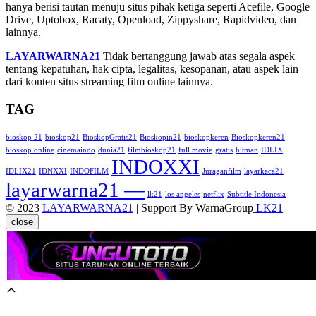
hanya berisi tautan menuju situs pihak ketiga seperti Acefile, Google
Drive, Uptobox, Racaty, Openload, Zippyshare, Rapidvideo, dan
lainnya.
LAYARWARNA21
Tidak bertanggung jawab atas segala aspek
tentang kepatuhan, hak cipta, legalitas, kesopanan, atau aspek lain
dari konten situs streaming film online lainnya.
TAG
bioskop 21
bioskop21
BioskopGratis21
Bioskopin21
bioskopkeren
Bioskopkeren21
bioskop online
cinemaindo
dunia21
filmbioskop21
full movie
gratis
hitman
IDLIX
INDOXXI
IDLIX21
IDNXXI
INDOFILM
Juraganfilm
layarkaca21
layarwarna21 —
lk21
los angeles
netflix
Subtitle Indonesia
© 2023
LAYARWARNA21
| Support By WarnaGroup
LK21
close