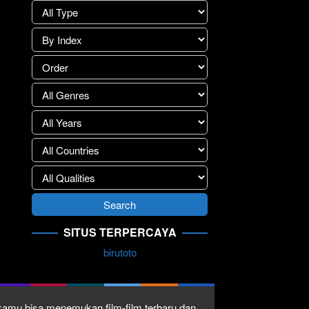
SITUS TERPERCAYA
birutoto
1 kamu bisa menemukan film-film terbaru dan