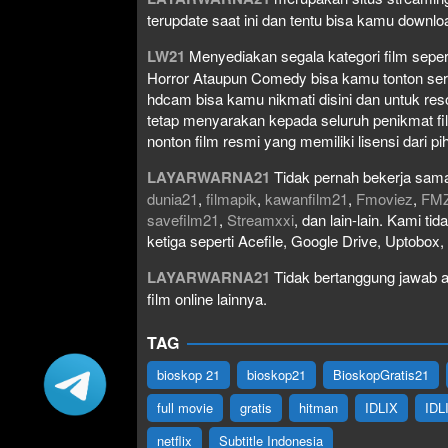
terupdate saat ini dan tentu bisa kamu down
LW21
Menyediakan segala kategori film seperti 
Horror Ataupun Comedy bisa kamu tonton serta 
hdcam bisa kamu nikmati disini dan untuk res
tetap menyarakan kepada seluruh penikmat fi
nonton film resmi yang memiliki lisensi dari pih
LAYARWARNA21
Tidak pernah bekerja sama
dunia21
,
filmapik
,
kawanfilm21
,
Fmoviez
,
FM
savefilm21
,
Streamxxi
, dan lain-lain. Kami t
ketiga seperti Acefile, Google Drive, Uptobox
LAYARWARNA21
Tidak bertanggung jawab at
film online lainnya.
TAG
bioskop 21
bioskop21
BioskopGratis21
full movie
gratis
hitman
IDLIX
IDL
netflix
Subtitle Indonesia