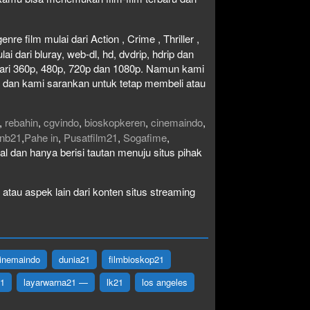
re film mulai dari Action , Crime , Thriller ,
 dari bluray, web-dl, hd, dvdrip, hdrip dan
i dari 360p, 480p, 720p dan 1080p. Namun kami
n dan kami sarankan untuk tetap membeli atau
,
rebahin
,
cgvindo
,
bioskopkeren
,
cinemaindo
,
nb21
,
Pahe in
,
Pusatfilm21
,
Sogafime
,
egal dan hanya berisi tautan menuju situs pihak
atau aspek lain dari konten situs streaming
inemaindo
dunia21
filmbioskop21
21
layarwarna21 —
lk21
los angeles