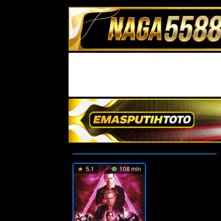
5.1
108 min