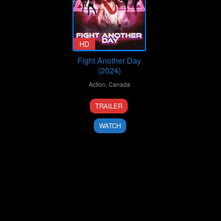
HD
Fight Another Day
(2024)
Action
,
Canada
9
James
TRAILER
Oct
Mark
2024
WATCH