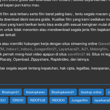
load kapan pun kamu mau.
film asia terbaru serta film barat paling baru , tentu segala macam gen
download disini secara gratis. Kualitas film yang kami sediakan mulai
olusi yang kami berikan tentu bisa anda pilih sesuai keinginan mula
lm untuk tidak menonton atau mendownload segala jenis film bajaka
ak terkait.
 atau memiliki hubungan kerja dengan situs streaming online
Ganool
ZM
,
indoxx1
,
indoxxi
,
Juraganfilm21
,
Layarkaca21
,
lk21
,
Melongfilm
,
idak pernah meng-host video apapun di situs
savefilm21
ini. Situs ini l
, Racaty, Openload, Zippyshare, Rapidvideo, dan lainnya.
as segala aspek tentang kepatuhan, hak cipta, legalitas, kesopanan, 
Bioskopin21
bioskopkeren
Bioskopkeren21
bioskop online
c
IX21
IDNXXI
INDOFILM
INDOXXI
Juraganfilm
layarkaca