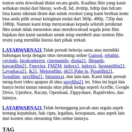
tonton serta download disini secara gratis. Kualitas film yang kami
sediakan mulai dari bluray, web-dl, hd, dvdrip, hdrip dan hdcam
bisa kamu nikmati disini dan untuk resolusi yang kami berikan tentu
bisa anda pilih sesuai keinginan mulai dari 360p, 480p, 720p dan
1080p. Namun kami tetap menyarakan kepada seluruh penikmat
film untuk tidak menonton atau mendownload segala jenis film
bajakan dan kami sarankan untuk tetap membeli atau nonton film
resmi yang memiliki lisensi dari pihak terkait.
LAYARWARNA21
Tidak pernah bekerja sama atau memiliki
hubungan kerja dengan situs streaming online
Ganool
,
rebahin
,
cgvindo
,
bioskopkeren
,
cinemaindo
,
dunia21
,
filmapik
,
kawanfilm21
,
Fmoviez
,
FMZM
,
indoxx1
,
indoxxi
,
Juraganfilm21
,
Layarkaca21
,
lk21
,
Melongfilm
,
nb21
,
Pahe in
,
Pusatfilm21
,
Sogafime
,
savefilm21
,
Streamxxi
, dan lain-lain. Kami tidak pernah
meng-host video apapun di situs
savefilm21
ini. Situs ini legal dan
hanya berisi tautan menuju situs pihak ketiga seperti Acefile, Google
Drive, Uptobox, Racaty, Openload, Zippyshare, Rapidvideo, dan
lainnya.
LAYARWARNA21
Tidak bertanggung jawab atas segala aspek
tentang kepatuhan, hak cipta, legalitas, kesopanan, atau aspek lain
dari konten situs streaming film online lainnya.
TAG