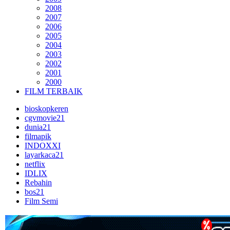
2008
2007
2006
2005
2004
2003
2002
2001
2000
FILM TERBAIK
bioskopkeren
cgvmovie21
dunia21
filmapik
INDOXXI
layarkaca21
netflix
IDLIX
Rebahin
bos21
Film Semi