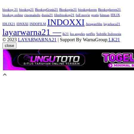
bioskop 21
bioskop21
BioskopGratis21
Bioskopin21
bioskopkeren
Bioskopkeren21
bioskop online
cinemaindo
dunia21
filmbioskop21
full movie
gratis
hitman
IDLIX
INDOXXI
IDLIX21
IDNXXI
INDOFILM
Juraganfilm
layarkaca21
layarwarna21 —
lk21
los angeles
netflix
Subtitle Indonesia
© 2023
LAYARWARNA21
| Support By WarnaGroup
LK21
close