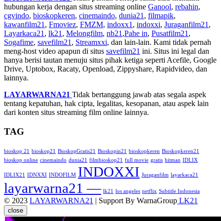
hubungan kerja dengan situs streaming online
Ganool
,
rebahin
,
cgvindo
,
bioskopkeren
,
cinemaindo
,
dunia21
,
filmapik
,
kawanfilm21
,
Fmoviez
,
FMZM
,
indoxx1
,
indoxxi
,
Juraganfilm21
,
Layarkaca21
,
lk21
,
Melongfilm
,
nb21
,
Pahe in
,
Pusatfilm21
,
Sogafime
,
savefilm21
,
Streamxxi
, dan lain-lain. Kami tidak pernah
meng-host video apapun di situs
savefilm21
ini. Situs ini legal dan
hanya berisi tautan menuju situs pihak ketiga seperti Acefile, Google
Drive, Uptobox, Racaty, Openload, Zippyshare, Rapidvideo, dan
lainnya.
LAYARWARNA21
Tidak bertanggung jawab atas segala aspek
tentang kepatuhan, hak cipta, legalitas, kesopanan, atau aspek lain
dari konten situs streaming film online lainnya.
TAG
bioskop 21
bioskop21
BioskopGratis21
Bioskopin21
bioskopkeren
Bioskopkeren21
bioskop online
cinemaindo
dunia21
filmbioskop21
full movie
gratis
hitman
IDLIX
INDOXXI
IDLIX21
IDNXXI
INDOFILM
Juraganfilm
layarkaca21
layarwarna21 —
lk21
los angeles
netflix
Subtitle Indonesia
© 2023
LAYARWARNA21
| Support By WarnaGroup
LK21
close