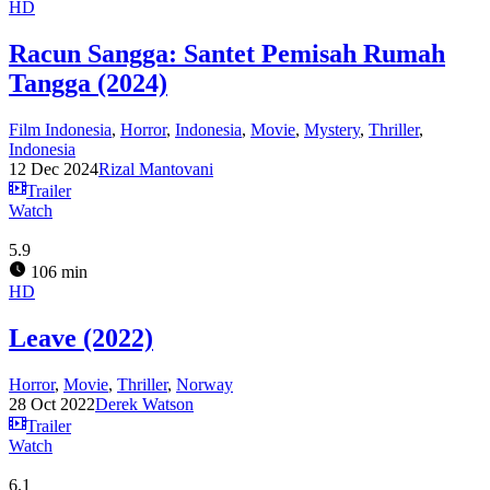
HD
Racun Sangga: Santet Pemisah Rumah
Tangga (2024)
Film Indonesia
,
Horror
,
Indonesia
,
Movie
,
Mystery
,
Thriller
,
Indonesia
12 Dec 2024
Rizal Mantovani
Trailer
Watch
5.9
106 min
HD
Leave (2022)
Horror
,
Movie
,
Thriller
,
Norway
28 Oct 2022
Derek Watson
Trailer
Watch
6.1