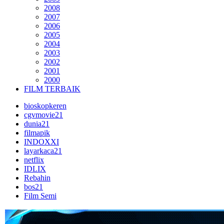
2008
2007
2006
2005
2004
2003
2002
2001
2000
FILM TERBAIK
bioskopkeren
cgvmovie21
dunia21
filmapik
INDOXXI
layarkaca21
netflix
IDLIX
Rebahin
bos21
Film Semi