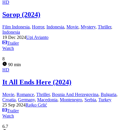
HD
Sorop (2024)
Film Indonesia
,
Horror
,
Indonesia
,
Movie
,
Mystery
,
Thriller
,
Indonesia
19 Dec 2024
Upi Avianto
Trailer
Watch
8
90 min
HD
It All Ends Here (2024)
Movie
,
Romance
,
Thriller
,
Bosnia And Herzegovina
,
Bulgaria
,
Croatia
,
Germany
,
Macedonia
,
Montenegro
,
Serbia
,
Turkey
25 Sep 2024
Rajko Grlić
Trailer
Watch
6.7