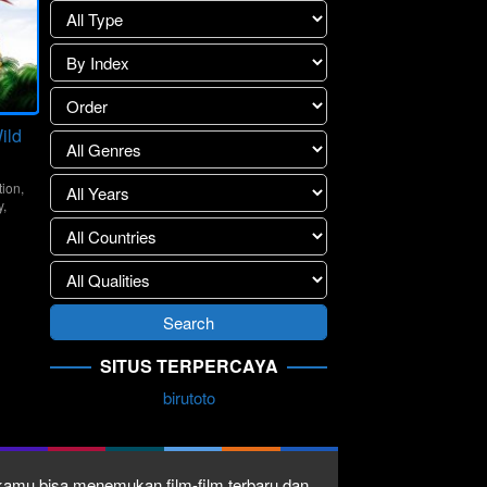
ild
tion
,
y
,
SITUS TERPERCAYA
birutoto
1 kamu bisa menemukan film-film terbaru dan