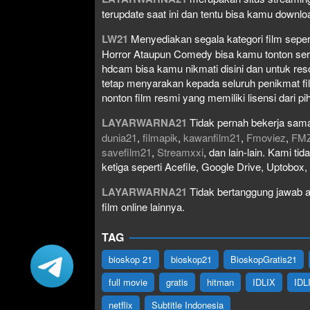
terupdate saat ini dan tentu bisa kamu down
LW21
Menyediakan segala kategori film seperti 
Horror Ataupun Comedy bisa kamu tonton serta 
hdcam bisa kamu nikmati disini dan untuk res
tetap menyarakan kepada seluruh penikmat fi
nonton film resmi yang memiliki lisensi dari pih
LAYARWARNA21
Tidak pernah bekerja sama
dunia21
,
filmapik
,
kawanfilm21
,
Fmoviez
,
FM
savefilm21
,
Streamxxi
, dan lain-lain. Kami t
ketiga seperti Acefile, Google Drive, Uptobox
LAYARWARNA21
Tidak bertanggung jawab at
film online lainnya.
TAG
bioskop 21
bioskop21
BioskopGratis21
full movie
gratis
hitman
IDLIX
IDL
netflix
Subtitle Indonesia