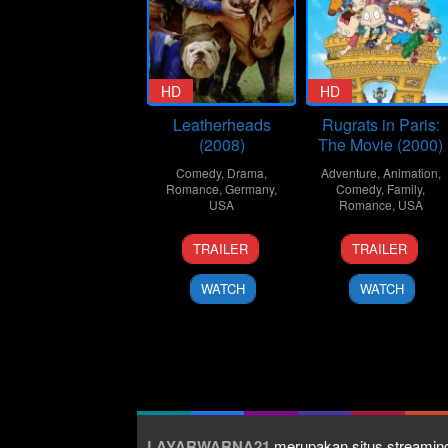
HD
HD
Leatherheads
Rugrats in Paris:
(2008)
The Movie (2000)
Comedy
,
Drama
,
Adventure
,
Animation
,
Romance
,
Germany
,
Comedy
,
Family
,
USA
Romance
,
USA
24
George
17
Stig
TRAILER
TRAILER
Mar
Clooney
Nov
Bergqvist
2008
2000
WATCH
WATCH
LAYARWARNA21
merupakan situs streaming