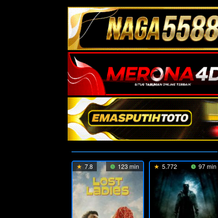
7.8
123 min
5.772
97 min