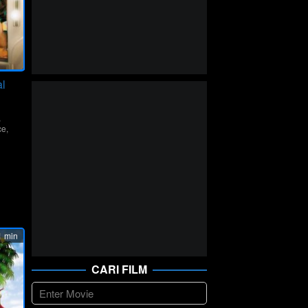
al
,
ce
,
da
 min
CARI FILM