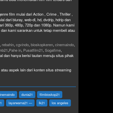
re film mulai dari Action , Crime , Thriller ,
 dari bluray, web-dl, hd, dvdrip, hdrip dan
i dari 360p, 480p, 720p dan 1080p. Namun kami
n dan kami sarankan untuk tetap membeli atau
,
rebahin
,
cgvindo
,
bioskopkeren
,
cinemaindo
,
nb21
,
Pahe in
,
Pusatfilm21
,
Sogafime
,
egal dan hanya berisi tautan menuju situs pihak
atau aspek lain dari konten situs streaming
inemaindo
dunia21
filmbioskop21
21
layarwarna21 —
lk21
los angeles