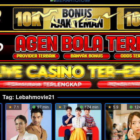
Tag:
Lebahmovie21
7.1
97 min
7
124 min
5.9
124