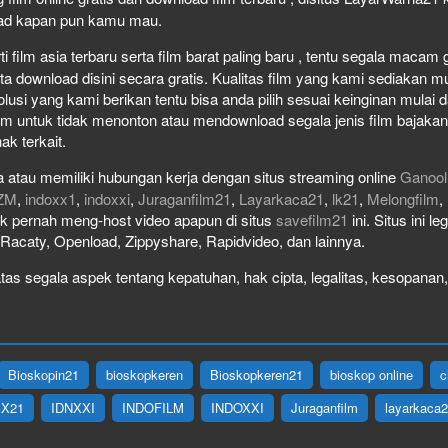
load kapan pun kamu mau.
film asia terbaru serta film barat paling baru , tentu segala macam gen
download disini secara gratis. Kualitas film yang kami sediakan mulai
olusi yang kami berikan tentu bisa anda pilih sesuai keinginan mula
lm untuk tidak menonton atau mendownload segala jenis film bajaka
ak terkait.
 atau memiliki hubungan kerja dengan situs streaming online
Ganool
ZM
,
indoxx1
,
indoxxi
,
Juraganfilm21
,
Layarkaca21
,
lk21
,
Melongfilm
,
idak pernah meng-host video apapun di situs
savefilm21
ini. Situs ini l
, Racaty, Openload, Zippyshare, Rapidvideo, dan lainnya.
as segala aspek tentang kepatuhan, hak cipta, legalitas, kesopanan, 
Bioskopin21
bioskopkeren
Bioskopkeren21
bioskop online
c
IX21
IDNXXI
INDOFILM
INDOXXI
Juraganfilm
layarkaca