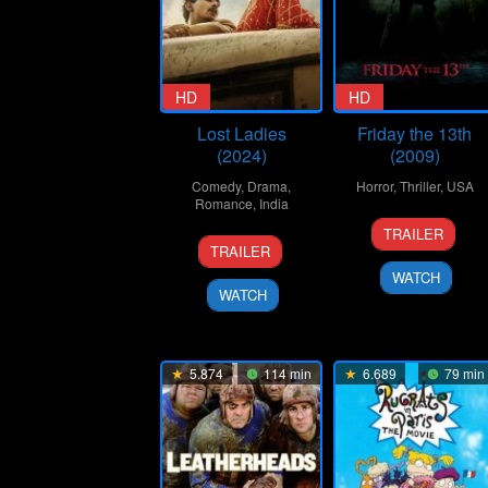
HD
HD
Lost Ladies
Friday the 13th
(2024)
(2009)
Comedy
,
Drama
,
Horror
,
Thriller
,
USA
Romance
,
India
11
Marcus
TRAILER
1
Kiran
Feb
Nispel
TRAILER
Mar
Rao
2009
WATCH
2024
WATCH
5.874
114 min
6.689
79 min