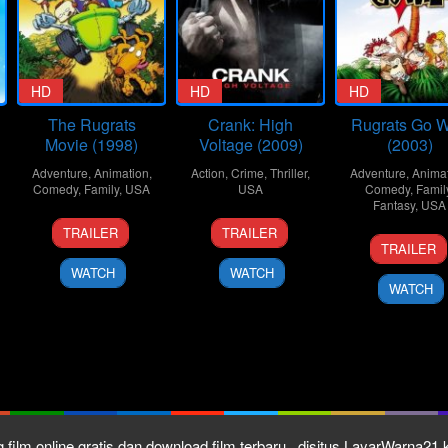
HD
HD
HD
The Rugrats
Crank: High
Rugrats Go W
Movie (1998)
Voltage (2009)
(2003)
Adventure
,
Animation
,
Action
,
Crime
,
Thriller
,
Adventure
,
Anima
Comedy
,
Family
,
USA
USA
Comedy
,
Famil
Fantasy
,
USA
20
Norton
16
Mark
TRAILER
TRAILER
13
John
Nov
Virgien
Apr
Neveldine
TRAILER
Jun
Eng
1998
2009
WATCH
WATCH
2003
WATCH
 film online gratis dan download film terbaru , disitus LayarWarna2