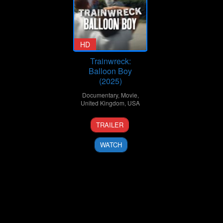
HD
Trainwreck:
Balloon Boy
(2025)
Documentary
,
Movie
,
United Kingdom
,
USA
13
Gillian
TRAILER
Jul
Pachter
2025
WATCH