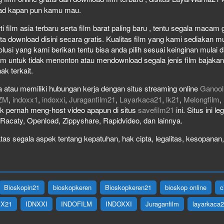
load kapan pun kamu mau.
film asia terbaru serta film barat paling baru , tentu segala macam gen
download disini secara gratis. Kualitas film yang kami sediakan mulai
olusi yang kami berikan tentu bisa anda pilih sesuai keinginan mula
lm untuk tidak menonton atau mendownload segala jenis film bajaka
ak terkait.
 atau memiliki hubungan kerja dengan situs streaming online
Ganool
ZM
,
indoxx1
,
indoxxi
,
Juraganfilm21
,
Layarkaca21
,
lk21
,
Melongfilm
,
idak pernah meng-host video apapun di situs
savefilm21
ini. Situs ini l
, Racaty, Openload, Zippyshare, Rapidvideo, dan lainnya.
as segala aspek tentang kepatuhan, hak cipta, legalitas, kesopanan, 
Bioskopin21
bioskopkeren
Bioskopkeren21
bioskop online
c
IX21
IDNXXI
INDOFILM
INDOXXI
Juraganfilm
layarkaca