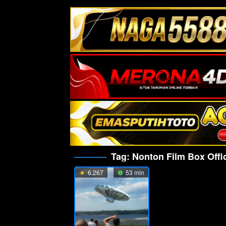
Tag:
Nonton Film Box Offi
6.267
53 min