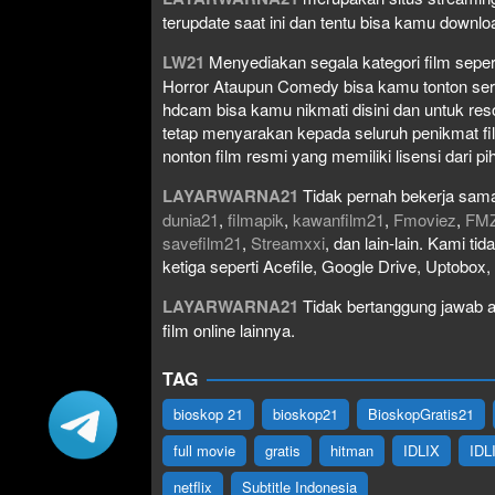
terupdate saat ini dan tentu bisa kamu down
LW21
Menyediakan segala kategori film seperti 
Horror Ataupun Comedy bisa kamu tonton serta 
hdcam bisa kamu nikmati disini dan untuk res
tetap menyarakan kepada seluruh penikmat fi
nonton film resmi yang memiliki lisensi dari pih
LAYARWARNA21
Tidak pernah bekerja sama
dunia21
,
filmapik
,
kawanfilm21
,
Fmoviez
,
FM
savefilm21
,
Streamxxi
, dan lain-lain. Kami t
ketiga seperti Acefile, Google Drive, Uptobox
LAYARWARNA21
Tidak bertanggung jawab at
film online lainnya.
TAG
bioskop 21
bioskop21
BioskopGratis21
full movie
gratis
hitman
IDLIX
IDL
netflix
Subtitle Indonesia