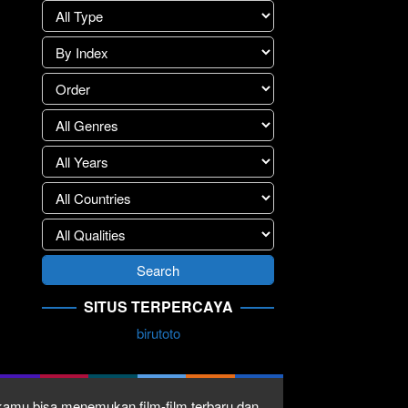
SITUS TERPERCAYA
birutoto
1 kamu bisa menemukan film-film terbaru dan