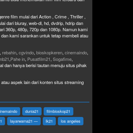
re film mulai dari Action , Crime , Thriller ,
 dari bluray, web-dl, hd, dvdrip, hdrip dan
i dari 360p, 480p, 720p dan 1080p. Namun kami
n dan kami sarankan untuk tetap membeli atau
,
rebahin
,
cgvindo
,
bioskopkeren
,
cinemaindo
,
nb21
,
Pahe in
,
Pusatfilm21
,
Sogafime
,
egal dan hanya berisi tautan menuju situs pihak
atau aspek lain dari konten situs streaming
inemaindo
dunia21
filmbioskop21
21
layarwarna21 —
lk21
los angeles