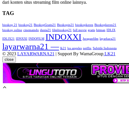
dari konten situs streaming film online lainnya.
TAG
bioskop 21
bioskop21
BioskopGratis21
Bioskopin21
bioskopkeren
Bioskopkeren21
bioskop online
cinemaindo
dunia21
filmbioskop21
full movie
gratis
hitman
IDLIX
INDOXXI
IDLIX21
IDNXXI
INDOFILM
Juraganfilm
layarkaca21
layarwarna21 —
lk21
los angeles
netflix
Subtitle Indonesia
© 2023
LAYARWARNA21
| Support By WarnaGroup
LK21
close