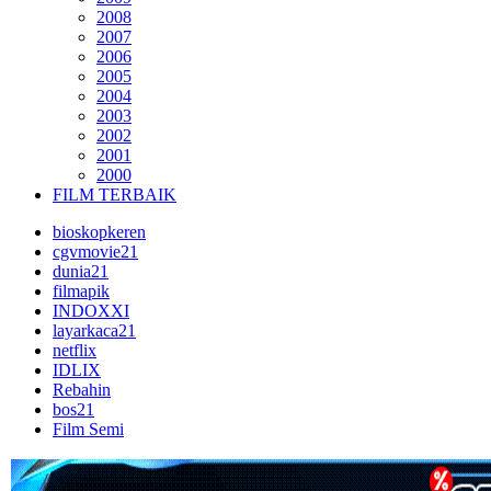
2008
2007
2006
2005
2004
2003
2002
2001
2000
FILM TERBAIK
bioskopkeren
cgvmovie21
dunia21
filmapik
INDOXXI
layarkaca21
netflix
IDLIX
Rebahin
bos21
Film Semi