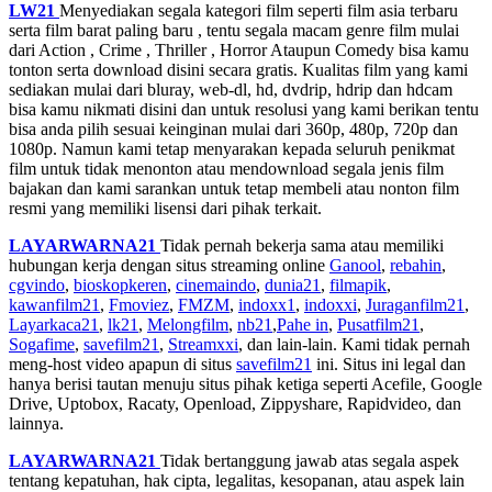
LW21
Menyediakan segala kategori film seperti film asia terbaru
serta film barat paling baru , tentu segala macam genre film mulai
dari Action , Crime , Thriller , Horror Ataupun Comedy bisa kamu
tonton serta download disini secara gratis. Kualitas film yang kami
sediakan mulai dari bluray, web-dl, hd, dvdrip, hdrip dan hdcam
bisa kamu nikmati disini dan untuk resolusi yang kami berikan tentu
bisa anda pilih sesuai keinginan mulai dari 360p, 480p, 720p dan
1080p. Namun kami tetap menyarakan kepada seluruh penikmat
film untuk tidak menonton atau mendownload segala jenis film
bajakan dan kami sarankan untuk tetap membeli atau nonton film
resmi yang memiliki lisensi dari pihak terkait.
LAYARWARNA21
Tidak pernah bekerja sama atau memiliki
hubungan kerja dengan situs streaming online
Ganool
,
rebahin
,
cgvindo
,
bioskopkeren
,
cinemaindo
,
dunia21
,
filmapik
,
kawanfilm21
,
Fmoviez
,
FMZM
,
indoxx1
,
indoxxi
,
Juraganfilm21
,
Layarkaca21
,
lk21
,
Melongfilm
,
nb21
,
Pahe in
,
Pusatfilm21
,
Sogafime
,
savefilm21
,
Streamxxi
, dan lain-lain. Kami tidak pernah
meng-host video apapun di situs
savefilm21
ini. Situs ini legal dan
hanya berisi tautan menuju situs pihak ketiga seperti Acefile, Google
Drive, Uptobox, Racaty, Openload, Zippyshare, Rapidvideo, dan
lainnya.
LAYARWARNA21
Tidak bertanggung jawab atas segala aspek
tentang kepatuhan, hak cipta, legalitas, kesopanan, atau aspek lain