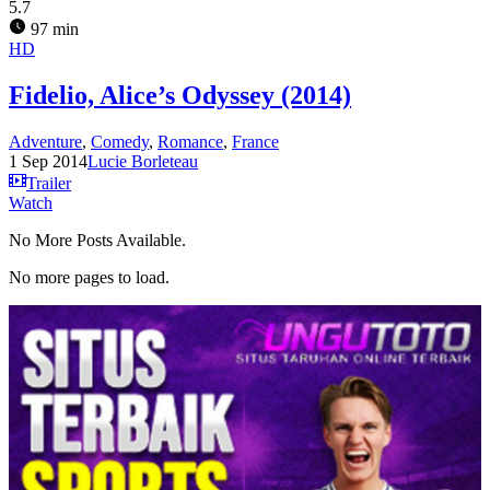
5.7
97 min
HD
Fidelio, Alice’s Odyssey (2014)
Adventure
,
Comedy
,
Romance
,
France
1 Sep 2014
Lucie Borleteau
Trailer
Watch
No More Posts Available.
No more pages to load.