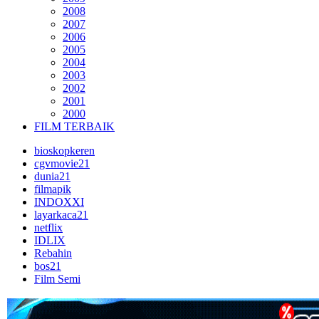
2008
2007
2006
2005
2004
2003
2002
2001
2000
FILM TERBAIK
bioskopkeren
cgvmovie21
dunia21
filmapik
INDOXXI
layarkaca21
netflix
IDLIX
Rebahin
bos21
Film Semi