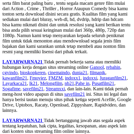
serta film barat paling baru , tentu segala macam genre film mulai
dari Action , Crime , Thriller , Horror Ataupun Comedy bisa kamu
tonton serta download disini secara gratis. Kualitas film yang kami
sediakan mulai dari bluray, web-dl, hd, dvdrip, hdrip dan hdcam
bisa kamu nikmati disini dan untuk resolusi yang kami berikan tentu
bisa anda pilih sesuai keinginan mulai dari 360p, 480p, 720p dan
1080p. Namun kami tetap menyarakan kepada seluruh penikmat
film untuk tidak menonton atau mendownload segala jenis film
bajakan dan kami sarankan untuk tetap membeli atau nonton film
resmi yang memiliki lisensi dari pihak terkait.
LAYARWARNA21
Tidak pernah bekerja sama atau memiliki
hubungan kerja dengan situs streaming online
Ganool
,
rebahin
,
cgvindo
,
bioskopkeren
,
cinemaindo
,
dunia21
,
filmapik
,
kawanfilm21
,
Fmoviez
,
FMZM
,
indoxx1
,
indoxxi
,
Juraganfilm21
,
Layarkaca21
,
lk21
,
Melongfilm
,
nb21
,
Pahe in
,
Pusatfilm21
,
Sogafime
,
savefilm21
,
Streamxxi
, dan lain-lain. Kami tidak pernah
meng-host video apapun di situs
savefilm21
ini. Situs ini legal dan
hanya berisi tautan menuju situs pihak ketiga seperti Acefile, Google
Drive, Uptobox, Racaty, Openload, Zippyshare, Rapidvideo, dan
lainnya.
LAYARWARNA21
Tidak bertanggung jawab atas segala aspek
tentang kepatuhan, hak cipta, legalitas, kesopanan, atau aspek lain
dari konten situs streaming film online lainnya.