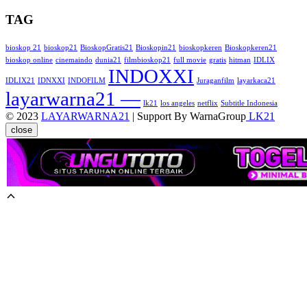
TAG
bioskop 21
bioskop21
BioskopGratis21
Bioskopin21
bioskopkeren
Bioskopkeren21
bioskop online
cinemaindo
dunia21
filmbioskop21
full movie
gratis
hitman
IDLIX
INDOXXI
IDLIX21
IDNXXI
INDOFILM
Juraganfilm
layarkaca21
layarwarna21 —
lk21
los angeles
netflix
Subtitle Indonesia
© 2023
LAYARWARNA21
| Support By WarnaGroup
LK21
close