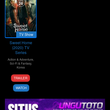
Eps:
26
TV Show
Sweet Home
(2020) TV
Series
Action & Adventure
,
Sci-Fi & Fantasy
,
Korea
18
Lee
TRAILER
Dec
Eung-
2020
bok
WATCH