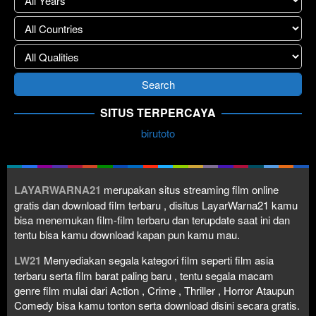
SITUS TERPERCAYA
birutoto
LAYARWARNA21
merupakan situs streaming film online
gratis dan download film terbaru , disitus LayarWarna21 kamu
bisa menemukan film-film terbaru dan terupdate saat ini dan
tentu bisa kamu download kapan pun kamu mau.
LW21
Menyediakan segala kategori film seperti film asia
terbaru serta film barat paling baru , tentu segala macam
genre film mulai dari Action , Crime , Thriller , Horror Ataupun
Comedy bisa kamu tonton serta download disini secara gratis.