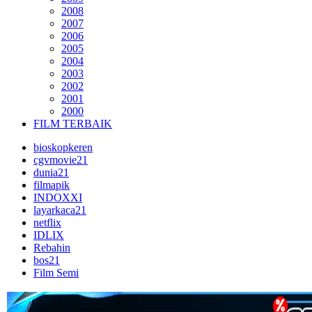
2008
2007
2006
2005
2004
2003
2002
2001
2000
FILM TERBAIK
bioskopkeren
cgvmovie21
dunia21
filmapik
INDOXXI
layarkaca21
netflix
IDLIX
Rebahin
bos21
Film Semi