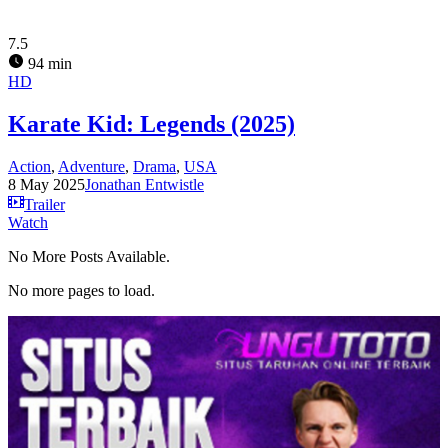
7.5
94 min
HD
Karate Kid: Legends (2025)
Action
,
Adventure
,
Drama
,
USA
8 May 2025
Jonathan Entwistle
Trailer
Watch
No More Posts Available.
No more pages to load.