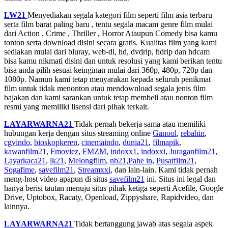
LW21
Menyediakan segala kategori film seperti film asia terbaru
serta film barat paling baru , tentu segala macam genre film mulai
dari Action , Crime , Thriller , Horror Ataupun Comedy bisa kamu
tonton serta download disini secara gratis. Kualitas film yang kami
sediakan mulai dari bluray, web-dl, hd, dvdrip, hdrip dan hdcam
bisa kamu nikmati disini dan untuk resolusi yang kami berikan tentu
bisa anda pilih sesuai keinginan mulai dari 360p, 480p, 720p dan
1080p. Namun kami tetap menyarakan kepada seluruh penikmat
film untuk tidak menonton atau mendownload segala jenis film
bajakan dan kami sarankan untuk tetap membeli atau nonton film
resmi yang memiliki lisensi dari pihak terkait.
LAYARWARNA21
Tidak pernah bekerja sama atau memiliki
hubungan kerja dengan situs streaming online
Ganool
,
rebahin
,
cgvindo
,
bioskopkeren
,
cinemaindo
,
dunia21
,
filmapik
,
kawanfilm21
,
Fmoviez
,
FMZM
,
indoxx1
,
indoxxi
,
Juraganfilm21
,
Layarkaca21
,
lk21
,
Melongfilm
,
nb21
,
Pahe in
,
Pusatfilm21
,
Sogafime
,
savefilm21
,
Streamxxi
, dan lain-lain. Kami tidak pernah
meng-host video apapun di situs
savefilm21
ini. Situs ini legal dan
hanya berisi tautan menuju situs pihak ketiga seperti Acefile, Google
Drive, Uptobox, Racaty, Openload, Zippyshare, Rapidvideo, dan
lainnya.
LAYARWARNA21
Tidak bertanggung jawab atas segala aspek