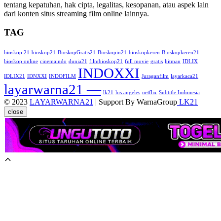
tentang kepatuhan, hak cipta, legalitas, kesopanan, atau aspek lain
dari konten situs streaming film online lainnya.
TAG
bioskop 21
bioskop21
BioskopGratis21
Bioskopin21
bioskopkeren
Bioskopkeren21
bioskop online
cinemaindo
dunia21
filmbioskop21
full movie
gratis
hitman
IDLIX
INDOXXI
IDLIX21
IDNXXI
INDOFILM
Juraganfilm
layarkaca21
layarwarna21 —
lk21
los angeles
netflix
Subtitle Indonesia
© 2023
LAYARWARNA21
| Support By WarnaGroup
LK21
close