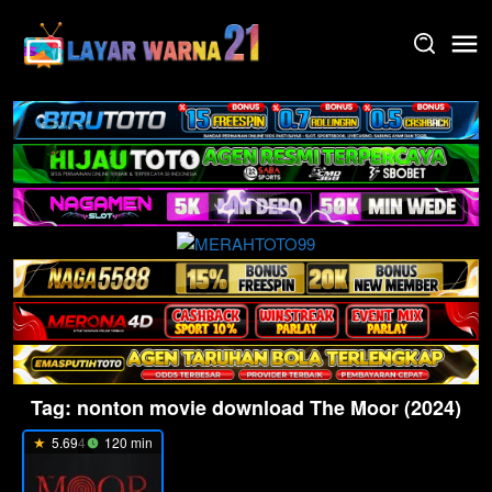
Skip
to
content
Tag:
nonton movie download The Moor (2024)
5.694
120 min