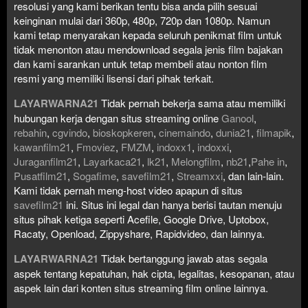
resolusi yang kami berikan tentu bisa anda pilih sesuai
keinginan mulai dari 360p, 480p, 720p dan 1080p. Namun
kami tetap menyarakan kepada seluruh penikmat film untuk
tidak menonton atau mendownload segala jenis film bajakan
dan kami sarankan untuk tetap membeli atau nonton film
resmi yang memiliki lisensi dari pihak terkait.
LAYARWARNA21
Tidak pernah bekerja sama atau memiliki
hubungan kerja dengan situs streaming online
Ganool
,
rebahin
,
cgvindo
,
bioskopkeren
,
cinemaindo
,
dunia21
,
filmapik
,
kawanfilm21
,
Fmoviez
,
FMZM
,
indoxx1
,
indoxxi
,
Juraganfilm21
,
Layarkaca21
,
lk21
,
Melongfilm
,
nb21
,
Pahe in
,
Pusatfilm21
,
Sogafime
,
savefilm21
,
Streamxxi
, dan lain-lain.
Kami tidak pernah meng-host video apapun di situs
savefilm21
ini. Situs ini legal dan hanya berisi tautan menuju
situs pihak ketiga seperti Acefile, Google Drive, Uptobox,
Racaty, Openload, Zippyshare, Rapidvideo, dan lainnya.
LAYARWARNA21
Tidak bertanggung jawab atas segala
aspek tentang kepatuhan, hak cipta, legalitas, kesopanan, atau
aspek lain dari konten situs streaming film online lainnya.