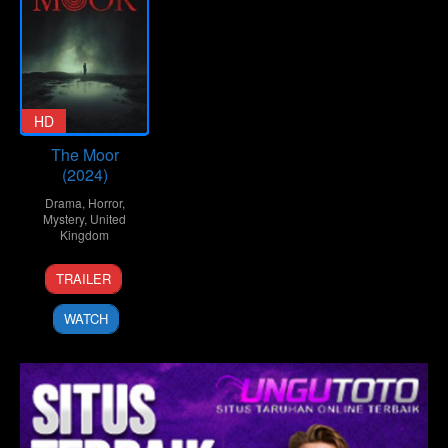
HD
The Moor
(2024)
Drama
,
Horror
,
Mystery
,
United
Kingdom
14
Kaitlin
TRAILER
Jun
Michaels
2024
WATCH