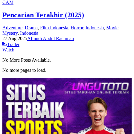
CAM
Pencarian Terakhir (2025)
Adventure
,
Drama
,
Film Indonesia
,
Horror
,
Indonesia
,
Movie
,
Mystery
,
Indonesia
27 Aug 2025
Affandi Abdul Rachman
Trailer
Watch
No More Posts Available.
No more pages to load.