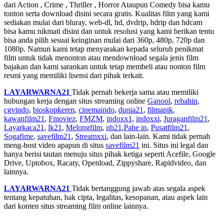
dari Action , Crime , Thriller , Horror Ataupun Comedy bisa kamu
tonton serta download disini secara gratis. Kualitas film yang kami
sediakan mulai dari bluray, web-dl, hd, dvdrip, hdrip dan hdcam
bisa kamu nikmati disini dan untuk resolusi yang kami berikan tentu
bisa anda pilih sesuai keinginan mulai dari 360p, 480p, 720p dan
1080p. Namun kami tetap menyarakan kepada seluruh penikmat
film untuk tidak menonton atau mendownload segala jenis film
bajakan dan kami sarankan untuk tetap membeli atau nonton film
resmi yang memiliki lisensi dari pihak terkait.
LAYARWARNA21
Tidak pernah bekerja sama atau memiliki
hubungan kerja dengan situs streaming online
Ganool
,
rebahin
,
cgvindo
,
bioskopkeren
,
cinemaindo
,
dunia21
,
filmapik
,
kawanfilm21
,
Fmoviez
,
FMZM
,
indoxx1
,
indoxxi
,
Juraganfilm21
,
Layarkaca21
,
lk21
,
Melongfilm
,
nb21
,
Pahe in
,
Pusatfilm21
,
Sogafime
,
savefilm21
,
Streamxxi
, dan lain-lain. Kami tidak pernah
meng-host video apapun di situs
savefilm21
ini. Situs ini legal dan
hanya berisi tautan menuju situs pihak ketiga seperti Acefile, Google
Drive, Uptobox, Racaty, Openload, Zippyshare, Rapidvideo, dan
lainnya.
LAYARWARNA21
Tidak bertanggung jawab atas segala aspek
tentang kepatuhan, hak cipta, legalitas, kesopanan, atau aspek lain
dari konten situs streaming film online lainnya.