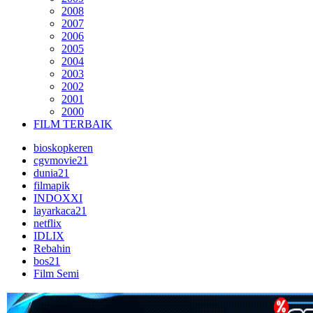
2008
2007
2006
2005
2004
2003
2002
2001
2000
FILM TERBAIK
bioskopkeren
cgvmovie21
dunia21
filmapik
INDOXXI
layarkaca21
netflix
IDLIX
Rebahin
bos21
Film Semi