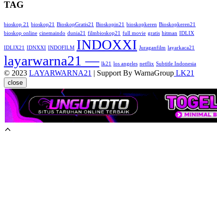
TAG
bioskop 21
bioskop21
BioskopGratis21
Bioskopin21
bioskopkeren
Bioskopkeren21
bioskop online
cinemaindo
dunia21
filmbioskop21
full movie
gratis
hitman
IDLIX
INDOXXI
IDLIX21
IDNXXI
INDOFILM
Juraganfilm
layarkaca21
layarwarna21 —
lk21
los angeles
netflix
Subtitle Indonesia
© 2023
LAYARWARNA21
| Support By WarnaGroup
LK21
close