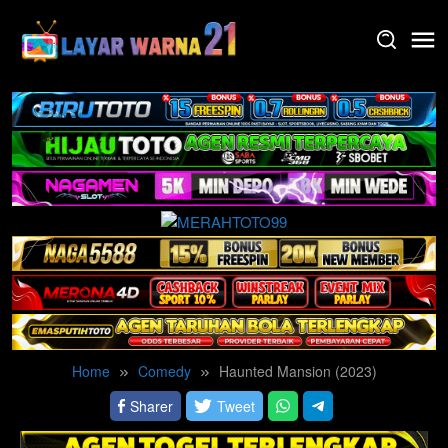
Skip
to
content
Home
Comedy
Haunted Mansion (2023)
Sharer
Tweet