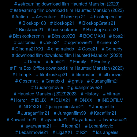
#streaming download film Haunted Mansion (2023)
#streaming film download film Haunted Mansion (2023)
Action
Adventure
bioskop 21
bioskop online
Bioskop168
bioskop21
BioskopGratis21
Bioskopin21
bioskopkeren
Bioskopkeren21
Bioskopkerenin
BioskopXXI
BOOMXXI
bos21
california
Cekih21
cgvmovie21
cinema21
Cinema21XXI
cinemaindo
Coeg21
Comedy
download film download film Haunted Mansion (2023)
Drama
dunia21
Family
Fantasy
Film Box Office download film Haunted Mansion (2023)
filmapik
filmbioskop21
filmroster
full movie
Gosemut
Grandxxi
gratis
Gudangfilm21
Gudangmovie
gudangmovie21
Haunted Mansion (2023)2023
History
hitman
Horror
IDLIX
IDLIX21
IDNXXI
INDOFILM
INDOXXI
juraganbioskop21
Juraganfilm
Juraganfilm21
Juraganfilm99
Kacafilm21
Kawanfilm21
layarindo21
layarkaca
layarkaca21
layarwarna21 —
lebah21
LebahMovie
Lebahmovie21
LigaXXI
lk21
los angeles