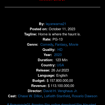
By:
layarwarna21
Posted on:
October 11, 2023
Tagline:
Home is where the haunt is.
Rate:
PG-13
Genre:
Comedy
,
Fantasy
,
Movie
Quality:
HD
Year:
2023
Duration:
123 Min
Country:
USA
Release:
26 Jul 2023
Language:
English
Budget:
$ 157.800.000,00
Revenue:
$ 113.100.000,00
Director:
David H. Venghaus Jr.
Cast:
Chase W. Dillon
,
LaKeith Stanfield
,
Rosario Dawson
#cgvmovie21 #nonton film online download film Haunted