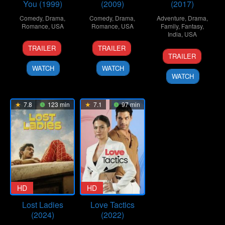
You (1999)
(2009)
(2017)
Comedy
,
Drama
,
Comedy
,
Drama
,
Adventure
,
Drama
,
Romance
,
USA
Romance
,
USA
Family
,
Fantasy
,
India
,
USA
30
Gil
17
Marc
TRAILER
TRAILER
19
Lasse
Mar
Junger
Jul
Webb
TRAILER
Jan
Hallström
1999
2009
WATCH
WATCH
2017
WATCH
7.8
123 min
7.1
97 min
HD
HD
Lost Ladies
Love Tactics
(2024)
(2022)