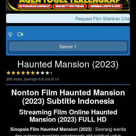
Request Film Silahkan Chat Ke
Server 1
Haunted Mansion (2023)
386
votes, average
6.8
out of 10
Click To Play
Lewati >>>
Nonton Film Haunted Mansion
(2023) Subtitle Indonesia
Streaming Film Online Haunted
Mansion (2023) FULL HD
Sinopsis Film Haunted Mansion (2023)
: Seorang wanita
dan putranya meminta sekelompok ahli spiritual untuk