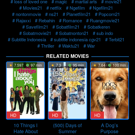
loss of loved one
magic
martial arts
movie21
Movies21
netflix
Ngefilm
Ngefilm21
nontonmovie
ns21
Planetfilm21
Popcorn21
Rajaxxi
Rebahin
Romance
Ruangmovie21
Savefilm21
Sobatfilm21
Sobatkeren
Sobatmovie21
Sobatnonton21
sub indo
Subtitle Indonesia
subtitle indonesia cgv21
Terbit21
Thriller
Waktu21
War
RELATED MOVIES
7.597
97 min
7.3
95 min
7.644
100 min
HD
HD
HD
10 Things I
(500) Days of
A Dog’s
Hate About
Summer
Purpose