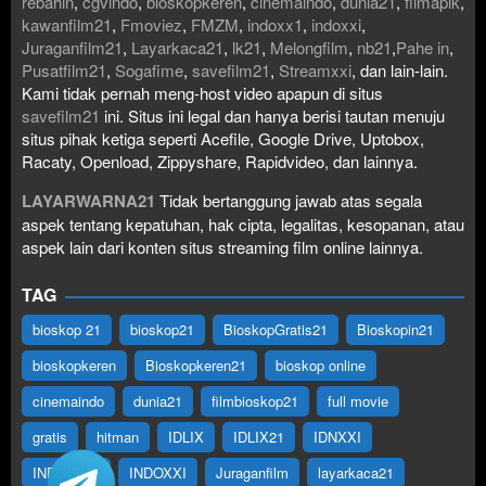
rebahin
,
cgvindo
,
bioskopkeren
,
cinemaindo
,
dunia21
,
filmapik
,
kawanfilm21
,
Fmoviez
,
FMZM
,
indoxx1
,
indoxxi
,
Juraganfilm21
,
Layarkaca21
,
lk21
,
Melongfilm
,
nb21
,
Pahe in
,
Pusatfilm21
,
Sogafime
,
savefilm21
,
Streamxxi
, dan lain-lain.
Kami tidak pernah meng-host video apapun di situs
savefilm21
ini. Situs ini legal dan hanya berisi tautan menuju
situs pihak ketiga seperti Acefile, Google Drive, Uptobox,
Racaty, Openload, Zippyshare, Rapidvideo, dan lainnya.
LAYARWARNA21
Tidak bertanggung jawab atas segala
aspek tentang kepatuhan, hak cipta, legalitas, kesopanan, atau
aspek lain dari konten situs streaming film online lainnya.
TAG
bioskop 21
bioskop21
BioskopGratis21
Bioskopin21
bioskopkeren
Bioskopkeren21
bioskop online
cinemaindo
dunia21
filmbioskop21
full movie
gratis
hitman
IDLIX
IDLIX21
IDNXXI
INDOFILM
INDOXXI
Juraganfilm
layarkaca21