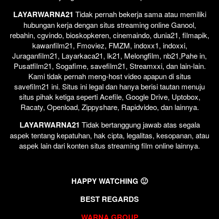
LAYARWARNA21
Tidak pernah bekerja sama atau memiliki
hubungan kerja dengan situs streaming online Ganool,
rebahin, cgvindo, bioskopkeren, cinemaindo, dunia21, filmapik,
kawanfilm21, Fmoviez, FMZM, indoxx1, indoxxi,
Juraganfilm21, Layarkaca21, lk21, Melongfilm, nb21,Pahe in,
Pusatfilm21, Sogafime, savefilm21, Streamxxi, dan lain-lain.
Kami tidak pernah meng-host video apapun di situs
savefilm21 ini. Situs ini legal dan hanya berisi tautan menuju
situs pihak ketiga seperti Acefile, Google Drive, Uptobox,
Racaty, Openload, Zippyshare, Rapidvideo, dan lainnya.
LAYARWARNA21
Tidak bertanggung jawab atas segala
aspek tentang kepatuhan, hak cipta, legalitas, kesopanan, atau
aspek lain dari konten situs streaming film online lainnya.
HAPPY WATCHING 🙂
BEST REGARDS
WARNA GROUP