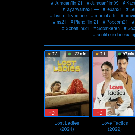
Juraganfilm21
Juraganfilm99
Kac
layarwarna21 —
lebah21
Le
loss of loved one
martial arts
movi
ns21
Planetfilm21
Popcorn21
Sobatfilm21
Sobatkeren
Sob
subtitle indonesia 
7.8
123 min
7.1
97 min
HD
HD
Lost Ladies
Love Tactics
(2024)
(2022)