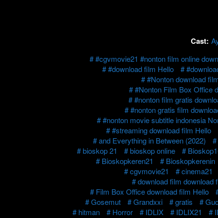
Cast:
Ay
#cgvmovie21 #nonton film online downl
#download film Hello
#download
#Nonton download film
#Nonton Film Box Office d
#nonton film gratis downlo
#nonton gratis film download
#nonton movie subtitle indonesia No
#streaming download film Hello
and Everything in Between (2022)
bioskop 21
bioskop online
Bioskop1
Bioskopkeren21
Bioskopkerenin
cgvmovie21
cinema21
download film download f
Film Box Office download film Hello
Gosemut
Grandxxi
gratis
Gud
hitman
Horror
IDLIX
IDLIX21