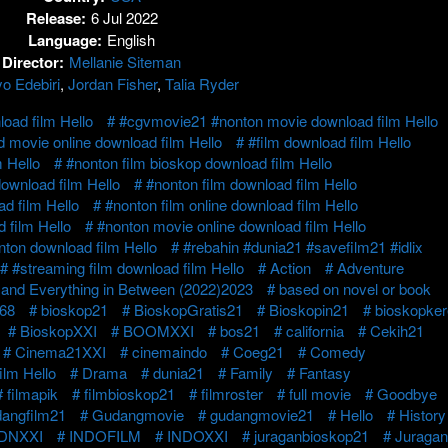
Release:
6 Jul 2022
Language:
English
Director:
Mellanie Siteman
o Edebiri
,
Jordan Fisher
,
Talia Ryder
oad film Hello
#cgvmovie21 #nonton movie download film Hello
 movie online download film Hello
#film download film Hello
 Hello
#nonton film bioskop download film Hello
ownload film Hello
#nonton film download film Hello
ad film Hello
#nonton film online download film Hello
 film Hello
#nonton movie online download film Hello
nton download film Hello
#rebahin #dunia21 #savefilm21 #idlix
#streaming film download film Hello
Action
Adventure
and Everything in Between (2022)2023
based on novel or book
68
bioskop21
BioskopGratis21
Bioskopin21
bioskopke
BioskopXXI
BOOMXXI
bos21
california
Cekih21
Cinema21XXI
cinemaindo
Coeg21
Comedy
ilm Hello
Drama
dunia21
Family
Fantasy
filmapik
filmbioskop21
filmroster
full movie
Goodbye
angfilm21
Gudangmovie
gudangmovie21
Hello
History
IDNXXI
INDOFILM
INDOXXI
juraganbioskop21
Juragan