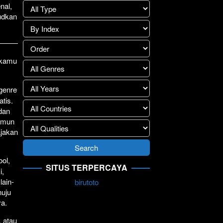
nal,
lay
>>
udkan
1 kamu
.
 genre
atis.
 dan
Namun
ajakan
ol,
SITUS TERPERCAYA
i,
lain-
birutoto
nuju
ya.
, atau