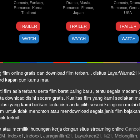
Comedy
,
Fantasy
,
Drama
,
Music
,
Comedy
,
Dram
Romance
,
Korea
,
Romance
,
France
,
Romance
,
Germa
Thailand
Japan
USA
24
Supat
23
Koji
24
Geor
k
TRAILER
TRAILER
TRAILER
Nov
Rangsipat
Jan
Fukada
Mar
Cloo
2016
2026
2008
WATCH
WATCH
WATCH
 film online gratis dan download film terbaru , disitus LayarWarna2
load kapan pun kamu mau.
film asia terbaru serta film barat paling baru , tentu segala macam gen
download disini secara gratis. Kualitas film yang kami sediakan mulai
olusi yang kami berikan tentu bisa anda pilih sesuai keinginan mula
lm untuk tidak menonton atau mendownload segala jenis film bajaka
ak terkait.
 atau memiliki hubungan kerja dengan situs streaming online
Ganool
ZM
,
indoxx1
,
indoxxi
,
Juraganfilm21
,
Layarkaca21
,
lk21
,
Melongfilm
,