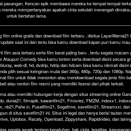
ai pasangan. Kencan epik membawa mereka ke tempat-tempat terke
Click To P
Lewati >
an mereka mempertanyakan apakah cinta sekolah menengah dimaks
untuk bertahan lama.
film online gratis dan download film terbaru , disitus LayarWarna2
erupdate saat ini dan tentu bisa kamu download kapan pun kamu mau
 film asia terbaru serta film barat paling baru , tentu segala macam
orror Ataupun Comedy bisa kamu tonton serta download disini secara gr
 bluray, web-dl, hd, dvdrip, hdrip dan hdcam bisa kamu nikmati disini
anda pilih sesuai keinginan mulai dari 360p, 480p, 720p dan 1080p. 
at film untuk tidak menonton atau mendownload segala jenis film b
i atau nonton film resmi yang memiliki lisensi dari pihak terkait.
ma atau memiliki hubungan kerja dengan situs streaming online Gano
do, dunia21, filmapik, kawanfilm21, Fmoviez, FMZM, indoxx1, indoxx
m, nb21,Pahe in, Pusatfilm21, Sogafime, savefilm21, Streamxxi, dan 
un di situs savefilm21 ini. Situs ini legal dan hanya berisi tautan me
 Drive, Uptobox, Racaty, Openload, Zippyshare, Rapidvideo, dan lainn
as segala aspek tentang kepatuhan, hak cipta, legalitas, kesopanan