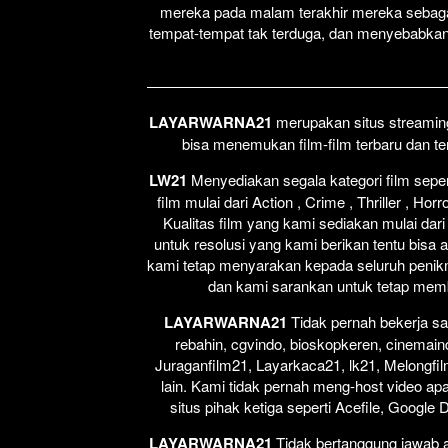
mereka pada malam terakhir mereka sebag
tempat-tempat tak terduga, dan menyebabk
LAYARWARNA21
merupakan situs streaming 
bisa menemukan film-film terbaru dan t
LW21
Menyediakan segala kategori film seperti
film mulai dari Action , Crime , Thriller , H
Kualitas film yang kami sediakan mulai dari
untuk resolusi yang kami berikan tentu bisa 
kami tetap menyarakan kepada seluruh penikm
dan kami sarankan untuk tetap membel
LAYARWARNA21
Tidak pernah bekerja sa
rebahin, cgvindo, bioskopkeren, cinemain
Juraganfilm21, Layarkaca21, lk21, Melongfil
lain. Kami tidak pernah meng-host video apap
situs pihak ketiga seperti Acefile, Google
LAYARWARNA21
Tidak bertanggung jawab at