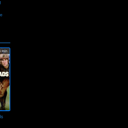
1
e
 min
ds