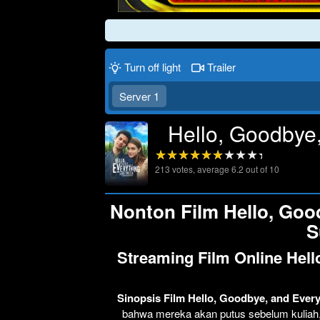
Turn off light
Trailer
Server 1
Hello, Goodbye,
213
votes, average
6.2
out of 10
Nonton Film Hello, Goo
S
Streaming Film Online Hell
Sinopsis Film Hello, Goodbye, and Ever
bahwa mereka akan putus sebelum kuliah,