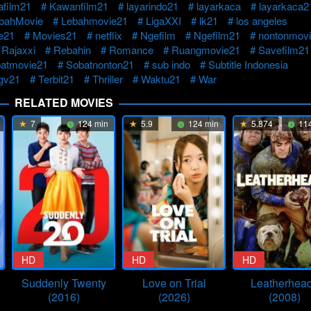
afilm21
Kawanfilm21
layarindo21
layarkaca
layarkaca2
bahMovie
Lebahmovie21
LigaXXI
lk21
los angeles
e21
Movies21
netflix
Ngefilm
Ngefilm21
nontonmovi
Rajaxxi
Rebahin
Romance
Ruangmovie21
Savefilm21
atmovie21
Sobatnonton21
sub indo
Subtitle Indonesia
cgv21
Terbit21
Thriller
Waktu21
War
RELATED MOVIES
7
124 min
5.9
124 min
5.874
114
HD
HD
HD
Suddenly Twenty
Love on Trial
Leatherhea
(2016)
(2026)
(2008)