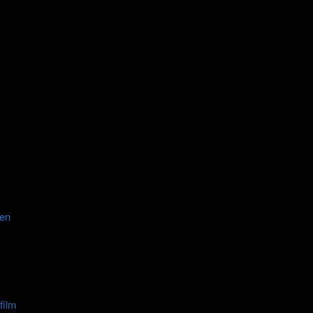
ren
film