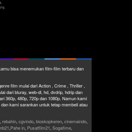
a
,
ny
,
ge
ney
1 kamu bisa menemukan film-film terbaru dan
re film mulai dari Action , Crime , Thriller ,
 dari bluray, web-dl, hd, dvdrip, hdrip dan
i dari 360p, 480p, 720p dan 1080p. Namun kami
n dan kami sarankan untuk tetap membeli atau
,
rebahin
,
cgvindo
,
bioskopkeren
,
cinemaindo
,
nb21
,
Pahe in
,
Pusatfilm21
,
Sogafime
,