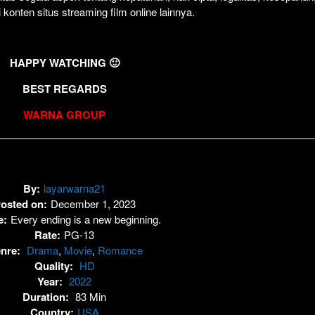
i konten situs streaming film online lainnya.
HAPPY WATCHING 🙂
BEST REGARDS
WARNA GROUP
By:
layarwarna21
osted on:
December 1, 2023
e:
Every ending is a new beginning.
Rate:
PG-13
nre:
Drama
,
Movie
,
Romance
Quality:
HD
Year:
2022
Duration:
83 Min
Country:
USA