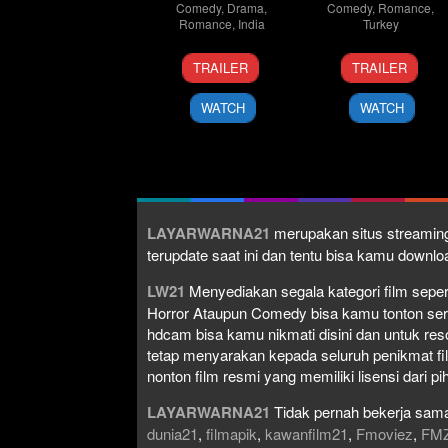
Comedy
,
Drama
,
Comedy
,
Romance
,
Romance
,
India
Turkey
1
Kiran
11
Emre
TRAILER
TRAILER
Mar
Rao
Feb
Kabakuşa
2024
2022
WATCH
WATCH
LAYARWARNA21
merupakan situs streaming
terupdate saat ini dan tentu bisa kamu down
LW21
Menyediakan segala kategori film seperti 
Horror Ataupun Comedy bisa kamu tonton serta 
hdcam bisa kamu nikmati disini dan untuk res
tetap menyarakan kepada seluruh penikmat fi
nonton film resmi yang memiliki lisensi dari pih
LAYARWARNA21
Tidak pernah bekerja sama
dunia21
,
filmapik
,
kawanfilm21
,
Fmoviez
,
FM