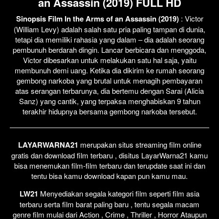
an Assassin (2019) FULL HD
Sinopsis Film In the Arms of an Assassin (2019)
: Victor
(William Levy) adalah salah satu pria paling tampan di dunia,
tetapi dia memiliki rahasia yang dalam – dia adalah seorang
pembunuh berdarah dingin. Lancar berbicara dan menggoda,
Victor dibesarkan untuk melakukan satu hal saja, yaitu
membunuh demi uang. Ketika dia dikirim ke rumah seorang
gembong narkoba yang brutal untuk menagih pembayaran
atas serangan terbarunya, dia bertemu dengan Sarai (Alicia
Sanz) yang cantik, yang terpaksa menghabiskan 9 tahun
terakhir hidupnya bersama gembong narkoba tersebut.
LAYARWARNA21
merupakan situs streaming film online
gratis dan download film terbaru , disitus LayarWarna21 kamu
bisa menemukan film-film terbaru dan terupdate saat ini dan
tentu bisa kamu download kapan pun kamu mau.
LW21
Menyediakan segala kategori film seperti film asia
terbaru serta film barat paling baru , tentu segala macam
genre film mulai dari Action , Crime , Thriller , Horror Ataupun