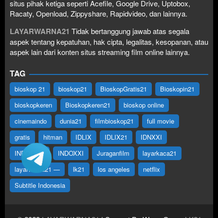
situs pihak ketiga seperti Acefile, Google Drive, Uptobox,
Racaty, Openload, Zippyshare, Rapidvideo, dan lainnya.
LAYARWARNA21
Tidak bertanggung jawab atas segala
aspek tentang kepatuhan, hak cipta, legalitas, kesopanan, atau
aspek lain dari konten situs streaming film online lainnya.
TAG
bioskop 21
bioskop21
BioskopGratis21
Bioskopin21
bioskopkeren
Bioskopkeren21
bioskop online
cinemaindo
dunia21
filmbioskop21
full movie
gratis
hitman
IDLIX
IDLIX21
IDNXXI
INDOFILM
INDOXXI
Juraganfilm
layarkaca21
layarwarna21 —
lk21
los angeles
netflix
Subtitle Indonesia