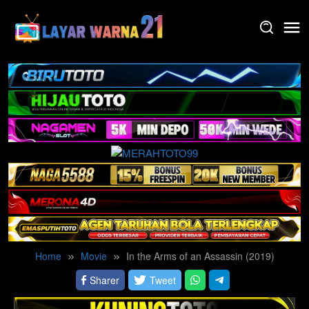
Skip
to
content
Home
Movie
In the Arms of an Assassin (2019)
Sharer
Tweet