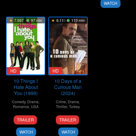
2010
WATCH
7.597
97 min
6.115
110 min
HD
HD
10 Things I
10 Days of a
Hate About
Curious Man
You (1999)
(2024)
Comedy
,
Drama
,
Crime
,
Drama
,
Romance
,
USA
Thriller
,
Turkey
30
Gil
6
Uluç
TRAILER
TRAILER
Mar
Junger
Nov
Bayraktar
1999
2024
WATCH
WATCH