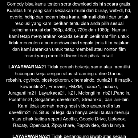
Comedy bisa kamu tonton serta download disini secara gratis.
Kualitas film yang kami sediakan mulai dari bluray, web-dl, hd,
dvdrip, hdrip dan hdcam bisa kamu nikmati disini dan untuk
resolusi yang kami berikan tentu bisa anda pilih sesuai
keinginan mulai dari 360p, 480p, 720p dan 1080p. Namun
kami tetap menyarakan kepada seluruh penikmat film untuk
tidak menonton atau mendownload segala jenis film bajakan
dan kami sarankan untuk tetap membeli atau nonton film
resmi yang memiliki lisensi dari pihak terkait.
LAYARWARNA21
Tidak pernah bekerja sama atau memiliki
hubungan kerja dengan situs streaming online Ganool,
rebahin, cgvindo, bioskopkeren, cinemaindo, dunia21, filmapik,
kawanfilm21, Fmoviez, FMZM, indoxx1, indoxxi,
Juraganfilm21, Layarkaca21, lk21, Melongfilm, nb21,Pahe in,
Pusatfilm21, Sogafime, savefilm21, Streamxxi, dan lain-lain.
Kami tidak pernah meng-host video apapun di situs
savefilm21 ini. Situs ini legal dan hanya berisi tautan menuju
situs pihak ketiga seperti Acefile, Google Drive, Uptobox,
Racaty, Openload, Zippyshare, Rapidvideo, dan lainnya.
LAYARWARNA21
Tidak bertanggung jawab atas segala