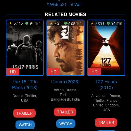
Waktu21
War
RELATED MOVIES
5.415
94 min
7.2
128 min
7.091
94 min
HD
HD
HD
The 15:17 to
Domm (2026)
127 Hours
Paris (2018)
(2010)
Action
,
Drama
,
Thriller
,
Drama
,
Thriller
,
Adventure
,
Drama
,
Bangladesh
,
India
USA
Thriller
,
France
,
United Kingdom
,
21
Redoan
7
Clint
USA
TRAILER
TRAILER
Mar
Rony
Feb
Eastwood
12
Danny
2026
2018
TRAILER
WATCH
WATCH
Nov
Boyle