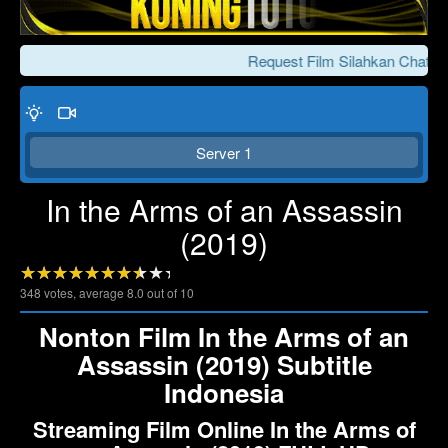
Request Film Silahkan Chat Ke
Server 1
In the Arms of an Assassin
(2019)
Click To Play
Lewati >>>
348
votes, average
8.0
out of 10
Nonton Film In the Arms of an
Assassin (2019) Subtitle
Indonesia
Streaming Film Online In the Arms of