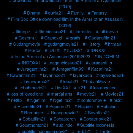
download film download film In the Arms of an Assassin
(2019)
Drama
dunia21
Family
Fantasy
Film Box Office download film In the Arms of an Assassin
(2019)
filmapik
filmbioskop21
filmroster
full movie
Gosemut
Grandxxi
gratis
Gudangfilm21
Gudangmovie
gudangmovie21
History
hitman
Horror
IDLIX
IDLIX21
IDNXXI
In the Arms of an Assassin (2019)2023
INDOFILM
INDOXXI
juraganbioskop21
Juraganfilm
Juraganfilm21
Juraganfilm99
Kacafilm21
Kawanfilm21
layarindo21
layarkaca
layarkaca21
layarwarna21 —
lebah21
LebahMovie
Lebahmovie21
LigaXXI
lk21
los angeles
loss of loved one
martial arts
movie21
Movies21
netflix
Ngefilm
Ngefilm21
nontonmovie
ns21
Planetfilm21
Popcorn21
Rajaxxi
Rebahin
Romance
Ruangmovie21
Savefilm21
Sobatfilm21
Sobatkeren
Sobatmovie21
Sobatnonton21
sub indo
Subtitle Indonesia
subtitle indonesia cgv21
Terbit21
Thriller