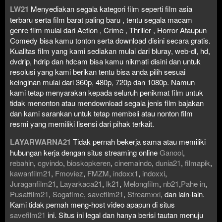
LW21
Menyediakan segala kategori film seperti film asia
terbaru serta film barat paling baru , tentu segala macam
genre film mulai dari Action , Crime , Thriller , Horror Ataupun
Comedy bisa kamu tonton serta download disini secara gratis.
Kualitas film yang kami sediakan mulai dari bluray, web-dl, hd,
dvdrip, hdrip dan hdcam bisa kamu nikmati disini dan untuk
resolusi yang kami berikan tentu bisa anda pilih sesuai
keinginan mulai dari 360p, 480p, 720p dan 1080p. Namun
kami tetap menyarakan kepada seluruh penikmat film untuk
tidak menonton atau mendownload segala jenis film bajakan
dan kami sarankan untuk tetap membeli atau nonton film
resmi yang memiliki lisensi dari pihak terkait.
LAYARWARNA21
Tidak pernah bekerja sama atau memiliki
hubungan kerja dengan situs streaming online
Ganool
,
rebahin
,
cgvindo
,
bioskopkeren
,
cinemaindo
,
dunia21
,
filmapik
,
kawanfilm21
,
Fmoviez
,
FMZM
,
indoxx1
,
indoxxi
,
Juraganfilm21
,
Layarkaca21
,
lk21
,
Melongfilm
,
nb21
,
Pahe in
,
Pusatfilm21
,
Sogafime
,
savefilm21
,
Streamxxi
, dan lain-lain.
Kami tidak pernah meng-host video apapun di situs
savefilm21
ini. Situs ini legal dan hanya berisi tautan menuju