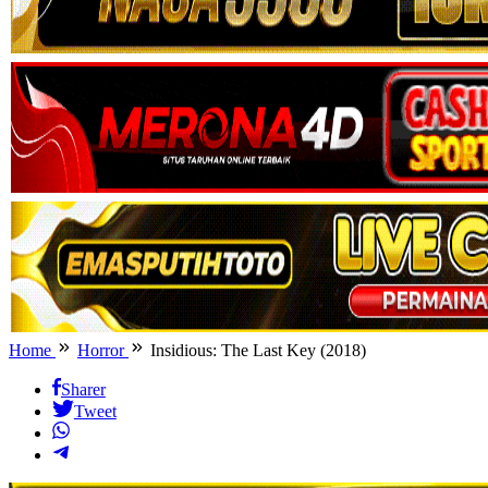
Home
Horror
Insidious: The Last Key (2018)
Sharer
Tweet