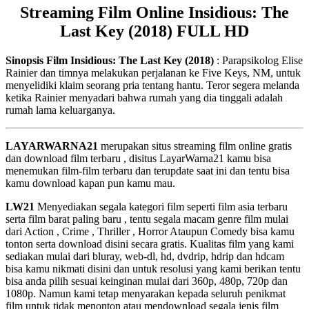
Streaming Film Online Insidious: The
Last Key (2018) FULL HD
Sinopsis Film Insidious: The Last Key (2018)
: Parapsikolog Elise
Rainier dan timnya melakukan perjalanan ke Five Keys, NM, untuk
menyelidiki klaim seorang pria tentang hantu. Teror segera melanda
ketika Rainier menyadari bahwa rumah yang dia tinggali adalah
rumah lama keluarganya.
LAYARWARNA21
merupakan situs streaming film online gratis
dan download film terbaru , disitus LayarWarna21 kamu bisa
menemukan film-film terbaru dan terupdate saat ini dan tentu bisa
kamu download kapan pun kamu mau.
LW21
Menyediakan segala kategori film seperti film asia terbaru
serta film barat paling baru , tentu segala macam genre film mulai
dari Action , Crime , Thriller , Horror Ataupun Comedy bisa kamu
tonton serta download disini secara gratis. Kualitas film yang kami
sediakan mulai dari bluray, web-dl, hd, dvdrip, hdrip dan hdcam
bisa kamu nikmati disini dan untuk resolusi yang kami berikan tentu
bisa anda pilih sesuai keinginan mulai dari 360p, 480p, 720p dan
1080p. Namun kami tetap menyarakan kepada seluruh penikmat
film untuk tidak menonton atau mendownload segala jenis film