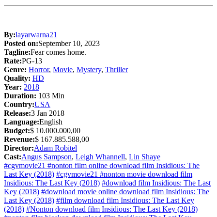
By:
layarwarna21
Posted on:
September 10, 2023
Tagline:
Fear comes home.
Rate:
PG-13
Genre:
Horror
,
Movie
,
Mystery
,
Thriller
Quality:
HD
Year:
2018
Duration:
103 Min
Country:
USA
Release:
3 Jan 2018
Language:
English
Budget:
$ 10.000.000,00
Revenue:
$ 167.885.588,00
Director:
Adam Robitel
Cast:
Angus Sampson
,
Leigh Whannell
,
Lin Shaye
#cgvmovie21 #nonton film online download film Insidious: The
Last Key (2018)
#cgvmovie21 #nonton movie download film
Insidious: The Last Key (2018)
#download film Insidious: The Last
Key (2018)
#download movie online download film Insidious: The
Last Key (2018)
#film download film Insidious: The Last Key
(2018)
#Nonton download film Insidious: The Last Key (2018)