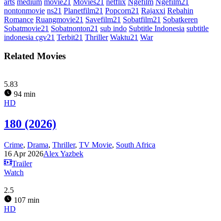
arts
medium
movie21
Movies21
netflix
Ngefilm
Ngefilm21
nontonmovie
ns21
Planetfilm21
Popcorn21
Rajaxxi
Rebahin
Romance
Ruangmovie21
Savefilm21
Sobatfilm21
Sobatkeren
Sobatmovie21
Sobatnonton21
sub indo
Subtitle Indonesia
subtitle
indonesia cgv21
Terbit21
Thriller
Waktu21
War
Related Movies
5.83
94 min
HD
180 (2026)
Crime
,
Drama
,
Thriller
,
TV Movie
,
South Africa
16 Apr 2026
Alex Yazbek
Trailer
Watch
2.5
107 min
HD