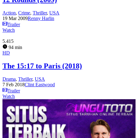
Action
,
Crime
,
Thriller
,
USA
19 Mar 2009
Renny Harlin
Trailer
Watch
5.415
94 min
HD
The 15:17 to Paris (2018)
Drama
,
Thriller
,
USA
7 Feb 2018
Clint Eastwood
Trailer
Watch