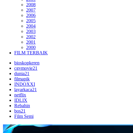
2008
2007
2006
2005
2004
2003
2002
2001
2000
FILM TERBAIK
bioskopkeren
cgvmovie21
dunia21
filmapik
INDOXXI
layarkaca21
netflix
IDLIX
Rebahin
bos21
Film Semi