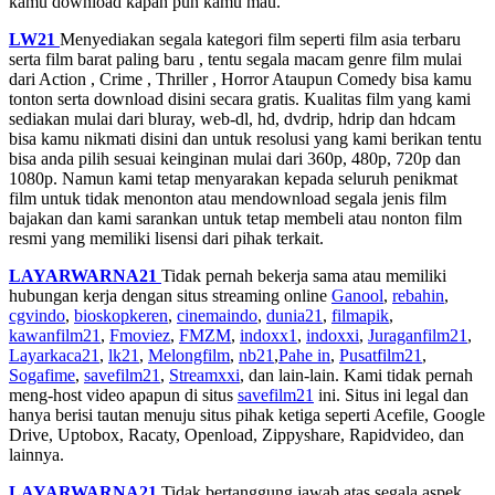
kamu download kapan pun kamu mau.
LW21
Menyediakan segala kategori film seperti film asia terbaru
serta film barat paling baru , tentu segala macam genre film mulai
dari Action , Crime , Thriller , Horror Ataupun Comedy bisa kamu
tonton serta download disini secara gratis. Kualitas film yang kami
sediakan mulai dari bluray, web-dl, hd, dvdrip, hdrip dan hdcam
bisa kamu nikmati disini dan untuk resolusi yang kami berikan tentu
bisa anda pilih sesuai keinginan mulai dari 360p, 480p, 720p dan
1080p. Namun kami tetap menyarakan kepada seluruh penikmat
film untuk tidak menonton atau mendownload segala jenis film
bajakan dan kami sarankan untuk tetap membeli atau nonton film
resmi yang memiliki lisensi dari pihak terkait.
LAYARWARNA21
Tidak pernah bekerja sama atau memiliki
hubungan kerja dengan situs streaming online
Ganool
,
rebahin
,
cgvindo
,
bioskopkeren
,
cinemaindo
,
dunia21
,
filmapik
,
kawanfilm21
,
Fmoviez
,
FMZM
,
indoxx1
,
indoxxi
,
Juraganfilm21
,
Layarkaca21
,
lk21
,
Melongfilm
,
nb21
,
Pahe in
,
Pusatfilm21
,
Sogafime
,
savefilm21
,
Streamxxi
, dan lain-lain. Kami tidak pernah
meng-host video apapun di situs
savefilm21
ini. Situs ini legal dan
hanya berisi tautan menuju situs pihak ketiga seperti Acefile, Google
Drive, Uptobox, Racaty, Openload, Zippyshare, Rapidvideo, dan
lainnya.
LAYARWARNA21
Tidak bertanggung jawab atas segala aspek