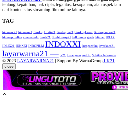
tentang kepatuhan, hak cipta, legalitas, kesopanan, atau aspek lain
dari konten situs streaming film online lainnya.
TAG
bioskop 21
bioskop21
BioskopGratis21
Bioskopin21
bioskopkeren
Bioskopkeren21
bioskop online
cinemaindo
dunia21
filmbioskop21
full movie
gratis
hitman
IDLIX
INDOXXI
IDLIX21
IDNXXI
INDOFILM
Juraganfilm
layarkaca21
layarwarna21 —
lk21
los angeles
netflix
Subtitle Indonesia
© 2023
LAYARWARNA21
| Support By WarnaGroup
LK21
close