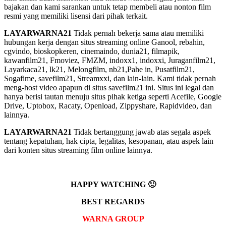
bajakan dan kami sarankan untuk tetap membeli atau nonton film
resmi yang memiliki lisensi dari pihak terkait.
LAYARWARNA21
Tidak pernah bekerja sama atau memiliki
hubungan kerja dengan situs streaming online Ganool, rebahin,
cgvindo, bioskopkeren, cinemaindo, dunia21, filmapik,
kawanfilm21, Fmoviez, FMZM, indoxx1, indoxxi, Juraganfilm21,
Layarkaca21, lk21, Melongfilm, nb21,Pahe in, Pusatfilm21,
Sogafime, savefilm21, Streamxxi, dan lain-lain. Kami tidak pernah
meng-host video apapun di situs savefilm21 ini. Situs ini legal dan
hanya berisi tautan menuju situs pihak ketiga seperti Acefile, Google
Drive, Uptobox, Racaty, Openload, Zippyshare, Rapidvideo, dan
lainnya.
LAYARWARNA21
Tidak bertanggung jawab atas segala aspek
tentang kepatuhan, hak cipta, legalitas, kesopanan, atau aspek lain
dari konten situs streaming film online lainnya.
HAPPY WATCHING 🙂
BEST REGARDS
WARNA GROUP