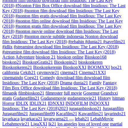
#nonton film bioskop download film Insidious: The Last Key
(2018)
#Nonton Film Box Office download film Insidious: The Last
Key (2018)
#nonton film download film Insidious: The Last Key
(2018)
#nonton film gratis download film Insidious: The Last Key
(2018)
#nonton film online download film Insidious: The Last Key
(2018)
#nonton gratis film download film Insidious: The Last Key
(2018)
#nonton movie online download film Insidious: The Last
Key (2018)
#nonton movie subtitle indonesia Nonton download
film Insidious: The Last Key (2018)
#rebahin #dunia21 #savefilm21
#idlix
#streaming download film Insidious: The Last Key (2018)
#streaming film download film Insidious: The Last Key (2018)
Action
Adventure
bioskop 21
bioskop online
Bioskop168
bioskop21
BioskopGratis21
Bioskopin21
bioskopkeren
Bioskopkeren21
Bioskopkerenin
BioskopXXI
BOOMXXI
bos21
california
Cekih21
cgvmovie21
cinema21
Cinema21XXI
cinemaindo
Coeg21
Comedy
download film download film
Insidious: The Last Key (2018)
Drama
dunia21
Family
Fantasy
Film Box Office download film Insidious: The Last Key (2018)
filmapik
filmbioskop21
filmroster
full movie
Gosemut
Grandxxi
gratis
Gudangfilm21
Gudangmovie
gudangmovie21
History
hitman
Horror
IDLIX
IDLIX21
IDNXXI
INDOFILM
INDOXXI
Insidious: The Last Key (2018)2023
juraganbioskop21
Juraganfilm
Juraganfilm21
Juraganfilm99
Kacafilm21
Kawanfilm21
layarindo21
layarkaca
layarkaca21
layarwarna21 —
lebah21
LebahMovie
Lebahmovie21
LigaXXI
lk21
los angeles
loss of loved one
martial