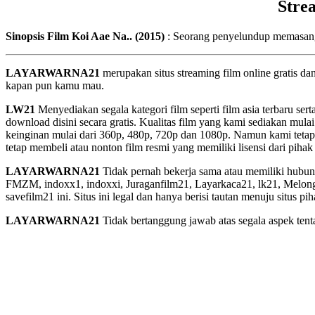
Stre
Sinopsis Film Koi Aae Na.. (2015)
: Seorang penyelundup memasang
LAYARWARNA21
merupakan situs streaming film online gratis d
kapan pun kamu mau.
LW21
Menyediakan segala kategori film seperti film asia terbaru sert
download disini secara gratis. Kualitas film yang kami sediakan mulai
keinginan mulai dari 360p, 480p, 720p dan 1080p. Namun kami tetap
tetap membeli atau nonton film resmi yang memiliki lisensi dari pihak 
LAYARWARNA21
Tidak pernah bekerja sama atau memiliki hubung
FMZM, indoxx1, indoxxi, Juraganfilm21, Layarkaca21, lk21, Melongfi
savefilm21 ini. Situs ini legal dan hanya berisi tautan menuju situs 
LAYARWARNA21
Tidak bertanggung jawab atas segala aspek tentan