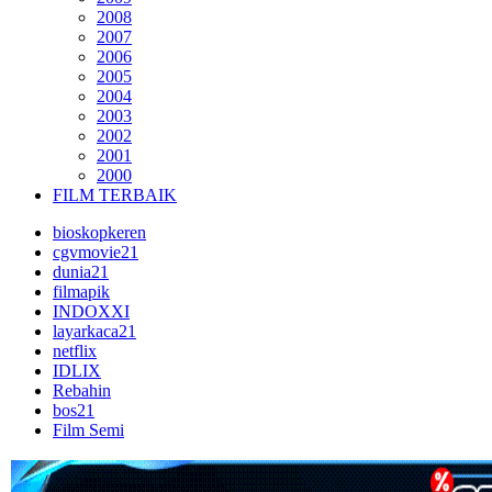
2008
2007
2006
2005
2004
2003
2002
2001
2000
FILM TERBAIK
bioskopkeren
cgvmovie21
dunia21
filmapik
INDOXXI
layarkaca21
netflix
IDLIX
Rebahin
bos21
Film Semi