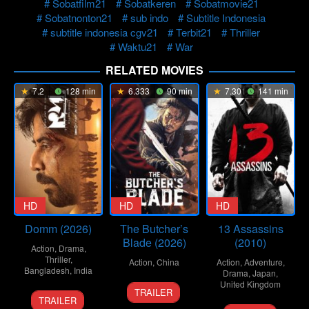
Sobatfilm21
Sobatkeren
Sobatmovie21
Sobatnonton21
sub indo
Subtitle Indonesia
subtitle indonesia cgv21
Terbit21
Thriller
Waktu21
War
RELATED MOVIES
7.2
128 min
6.333
90 min
7.301
141 min
HD
HD
HD
Domm (2026)
The Butcher’s
13 Assassins
Blade (2026)
(2010)
Action
,
Drama
,
Thriller
,
Action
,
China
Action
,
Adventure
,
Bangladesh
,
India
Drama
,
Japan
,
8
Liu
United Kingdom
TRAILER
21
Redoan
Jan
Wenpu
TRAILER
25
Takashi
Mar
Rony