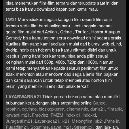
bisa menemukan film-film terbaru dan terupdate saat ini dan
tentu bisa kamu download kapan pun kamu mau.
LW21
Menyediakan segala kategori film seperti film asia
terbaru serta film barat paling baru , tentu segala macam
genre film mulai dari Action , Crime , Thriller , Horror Ataupun
Comedy bisa kamu tonton serta download disini secara gratis.
Kualitas film yang kami sediakan mulai dari bluray, web-dl, hd,
dvdrip, hdrip dan hdcam bisa kamu nikmati disini dan untuk
resolusi yang kami berikan tentu bisa anda pilih sesuai
keinginan mulai dari 360p, 480p, 720p dan 1080p. Namun
kami tetap menyarakan kepada seluruh penikmat film untuk
tidak menonton atau mendownload segala jenis film bajakan
dan kami sarankan untuk tetap membeli atau nonton film
resmi yang memiliki lisensi dari pihak terkait.
LAYARWARNA21
Tidak pernah bekerja sama atau memiliki
hubungan kerja dengan situs streaming online
Ganool
,
rebahin
,
cgvindo
,
bioskopkeren
,
cinemaindo
,
dunia21
,
filmapik
,
kawanfilm21
,
Fmoviez
,
FMZM
,
indoxx1
,
indoxxi
,
Juraganfilm21
,
Layarkaca21
,
lk21
,
Melongfilm
,
nb21
,
Pahe in
,
Pusatfilm21
,
Sogafime
,
savefilm21
,
Streamxxi
, dan lain-lain.