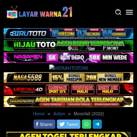
Skip
to
content
Home
Action
Moonfall (2022)
Sharer
Tweet