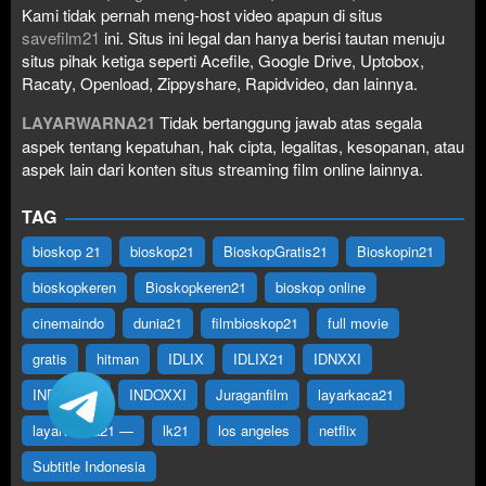
Kami tidak pernah meng-host video apapun di situs
savefilm21
ini. Situs ini legal dan hanya berisi tautan menuju
situs pihak ketiga seperti Acefile, Google Drive, Uptobox,
Racaty, Openload, Zippyshare, Rapidvideo, dan lainnya.
LAYARWARNA21
Tidak bertanggung jawab atas segala
aspek tentang kepatuhan, hak cipta, legalitas, kesopanan, atau
aspek lain dari konten situs streaming film online lainnya.
TAG
bioskop 21
bioskop21
BioskopGratis21
Bioskopin21
bioskopkeren
Bioskopkeren21
bioskop online
cinemaindo
dunia21
filmbioskop21
full movie
gratis
hitman
IDLIX
IDLIX21
IDNXXI
INDOFILM
INDOXXI
Juraganfilm
layarkaca21
layarwarna21 —
lk21
los angeles
netflix
Subtitle Indonesia