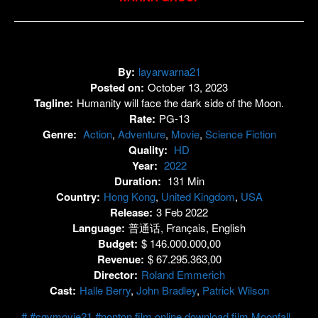
By:
layarwarna21
Posted on:
October 13, 2023
Tagline:
Humanity will face the dark side of the Moon.
Rate:
PG-13
Genre:
Action
,
Adventure
,
Movie
,
Science Fiction
Quality:
HD
Year:
2022
Duration:
131 Min
Country:
Hong Kong
,
United Kingdom
,
USA
Release:
3 Feb 2022
Language:
普通话, Français, English
Budget:
$ 146.000.000,00
Revenue:
$ 67.295.363,00
Director:
Roland Emmerich
Cast:
Halle Berry
,
John Bradley
,
Patrick Wilson
#cgvmovie21 #nonton film online download film Moonfall