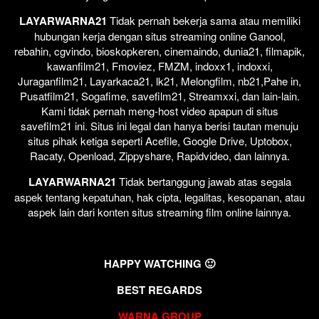
LAYARWARNA21
Tidak pernah bekerja sama atau memiliki
hubungan kerja dengan situs streaming online Ganool,
rebahin, cgvindo, bioskopkeren, cinemaindo, dunia21, filmapik,
kawanfilm21, Fmoviez, FMZM, indoxx1, indoxxi,
Juraganfilm21, Layarkaca21, lk21, Melongfilm, nb21,Pahe in,
Pusatfilm21, Sogafime, savefilm21, Streamxxi, dan lain-lain.
Kami tidak pernah meng-host video apapun di situs
savefilm21 ini. Situs ini legal dan hanya berisi tautan menuju
situs pihak ketiga seperti Acefile, Google Drive, Uptobox,
Racaty, Openload, Zippyshare, Rapidvideo, dan lainnya.
LAYARWARNA21
Tidak bertanggung jawab atas segala
aspek tentang kepatuhan, hak cipta, legalitas, kesopanan, atau
aspek lain dari konten situs streaming film online lainnya.
HAPPY WATCHING 🙂
BEST REGARDS
WARNA GROUP