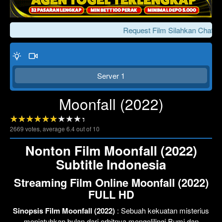
Request Film Silahkan Chat Ke
Server 1
Moonfall (2022)
2669
votes, average
6.4
out of 10
Click To Play
Lewati >>>
Nonton Film Moonfall (2022)
Subtitle Indonesia
Streaming Film Online Moonfall (2022)
FULL HD
Sinopsis Film Moonfall (2022)
: Sebuah kekuatan misterius
menjatuhkan bulan dari orbitnya mengelilingi Bumi dan