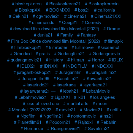
bioskopkeren
Bioskopkeren21
Bioskopkerenin
BioskopXXI
BOOMXXI
bos21
california
Cekih21
cgvmovie21
cinema21
Cinema21XXI
cinemaindo
Coeg21
Comedy
download film download film Moonfall (2022)
Drama
dunia21
Family
Fantasy
Film Box Office download film Moonfall (2022)
filmapik
filmbioskop21
filmroster
full movie
Gosemut
Grandxxi
gratis
Gudangfilm21
Gudangmovie
gudangmovie21
History
hitman
Horror
IDLIX
IDLIX21
IDNXXI
INDOFILM
INDOXXI
juraganbioskop21
Juraganfilm
Juraganfilm21
Juraganfilm99
Kacafilm21
Kawanfilm21
layarindo21
layarkaca
layarkaca21
layarwarna21 —
lebah21
LebahMovie
Lebahmovie21
LigaXXI
lk21
los angeles
loss of loved one
martial arts
moon
Moonfall (2022)2023
movie21
Movies21
netflix
Ngefilm
Ngefilm21
nontonmovie
ns21
Planetfilm21
Popcorn21
Rajaxxi
Rebahin
Romance
Ruangmovie21
Savefilm21