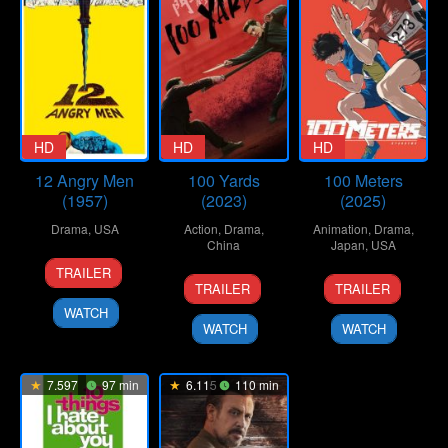
HD
HD
HD
12 Angry Men
100 Yards
100 Meters
(1957)
(2023)
(2025)
Drama
,
USA
Action
,
Drama
,
Animation
,
Drama
,
China
Japan
,
USA
10
Don
TRAILER
20
Xu
19
Kenji
Apr
Kranze
TRAILER
TRAILER
Sep
Junfeng
Sep
Iwaisawa
1957
WATCH
2024
2025
WATCH
WATCH
7.597
97 min
6.115
110 min