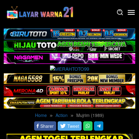
Skip
to
content
Home
Action
Mujrim (1989)
Sharer
Tweet