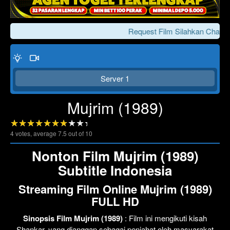
Request Film Silahkan Chat Ke
Server 1
Mujrim (1989)
4
votes, average
7.5
out of 10
Click To Play
Lewati >>>
Nonton Film Mujrim (1989)
Subtitle Indonesia
Streaming Film Online Mujrim (1989)
FULL HD
Sinopsis Film Mujrim (1989)
: Film ini mengikuti kisah
Shankar, yang dianggap sebagai penjahat oleh masyarakat