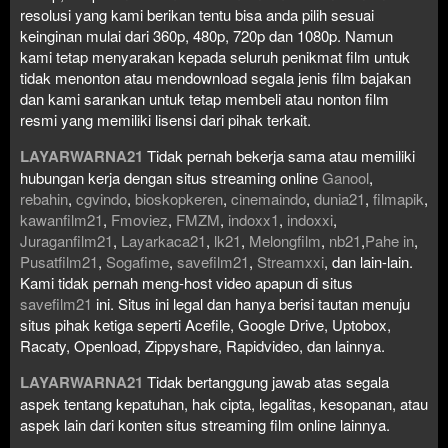
resolusi yang kami berikan tentu bisa anda pilih sesuai
keinginan mulai dari 360p, 480p, 720p dan 1080p. Namun
kami tetap menyarakan kepada seluruh penikmat film untuk
tidak menonton atau mendownload segala jenis film bajakan
dan kami sarankan untuk tetap membeli atau nonton film
resmi yang memiliki lisensi dari pihak terkait.
LAYARWARNA21
Tidak pernah bekerja sama atau memiliki
hubungan kerja dengan situs streaming online
Ganool
,
rebahin
,
cgvindo
,
bioskopkeren
,
cinemaindo
,
dunia21
,
filmapik
,
kawanfilm21
,
Fmoviez
,
FMZM
,
indoxx1
,
indoxxi
,
Juraganfilm21
,
Layarkaca21
,
lk21
,
Melongfilm
,
nb21
,
Pahe in
,
Pusatfilm21
,
Sogafime
,
savefilm21
,
Streamxxi
, dan lain-lain.
Kami tidak pernah meng-host video apapun di situs
savefilm21
ini. Situs ini legal dan hanya berisi tautan menuju
situs pihak ketiga seperti Acefile, Google Drive, Uptobox,
Racaty, Openload, Zippyshare, Rapidvideo, dan lainnya.
LAYARWARNA21
Tidak bertanggung jawab atas segala
aspek tentang kepatuhan, hak cipta, legalitas, kesopanan, atau
aspek lain dari konten situs streaming film online lainnya.