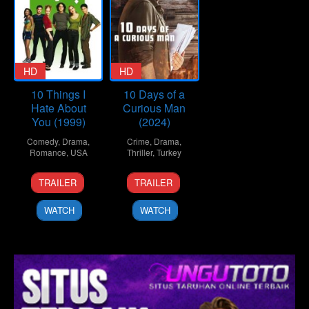
HD
HD
10 Things I
10 Days of a
Hate About
Curious Man
You (1999)
(2024)
Comedy
,
Drama
,
Crime
,
Drama
,
Romance
,
USA
Thriller
,
Turkey
30
Gil
6
Uluç
TRAILER
TRAILER
Mar
Junger
Nov
Bayraktar
1999
2024
WATCH
WATCH