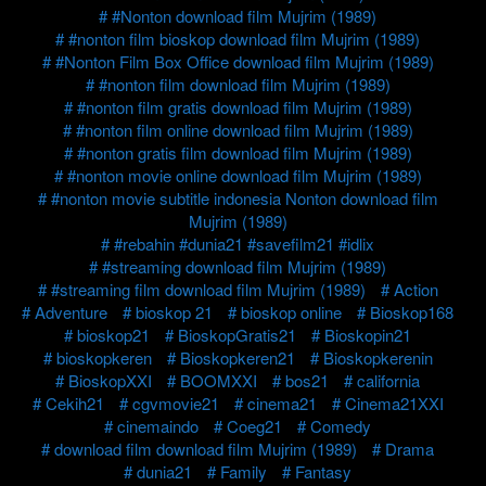
#Nonton download film Mujrim (1989)
#nonton film bioskop download film Mujrim (1989)
#Nonton Film Box Office download film Mujrim (1989)
#nonton film download film Mujrim (1989)
#nonton film gratis download film Mujrim (1989)
#nonton film online download film Mujrim (1989)
#nonton gratis film download film Mujrim (1989)
#nonton movie online download film Mujrim (1989)
#nonton movie subtitle indonesia Nonton download film
Mujrim (1989)
#rebahin #dunia21 #savefilm21 #idlix
#streaming download film Mujrim (1989)
#streaming film download film Mujrim (1989)
Action
Adventure
bioskop 21
bioskop online
Bioskop168
bioskop21
BioskopGratis21
Bioskopin21
bioskopkeren
Bioskopkeren21
Bioskopkerenin
BioskopXXI
BOOMXXI
bos21
california
Cekih21
cgvmovie21
cinema21
Cinema21XXI
cinemaindo
Coeg21
Comedy
download film download film Mujrim (1989)
Drama
dunia21
Family
Fantasy