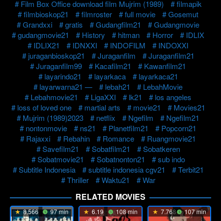
Film Box Office download film Mujrim (1989)
filmapik
filmbioskop21
filmroster
full movie
Gosemut
Grandxxi
gratis
Gudangfilm21
Gudangmovie
gudangmovie21
History
hitman
Horror
IDLIX
IDLIX21
IDNXXI
INDOFILM
INDOXXI
juraganbioskop21
Juraganfilm
Juraganfilm21
Juraganfilm99
Kacafilm21
Kawanfilm21
layarindo21
layarkaca
layarkaca21
layarwarna21 —
lebah21
LebahMovie
Lebahmovie21
LigaXXI
lk21
los angeles
loss of loved one
martial arts
movie21
Movies21
Mujrim (1989)2023
netflix
Ngefilm
Ngefilm21
nontonmovie
ns21
Planetfilm21
Popcorn21
Rajaxxi
Rebahin
Romance
Ruangmovie21
Savefilm21
Sobatfilm21
Sobatkeren
Sobatmovie21
Sobatnonton21
sub indo
Subtitle Indonesia
subtitle indonesia cgv21
Terbit21
Thriller
Waktu21
War
RELATED MOVIES
8.566
97 min
6.19
108 min
7.768
107 min