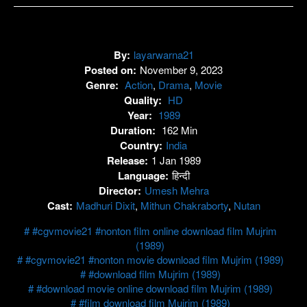
By:
layarwarna21
Posted on:
November 9, 2023
Genre:
Action
,
Drama
,
Movie
Quality:
HD
Year:
1989
Duration:
162 Min
Country:
India
Release:
1 Jan 1989
Language:
हिन्दी
Director:
Umesh Mehra
Cast:
Madhuri Dixit
,
Mithun Chakraborty
,
Nutan
#cgvmovie21 #nonton film online download film Mujrim
(1989)
#cgvmovie21 #nonton movie download film Mujrim (1989)
#download film Mujrim (1989)
#download movie online download film Mujrim (1989)
#film download film Mujrim (1989)