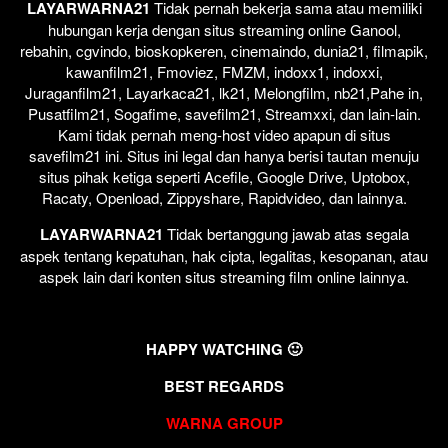
LAYARWARNA21
Tidak pernah bekerja sama atau memiliki
hubungan kerja dengan situs streaming online Ganool,
rebahin, cgvindo, bioskopkeren, cinemaindo, dunia21, filmapik,
kawanfilm21, Fmoviez, FMZM, indoxx1, indoxxi,
Juraganfilm21, Layarkaca21, lk21, Melongfilm, nb21,Pahe in,
Pusatfilm21, Sogafime, savefilm21, Streamxxi, dan lain-lain.
Kami tidak pernah meng-host video apapun di situs
savefilm21 ini. Situs ini legal dan hanya berisi tautan menuju
situs pihak ketiga seperti Acefile, Google Drive, Uptobox,
Racaty, Openload, Zippyshare, Rapidvideo, dan lainnya.
LAYARWARNA21
Tidak bertanggung jawab atas segala
aspek tentang kepatuhan, hak cipta, legalitas, kesopanan, atau
aspek lain dari konten situs streaming film online lainnya.
HAPPY WATCHING 🙂
BEST REGARDS
WARNA GROUP