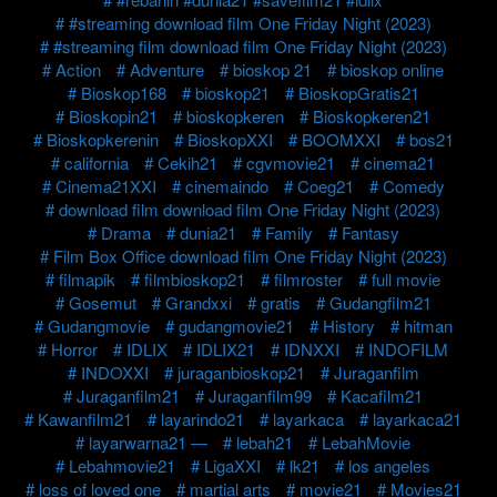
#streaming download film One Friday Night (2023)
#streaming film download film One Friday Night (2023)
Action
Adventure
bioskop 21
bioskop online
Bioskop168
bioskop21
BioskopGratis21
Bioskopin21
bioskopkeren
Bioskopkeren21
Bioskopkerenin
BioskopXXI
BOOMXXI
bos21
california
Cekih21
cgvmovie21
cinema21
Cinema21XXI
cinemaindo
Coeg21
Comedy
download film download film One Friday Night (2023)
Drama
dunia21
Family
Fantasy
Film Box Office download film One Friday Night (2023)
filmapik
filmbioskop21
filmroster
full movie
Gosemut
Grandxxi
gratis
Gudangfilm21
Gudangmovie
gudangmovie21
History
hitman
Horror
IDLIX
IDLIX21
IDNXXI
INDOFILM
INDOXXI
juraganbioskop21
Juraganfilm
Juraganfilm21
Juraganfilm99
Kacafilm21
Kawanfilm21
layarindo21
layarkaca
layarkaca21
layarwarna21 —
lebah21
LebahMovie
Lebahmovie21
LigaXXI
lk21
los angeles
loss of loved one
martial arts
movie21
Movies21