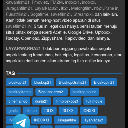
kawanfilm21
,
Fmoviez
,
FMZM
,
indoxx1
,
indoxxi
,
Juraganfilm21
,
Layarkaca21
,
lk21
,
Melongfilm
,
nb21
,
Pahe in
,
Pusatfilm21
,
Sogafime
,
savefilm21
,
Streamxxi
, dan lain-lain.
Kami tidak pernah meng-host video apapun di situs
savefilm21
ini. Situs ini legal dan hanya berisi tautan menuju
situs pihak ketiga seperti Acefile, Google Drive, Uptobox,
Racaty, Openload, Zippyshare, Rapidvideo, dan lainnya.
LAYARWARNA21
Tidak bertanggung jawab atas segala
aspek tentang kepatuhan, hak cipta, legalitas, kesopanan, atau
aspek lain dari konten situs streaming film online lainnya.
TAG
bioskop 21
bioskop21
BioskopGratis21
Bioskopin21
bioskopkeren
Bioskopkeren21
bioskop online
cinemaindo
dunia21
filmbioskop21
full movie
gratis
hitman
IDLIX
IDLIX21
IDNXXI
INDOFILM
INDOXXI
Juraganfilm
layarkaca21