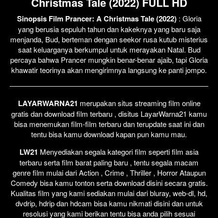
Christmas Tale (2022) FULL HD
Sinopsis Film Prancer: A Christmas Tale (2022)
: Gloria
yang berusia sepuluh tahun dan kakeknya yang baru saja
menjanda, Bud, berteman dengan seekor rusa kutub misterius
saat keluarganya berkumpul untuk merayakan Natal. Bud
percaya bahwa Prancer mungkin benar-benar ajaib, tapi Gloria
khawatir teorinya akan mengirimnya langsung ke panti jompo.
LAYARWARNA21
merupakan situs streaming film online
gratis dan download film terbaru , disitus LayarWarna21 kamu
bisa menemukan film-film terbaru dan terupdate saat ini dan
tentu bisa kamu download kapan pun kamu mau.
LW21
Menyediakan segala kategori film seperti film asia
terbaru serta film barat paling baru , tentu segala macam
genre film mulai dari Action , Crime , Thriller , Horror Ataupun
Comedy bisa kamu tonton serta download disini secara gratis.
Kualitas film yang kami sediakan mulai dari bluray, web-dl, hd,
dvdrip, hdrip dan hdcam bisa kamu nikmati disini dan untuk
resolusi yang kami berikan tentu bisa anda pilih sesuai