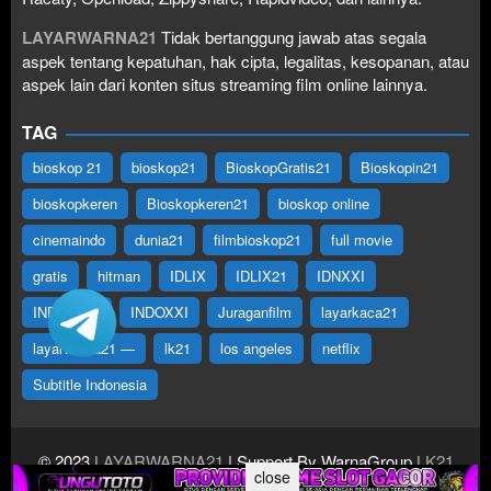
LAYARWARNA21
Tidak bertanggung jawab atas segala
aspek tentang kepatuhan, hak cipta, legalitas, kesopanan, atau
aspek lain dari konten situs streaming film online lainnya.
TAG
bioskop 21
bioskop21
BioskopGratis21
Bioskopin21
bioskopkeren
Bioskopkeren21
bioskop online
cinemaindo
dunia21
filmbioskop21
full movie
gratis
hitman
IDLIX
IDLIX21
IDNXXI
INDOFILM
INDOXXI
Juraganfilm
layarkaca21
layarwarna21 —
lk21
los angeles
netflix
Subtitle Indonesia
© 2023
LAYARWARNA21
| Support By WarnaGroup
LK21
close