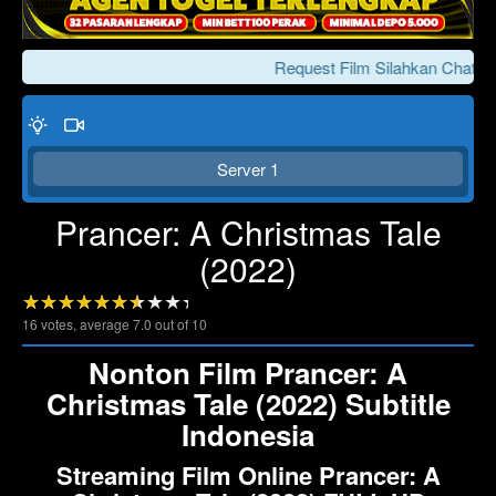
Request Film Silahkan Chat Ke
Server 1
Prancer: A Christmas Tale
(2022)
Click To Play
Lewati >>>
16
votes, average
7.0
out of 10
Nonton Film Prancer: A
Christmas Tale (2022) Subtitle
Indonesia
Streaming Film Online Prancer: A