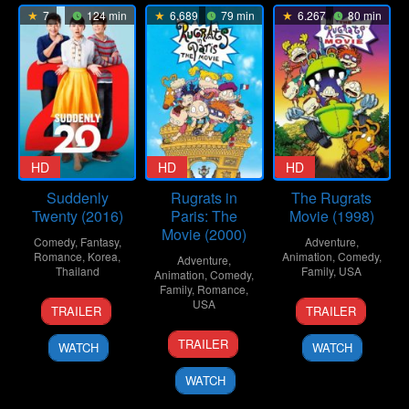
7
124 min
6.689
79 min
6.267
80 min
HD
HD
HD
Suddenly
Rugrats in
The Rugrats
Twenty (2016)
Paris: The
Movie (1998)
Movie (2000)
Comedy
,
Fantasy
,
Adventure
,
Romance
,
Korea
,
Animation
,
Comedy
,
Adventure
,
Thailand
Family
,
USA
Animation
,
Comedy
,
Family
,
Romance
,
24
Supat
20
Norton
USA
TRAILER
TRAILER
Nov
Rangsipat
Nov
Virgien
17
Stig
2016
1998
TRAILER
WATCH
WATCH
Nov
Bergqvist
2000
WATCH