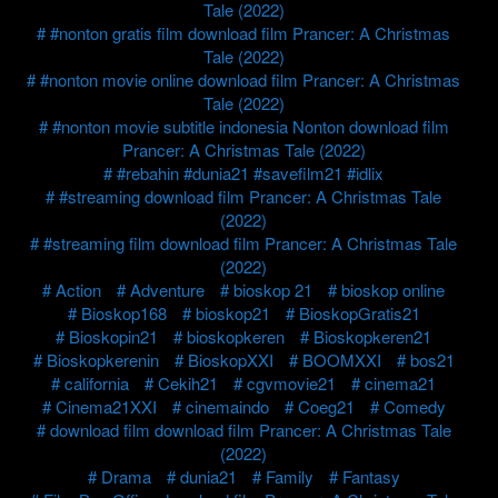
Tale (2022)
#nonton gratis film download film Prancer: A Christmas
Tale (2022)
#nonton movie online download film Prancer: A Christmas
Tale (2022)
#nonton movie subtitle indonesia Nonton download film
Prancer: A Christmas Tale (2022)
#rebahin #dunia21 #savefilm21 #idlix
#streaming download film Prancer: A Christmas Tale
(2022)
#streaming film download film Prancer: A Christmas Tale
(2022)
Action
Adventure
bioskop 21
bioskop online
Bioskop168
bioskop21
BioskopGratis21
Bioskopin21
bioskopkeren
Bioskopkeren21
Bioskopkerenin
BioskopXXI
BOOMXXI
bos21
california
Cekih21
cgvmovie21
cinema21
Cinema21XXI
cinemaindo
Coeg21
Comedy
download film download film Prancer: A Christmas Tale
(2022)
Drama
dunia21
Family
Fantasy