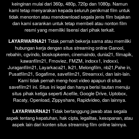
keinginan mulai dari 360p, 480p, 720p dan 1080p. Namun
kami tetap menyarakan kepada seluruh penikmat film untuk
tidak menonton atau mendownload segala jenis film bajakan
dan kami sarankan untuk tetap membeli atau nonton film
resmi yang memiliki lisensi dari pihak terkait.
LAYARWARNA21
Tidak pernah bekerja sama atau memiliki
hubungan kerja dengan situs streaming online Ganool,
rebahin, cgvindo, bioskopkeren, cinemaindo, dunia21, filmapik,
kawanfilm21, Fmoviez, FMZM, indoxx1, indoxxi,
Juraganfilm21, Layarkaca21, lk21, Melongfilm, nb21,Pahe in,
Pusatfilm21, Sogafime, savefilm21, Streamxxi, dan lain-lain.
Kami tidak pernah meng-host video apapun di situs
savefilm21 ini. Situs ini legal dan hanya berisi tautan menuju
situs pihak ketiga seperti Acefile, Google Drive, Uptobox,
Racaty, Openload, Zippyshare, Rapidvideo, dan lainnya.
LAYARWARNA21
Tidak bertanggung jawab atas segala
aspek tentang kepatuhan, hak cipta, legalitas, kesopanan, atau
aspek lain dari konten situs streaming film online lainnya.