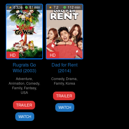
6.326
81 min
7.2
112 min
HD
HD
Rugrats Go
Dad for Rent
Wild (2003)
(2014)
Adventure
,
Comedy
,
Drama
,
Animation
,
Comedy
,
Family
,
Korea
Family
,
Fantasy
,
USA
20
Kim
TRAILER
Nov
Deok-
13
John
2014
su
TRAILER
WATCH
Jun
Eng
2003
WATCH