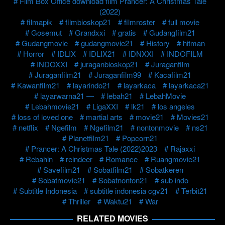
Film Box Office download film Prancer: A Christmas Tale
(2022)
filmapik
filmbioskop21
filmroster
full movie
Gosemut
Grandxxi
gratis
Gudangfilm21
Gudangmovie
gudangmovie21
History
hitman
Horror
IDLIX
IDLIX21
IDNXXI
INDOFILM
INDOXXI
juraganbioskop21
Juraganfilm
Juraganfilm21
Juraganfilm99
Kacafilm21
Kawanfilm21
layarindo21
layarkaca
layarkaca21
layarwarna21 —
lebah21
LebahMovie
Lebahmovie21
LigaXXI
lk21
los angeles
loss of loved one
martial arts
movie21
Movies21
netflix
Ngefilm
Ngefilm21
nontonmovie
ns21
Planetfilm21
Popcorn21
Prancer: A Christmas Tale (2022)2023
Rajaxxi
Rebahin
reindeer
Romance
Ruangmovie21
Savefilm21
Sobatfilm21
Sobatkeren
Sobatmovie21
Sobatnonton21
sub indo
Subtitle Indonesia
subtitle indonesia cgv21
Terbit21
Thriller
Waktu21
War
RELATED MOVIES