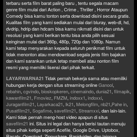
terbaru serta film barat paling baru , tentu segala macam
genre film mulai dari Action , Crime , Thriller , Horror Ataupun
Comedy bisa kamu tonton serta download disini secara gratis.
Kualitas film yang kami sediakan mulai dari bluray, web-dl, hd,
dvdrip, hdrip dan hdcam bisa kamu nikmati disini dan untuk
resolusi yang kami berikan tentu bisa anda pilih sesuai
keinginan mulai dari 360p, 480p, 720p dan 1080p. Namun
kami tetap menyarakan kepada seluruh penikmat film untuk
tidak menonton atau mendownload segala jenis film bajakan
dan kami sarankan untuk tetap membeli atau nonton film
resmi yang memiliki lisensi dari pihak terkait.
LAYARWARNA21
Tidak pernah bekerja sama atau memiliki
hubungan kerja dengan situs streaming online
Ganool
,
rebahin
,
cgvindo
,
bioskopkeren
,
cinemaindo
,
dunia21
,
filmapik
,
kawanfilm21
,
Fmoviez
,
FMZM
,
indoxx1
,
indoxxi
,
Juraganfilm21
,
Layarkaca21
,
lk21
,
Melongfilm
,
nb21
,
Pahe in
,
Pusatfilm21
,
Sogafime
,
savefilm21
,
Streamxxi
, dan lain-lain.
Kami tidak pernah meng-host video apapun di situs
savefilm21
ini. Situs ini legal dan hanya berisi tautan menuju
situs pihak ketiga seperti Acefile, Google Drive, Uptobox,
Racaty, Openload, Zippyshare, Rapidvideo, dan lainnya.