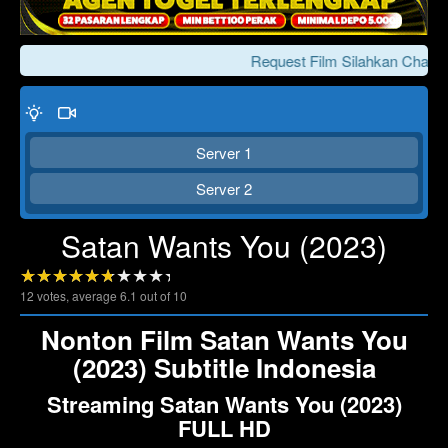
Request Film Silahkan Chat K
Server 1
Server 2
Satan Wants You (2023)
Click To Play
Lewati >>>
12
votes, average
6.1
out of 10
Nonton Film Satan Wants You
(2023) Subtitle Indonesia
Streaming Satan Wants You (2023)
FULL HD