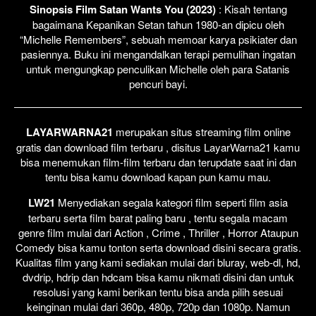
Sinopsis Film Satan Wants You (2023)
: Kisah tentang
bagaimana Kepanikan Setan tahun 1980-an dipicu oleh
“Michelle Remembers”, sebuah memoar karya psikiater dan
pasiennya. Buku ini mengandalkan terapi pemulihan ingatan
untuk mengungkap penculikan Michelle oleh para Satanis
pencuri bayi.
LAYARWARNA21
merupakan situs streaming film online
gratis dan download film terbaru , disitus LayarWarna21 kamu
bisa menemukan film-film terbaru dan terupdate saat ini dan
tentu bisa kamu download kapan pun kamu mau.
LW21
Menyediakan segala kategori film seperti film asia
terbaru serta film barat paling baru , tentu segala macam
genre film mulai dari Action , Crime , Thriller , Horror Ataupun
Comedy bisa kamu tonton serta download disini secara gratis.
Kualitas film yang kami sediakan mulai dari bluray, web-dl, hd,
dvdrip, hdrip dan hdcam bisa kamu nikmati disini dan untuk
resolusi yang kami berikan tentu bisa anda pilih sesuai
keinginan mulai dari 360p, 480p, 720p dan 1080p. Namun