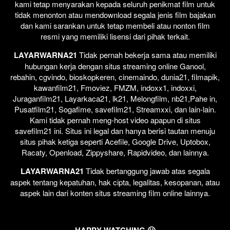
kami tetap menyarakan kepada seluruh penikmat film untuk
tidak menonton atau mendownload segala jenis film bajakan
dan kami sarankan untuk tetap membeli atau nonton film
resmi yang memiliki lisensi dari pihak terkait.
LAYARWARNA21
Tidak pernah bekerja sama atau memiliki
hubungan kerja dengan situs streaming online Ganool,
rebahin, cgvindo, bioskopkeren, cinemaindo, dunia21, filmapik,
kawanfilm21, Fmoviez, FMZM, indoxx1, indoxxi,
Juraganfilm21, Layarkaca21, lk21, Melongfilm, nb21,Pahe in,
Pusatfilm21, Sogafime, savefilm21, Streamxxi, dan lain-lain.
Kami tidak pernah meng-host video apapun di situs
savefilm21 ini. Situs ini legal dan hanya berisi tautan menuju
situs pihak ketiga seperti Acefile, Google Drive, Uptobox,
Racaty, Openload, Zippyshare, Rapidvideo, dan lainnya.
LAYARWARNA21
Tidak bertanggung jawab atas segala
aspek tentang kepatuhan, hak cipta, legalitas, kesopanan, atau
aspek lain dari konten situs streaming film online lainnya.
HAPPY WATCHING 🙂