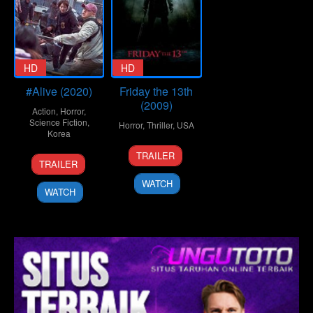
HD
HD
#Alive (2020)
Friday the 13th
(2009)
Action
,
Horror
,
Science Fiction
,
Horror
,
Thriller
,
USA
Korea
11
Marcus
TRAILER
24
Cho
Feb
Nispel
TRAILER
Jun
Il
2009
WATCH
2020
WATCH