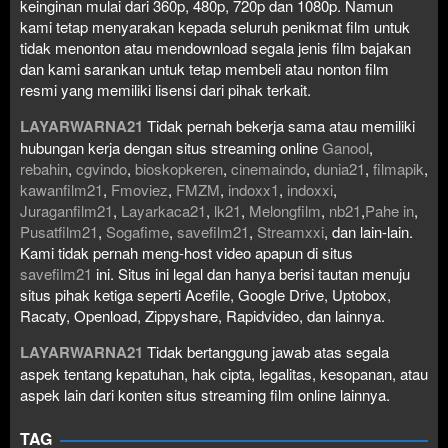
keinginan mulai dari 360p, 480p, 720p dan 1080p. Namun
kami tetap menyarakan kepada seluruh penikmat film untuk
tidak menonton atau mendownload segala jenis film bajakan
dan kami sarankan untuk tetap membeli atau nonton film
resmi yang memiliki lisensi dari pihak terkait.
LAYARWARNA21
Tidak pernah bekerja sama atau memiliki
hubungan kerja dengan situs streaming online
Ganool
,
rebahin
,
cgvindo
,
bioskopkeren
,
cinemaindo
,
dunia21
,
filmapik
,
kawanfilm21
,
Fmoviez
,
FMZM
,
indoxx1
,
indoxxi
,
Juraganfilm21
,
Layarkaca21
,
lk21
,
Melongfilm
,
nb21
,
Pahe in
,
Pusatfilm21
,
Sogafime
,
savefilm21
,
Streamxxi
, dan lain-lain.
Kami tidak pernah meng-host video apapun di situs
savefilm21
ini. Situs ini legal dan hanya berisi tautan menuju
situs pihak ketiga seperti Acefile, Google Drive, Uptobox,
Racaty, Openload, Zippyshare, Rapidvideo, dan lainnya.
LAYARWARNA21
Tidak bertanggung jawab atas segala
aspek tentang kepatuhan, hak cipta, legalitas, kesopanan, atau
aspek lain dari konten situs streaming film online lainnya.
TAG