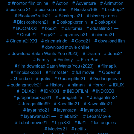
#nonton film online
Action
Adventure
Animation
bioskop 21
bioskop online
Bioskop168
bioskop21
BioskopGratis21
Bioskopin21
bioskopkeren
Bioskopkeren21
Bioskopkerenin
BioskopXXI
BOOMXXI
bos21
california
cdutafilm21 —
Cekih21
cgv21
cgvmovie21
cinema21
Cinema21XXI
cinemaindo
Coeg21
download film
download movie online
download Satan Wants You (2023)
Drama
dunia21
Family
Fantasy
Film Box
film download Satan Wants You (2023)
filmapik
filmbioskop21
filmroster
full movie
Gosemut
Grandxxi
gratis
Gudangfilm21
Gudangmovie
gudangmovie21
History
hitman
Horror
IDLIX
IDLIX21
IDNXXI
INDOFILM
INDOXXI
juraganbioskop21
Juraganfilm
Juraganfilm21
Juraganfilm99
Kacafilm21
Kawanfilm21
layarindo21
layarkaca
layarkaca21
layarwarna21 —
lebah21
LebahMovie
Lebahmovie21
LigaXXI
lk21
los angeles
Movies21
netflix