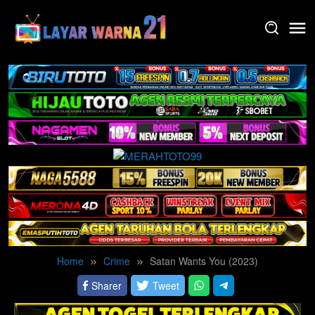
Skip
to
content
Home
Crime
Satan Wants You (2023)
Sharer
Tweet