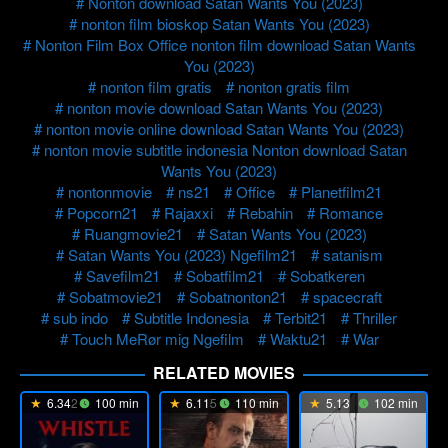
Nonton download Satan Wants You (2023)
nonton film bioskop Satan Wants You (2023)
Nonton Film Box Office nonton film download Satan Wants
You (2023)
nonton film gratis
nonton gratis film
nonton movie download Satan Wants You (2023)
nonton movie online download Satan Wants You (2023)
nonton movie subtitle indonesia Nonton download Satan
Wants You (2023)
nontonmovie
ns21
Office
Planetfilm21
Popcorn21
Rajaxxi
Rebahin
Romance
Ruangmovie21
Satan Wants You (2023)
Satan Wants You (2023) Ngefilm21
satanism
Savefilm21
Sobatfilm21
Sobatkeren
Sobatmovie21
Sobatnonton21
spacecraft
sub indo
Subtitle Indonesia
Terbit21
Thriller
Touch MeRør mig Ngefilm
Waktu21
War
RELATED MOVIES
6.342
100 min
6.115
110 min
5.13
102 min