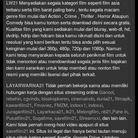
LW21
Menyediakan segala kategori film seperti film asia
terbaru serta film barat paling baru , tentu segala macam
genre film mulai dari Action , Crime , Thriller , Horror Ataupun
Comedy bisa kamu tonton serta download disini secara gratis.
Kualitas film yang kami sediakan mulai dari bluray, web-dl, hd,
dvdrip, hdrip dan hdcam bisa kamu nikmati disini dan untuk
resolusi yang kami berikan tentu bisa anda pilih sesuai
keinginan mulai dari 360p, 480p, 720p dan 1080p. Namun
kami tetap menyarakan kepada seluruh penikmat film untuk
tidak menonton atau mendownload segala jenis film bajakan
dan kami sarankan untuk tetap membeli atau nonton film
resmi yang memiliki lisensi dari pihak terkait.
LAYARWARNA21
Tidak pernah bekerja sama atau memiliki
hubungan kerja dengan situs streaming online
Ganool
,
rebahin
,
cgvindo
,
bioskopkeren
,
cinemaindo
,
dunia21
,
filmapik
,
kawanfilm21
,
Fmoviez
,
FMZM
,
indoxx1
,
indoxxi
,
Juraganfilm21
,
Layarkaca21
,
lk21
,
Melongfilm
,
nb21
,
Pahe in
,
Pusatfilm21
,
Sogafime
,
savefilm21
,
Streamxxi
, dan lain-lain.
Kami tidak pernah meng-host video apapun di situs
savefilm21
ini. Situs ini legal dan hanya berisi tautan menuju
situs pihak ketiga seperti Acefile, Google Drive, Uptobox,