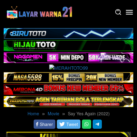
Skip
to
content
Home
Movie
Say Yes Again (2022)
Sharer
Tweet