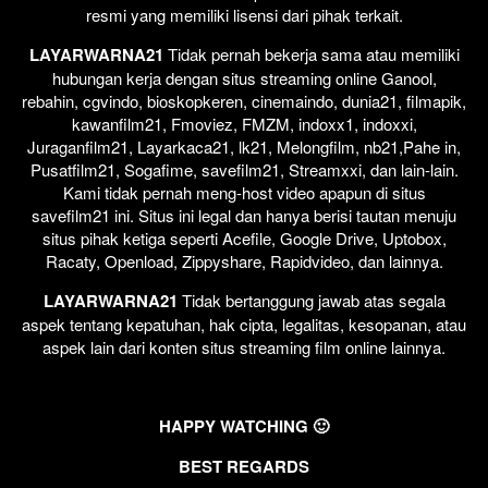
resmi yang memiliki lisensi dari pihak terkait.
LAYARWARNA21
Tidak pernah bekerja sama atau memiliki
hubungan kerja dengan situs streaming online Ganool,
rebahin, cgvindo, bioskopkeren, cinemaindo, dunia21, filmapik,
kawanfilm21, Fmoviez, FMZM, indoxx1, indoxxi,
Juraganfilm21, Layarkaca21, lk21, Melongfilm, nb21,Pahe in,
Pusatfilm21, Sogafime, savefilm21, Streamxxi, dan lain-lain.
Kami tidak pernah meng-host video apapun di situs
savefilm21 ini. Situs ini legal dan hanya berisi tautan menuju
situs pihak ketiga seperti Acefile, Google Drive, Uptobox,
Racaty, Openload, Zippyshare, Rapidvideo, dan lainnya.
LAYARWARNA21
Tidak bertanggung jawab atas segala
aspek tentang kepatuhan, hak cipta, legalitas, kesopanan, atau
aspek lain dari konten situs streaming film online lainnya.
HAPPY WATCHING 🙂
BEST REGARDS