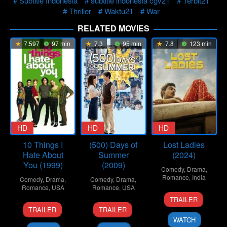
Subtitle Indonesia
subtitle indonesia cgv21
Terbit21
Thriller
Waktu21
War
RELATED MOVIES
7.597
97 min
7.3
95 min
7.8
123 min
HD
HD
HD
10 Things I
(500) Days of
Lost Ladies
Hate About
Summer
(2024)
You (1999)
(2009)
Comedy
,
Drama
,
Romance
,
India
Comedy
,
Drama
,
Comedy
,
Drama
,
Romance
,
USA
Romance
,
USA
1
Kiran
TRAILER
30
Gil
17
Marc
Mar
Rao
TRAILER
TRAILER
Mar
Junger
Jul
Webb
2024
WATCH
1999
2009