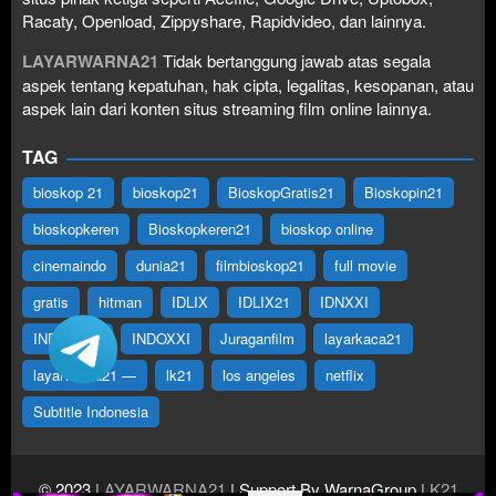
Racaty, Openload, Zippyshare, Rapidvideo, dan lainnya.
LAYARWARNA21
Tidak bertanggung jawab atas segala
aspek tentang kepatuhan, hak cipta, legalitas, kesopanan, atau
aspek lain dari konten situs streaming film online lainnya.
TAG
bioskop 21
bioskop21
BioskopGratis21
Bioskopin21
bioskopkeren
Bioskopkeren21
bioskop online
cinemaindo
dunia21
filmbioskop21
full movie
gratis
hitman
IDLIX
IDLIX21
IDNXXI
INDOFILM
INDOXXI
Juraganfilm
layarkaca21
layarwarna21 —
lk21
los angeles
netflix
Subtitle Indonesia
© 2023
LAYARWARNA21
| Support By WarnaGroup
LK21