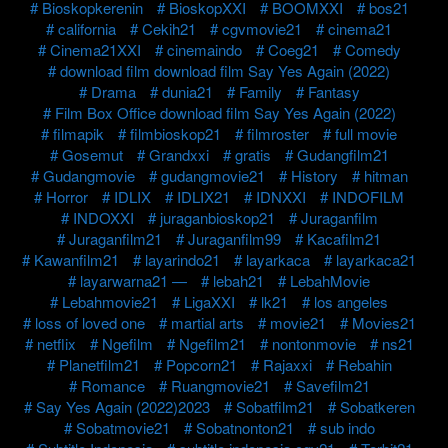
Bioskopkerenin
BioskopXXI
BOOMXXI
bos21
california
Cekih21
cgvmovie21
cinema21
Cinema21XXI
cinemaindo
Coeg21
Comedy
download film download film Say Yes Again (2022)
Drama
dunia21
Family
Fantasy
Film Box Office download film Say Yes Again (2022)
filmapik
filmbioskop21
filmroster
full movie
Gosemut
Grandxxi
gratis
Gudangfilm21
Gudangmovie
gudangmovie21
History
hitman
Horror
IDLIX
IDLIX21
IDNXXI
INDOFILM
INDOXXI
juraganbioskop21
Juraganfilm
Juraganfilm21
Juraganfilm99
Kacafilm21
Kawanfilm21
layarindo21
layarkaca
layarkaca21
layarwarna21 —
lebah21
LebahMovie
Lebahmovie21
LigaXXI
lk21
los angeles
loss of loved one
martial arts
movie21
Movies21
netflix
Ngefilm
Ngefilm21
nontonmovie
ns21
Planetfilm21
Popcorn21
Rajaxxi
Rebahin
Romance
Ruangmovie21
Savefilm21
Say Yes Again (2022)2023
Sobatfilm21
Sobatkeren
Sobatmovie21
Sobatnonton21
sub indo