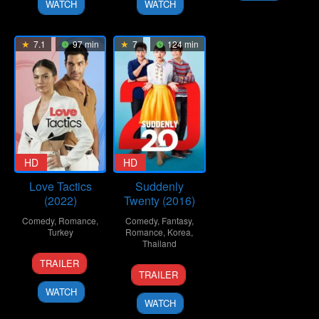
WATCH
WATCH
7.1
97 min
7
124 min
HD
HD
Love Tactics
Suddenly
(2022)
Twenty (2016)
Comedy
,
Romance
,
Comedy
,
Fantasy
,
Turkey
Romance
,
Korea
,
Thailand
11
Emre
TRAILER
24
Supat
Feb
Kabakuşak
TRAILER
Nov
Rangsipat
2022
WATCH
2016
WATCH