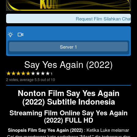
Request Film Silahkan Chat Ke
Server 1
Say Yes Again (2022)
2
votes, average
5.5
out of 10
Click To Play
Lewati >>>
Nonton Film Say Yes Again
(2022) Subtitle Indonesia
Streaming Film Online Say Yes Again
(2022) FULL HD
Sinopsis Film Say Yes Again (2022)
: Ketika Luke melamar
Cai dan mendengar kata sederhana “Maaf,” dia terbangun dan