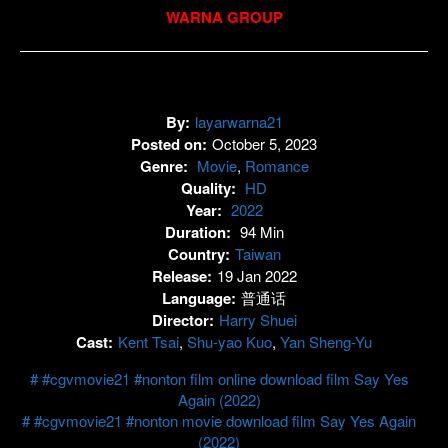
WARNA GROUP
By:
layarwarna21
Posted on:
October 5, 2023
Genre:
Movie
,
Romance
Quality:
HD
Year:
2022
Duration:
94 Min
Country:
Taiwan
Release:
19 Jan 2022
Language:
普通话
Director:
Harry Shuei
Cast:
Kent Tsai
,
Shu-yao Kuo
,
Yan Sheng-Yu
#cgvmovie21 #nonton film online download film Say Yes
Again (2022)
#cgvmovie21 #nonton movie download film Say Yes Again
(2022)