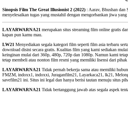
Sinopsis Film The Great Illusionist 2 (2022)
: Aarav, Bhushan dan 
menyelesaikan tugas yang mustahil dengan mengorbankan jiwa yang t
LAYARWARNA21
merupakan situs streaming film online gratis d
kapan pun kamu mau.
LW21
Menyediakan segala kategori film seperti film asia terbaru sert
download disini secara gratis. Kualitas film yang kami sediakan mulai
keinginan mulai dari 360p, 480p, 720p dan 1080p. Namun kami tetap
tetap membeli atau nonton film resmi yang memiliki lisensi dari pihak 
LAYARWARNA21
Tidak pernah bekerja sama atau memiliki hubung
FMZM, indoxx1, indoxxi, Juraganfilm21, Layarkaca21, lk21, Melongfi
savefilm21 ini. Situs ini legal dan hanya berisi tautan menuju situs 
LAYARWARNA21
Tidak bertanggung jawab atas segala aspek tentan