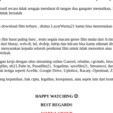
Sunil secara tidak sengaja mendarat di tangan dua gangster mematika
idak bersalah.
an download film terbaru , disitus LayarWarna21 kamu bisa menemukan f
a film barat paling baru , tentu segala macam genre film mulai dari Act
 dari bluray, web-dl, hd, dvdrip, hdrip dan hdcam bisa kamu nikmati dis
 menyarakan kepada seluruh penikmat film untuk tidak menonton atau 
terkait.
an kerja dengan situs streaming online Ganool, rebahin, cgvindo, bio
lm, nb21,Pahe in, Pusatfilm21, Sogafime, savefilm21, Streamxxi, dan 
pihak ketiga seperti Acefile, Google Drive, Uptobox, Racaty, Openload, 
g kepatuhan, hak cipta, legalitas, kesopanan, atau aspek lain dari kont
HAPPY WATCHING 🙂
BEST REGARDS