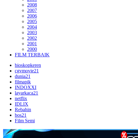
2008
2007
2006
2005
2004
2003
2002
2001
2000
FILM TERBAIK
bioskopkeren
cgvmovie21
dunia21
filmapik
INDOXXI
layarkaca21
netflix
IDLIX
Rebahin
bos21
Film Semi