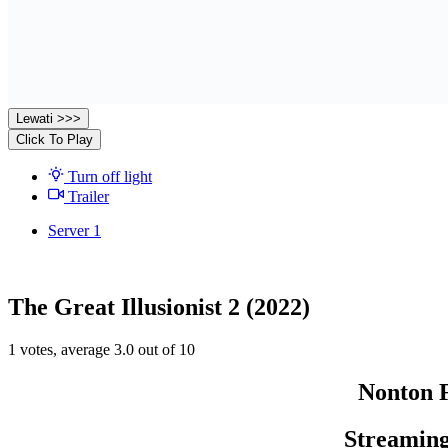
Lewati >>>
Click To Play
Turn off light
Trailer
Server 1
The Great Illusionist 2 (2022)
1
votes, average
3.0
out of 10
Nonton F
Streaming