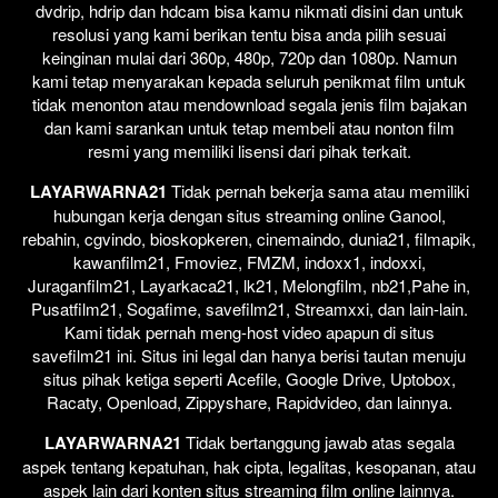
dvdrip, hdrip dan hdcam bisa kamu nikmati disini dan untuk
resolusi yang kami berikan tentu bisa anda pilih sesuai
keinginan mulai dari 360p, 480p, 720p dan 1080p. Namun
kami tetap menyarakan kepada seluruh penikmat film untuk
tidak menonton atau mendownload segala jenis film bajakan
dan kami sarankan untuk tetap membeli atau nonton film
resmi yang memiliki lisensi dari pihak terkait.
LAYARWARNA21
Tidak pernah bekerja sama atau memiliki
hubungan kerja dengan situs streaming online Ganool,
rebahin, cgvindo, bioskopkeren, cinemaindo, dunia21, filmapik,
kawanfilm21, Fmoviez, FMZM, indoxx1, indoxxi,
Juraganfilm21, Layarkaca21, lk21, Melongfilm, nb21,Pahe in,
Pusatfilm21, Sogafime, savefilm21, Streamxxi, dan lain-lain.
Kami tidak pernah meng-host video apapun di situs
savefilm21 ini. Situs ini legal dan hanya berisi tautan menuju
situs pihak ketiga seperti Acefile, Google Drive, Uptobox,
Racaty, Openload, Zippyshare, Rapidvideo, dan lainnya.
LAYARWARNA21
Tidak bertanggung jawab atas segala
aspek tentang kepatuhan, hak cipta, legalitas, kesopanan, atau
aspek lain dari konten situs streaming film online lainnya.