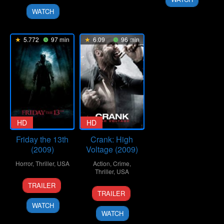
2024
WATCH
5.772
97 min
6.09
96 min
HD
HD
Friday the 13th
Crank: High
(2009)
Voltage (2009)
Horror
,
Thriller
,
USA
Action
,
Crime
,
Thriller
,
USA
11
Marcus
TRAILER
16
Mark
Feb
Nispel
TRAILER
Apr
Neveldine
2009
WATCH
2009
WATCH