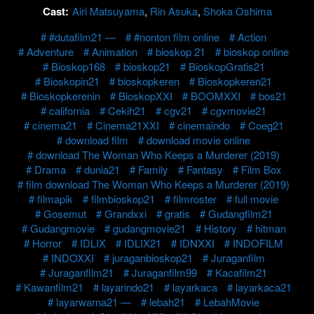
Cast:
Airi Matsuyama
,
Rin Asuka
,
Shoka Oshima
#dutafilm21 —
#nonton film online
Action
Adventure
Animation
bioskop 21
bioskop online
Bioskop168
bioskop21
BioskopGratis21
Bioskopin21
bioskopkeren
Bioskopkeren21
Bioskopkerenin
BioskopXXI
BOOMXXI
bos21
california
Cekih21
cgv21
cgvmovie21
cinema21
Cinema21XXI
cinemaindo
Coeg21
download film
download movie online
download The Woman Who Keeps a Murderer (2019)
Drama
dunia21
Family
Fantasy
Film Box
film download The Woman Who Keeps a Murderer (2019)
filmapik
filmbioskop21
filmroster
full movie
Gosemut
Grandxxi
gratis
Gudangfilm21
Gudangmovie
gudangmovie21
History
hitman
Horror
IDLIX
IDLIX21
IDNXXI
INDOFILM
INDOXXI
juraganbioskop21
Juraganfilm
Juraganfilm21
Juraganfilm99
Kacafilm21
Kawanfilm21
layarindo21
layarkaca
layarkaca21
layarwarna21 —
lebah21
LebahMovie