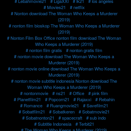
Lebahmovie21
LigaXXI
lk21
los angeles
Movies21
netflix
Nonton download The Woman Who Keeps a Murderer
(2019)
nonton film bioskop The Woman Who Keeps a Murderer
(2019)
Nonton Film Box Office nonton film download The Woman
Who Keeps a Murderer (2019)
nonton film gratis
nonton gratis film
nonton movie download The Woman Who Keeps a
Murderer (2019)
nonton movie online download The Woman Who Keeps a
Murderer (2019)
nonton movie subtitle indonesia Nonton download The
Woman Who Keeps a Murderer (2019)
nontonmovie
ns21
Office
pink film
Planetfilm21
Popcorn21
Rajaxxi
Rebahin
Romance
Ruangmovie21
Savefilm21
Sobatfilm21
Sobatkeren
Sobatmovie21
Sobatnonton21
spacecraft
sub indo
Subtitle Indonesia
Terbit21
The Woman Who Keeps a Murderer (2019)