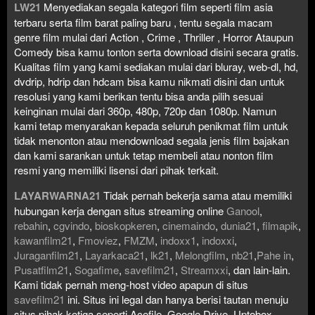
LW21
Menyediakan segala kategori film seperti film asia
terbaru serta film barat paling baru , tentu segala macam
genre film mulai dari Action , Crime , Thriller , Horror Ataupun
Comedy bisa kamu tonton serta download disini secara gratis.
Kualitas film yang kami sediakan mulai dari bluray, web-dl, hd,
dvdrip, hdrip dan hdcam bisa kamu nikmati disini dan untuk
resolusi yang kami berikan tentu bisa anda pilih sesuai
keinginan mulai dari 360p, 480p, 720p dan 1080p. Namun
kami tetap menyarakan kepada seluruh penikmat film untuk
tidak menonton atau mendownload segala jenis film bajakan
dan kami sarankan untuk tetap membeli atau nonton film
resmi yang memiliki lisensi dari pihak terkait.
LAYARWARNA21
Tidak pernah bekerja sama atau memiliki
hubungan kerja dengan situs streaming online
Ganool
,
rebahin
,
cgvindo
,
bioskopkeren
,
cinemaindo
,
dunia21
,
filmapik
,
kawanfilm21
,
Fmoviez
,
FMZM
,
indoxx1
,
indoxxi
,
Juraganfilm21
,
Layarkaca21
,
lk21
,
Melongfilm
,
nb21
,
Pahe in
,
Pusatfilm21
,
Sogafime
,
savefilm21
,
Streamxxi
, dan lain-lain.
Kami tidak pernah meng-host video apapun di situs
savefilm21
ini. Situs ini legal dan hanya berisi tautan menuju
situs pihak ketiga seperti Acefile, Google Drive, Uptobox,