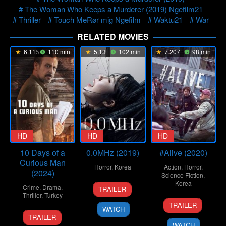
The Woman Who Keeps a Murderer (2019) Ngefilm21
Thriller
Touch MeRør mig Ngefilm
Waktu21
War
RELATED MOVIES
6.115
110 min
5.13
102 min
7.207
98 min
HD
HD
HD
10 Days of a
0.0MHz (2019)
#Alive (2020)
Curious Man
Horror
,
Korea
Action
,
Horror
,
(2024)
Science Fiction
,
29
Yoo
Korea
Crime
,
Drama
,
TRAILER
May
Sun-
Thriller
,
Turkey
24
Cho
2019
dong
TRAILER
WATCH
Jun
Il
6
Uluç
TRAILER
2020
Nov
Bayraktar
WATCH