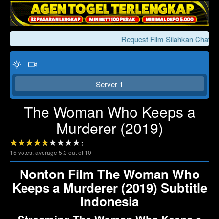
Request Film Silahkan Chat Ke
Server 1
The Woman Who Keeps a
Murderer (2019)
Click To Play
Lewati >>>
15
votes, average
5.3
out of 10
Nonton Film The Woman Who
Keeps a Murderer (2019) Subtitle
Indonesia
Streaming The Woman Who Keeps a