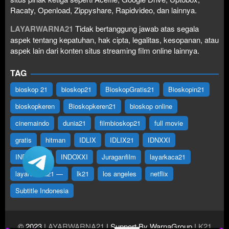
Racaty, Openload, Zippyshare, Rapidvideo, dan lainnya.
LAYARWARNA21
Tidak bertanggung jawab atas segala
aspek tentang kepatuhan, hak cipta, legalitas, kesopanan, atau
aspek lain dari konten situs streaming film online lainnya.
TAG
bioskop 21
bioskop21
BioskopGratis21
Bioskopin21
bioskopkeren
Bioskopkeren21
bioskop online
cinemaindo
dunia21
filmbioskop21
full movie
gratis
hitman
IDLIX
IDLIX21
IDNXXI
INDOFILM
INDOXXI
Juraganfilm
layarkaca21
layarwarna21 —
lk21
los angeles
netflix
Subtitle Indonesia
© 2023
LAYARWARNA21
| Support By WarnaGroup
LK21