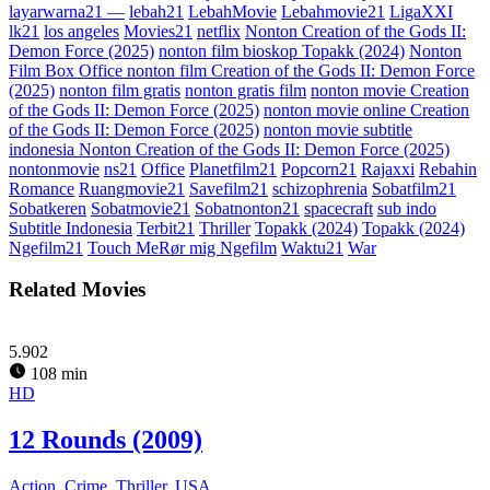
layarwarna21 —
lebah21
LebahMovie
Lebahmovie21
LigaXXI
lk21
los angeles
Movies21
netflix
Nonton Creation of the Gods II:
Demon Force (2025)
nonton film bioskop Topakk (2024)
Nonton
Film Box Office nonton film Creation of the Gods II: Demon Force
(2025)
nonton film gratis
nonton gratis film
nonton movie Creation
of the Gods II: Demon Force (2025)
nonton movie online Creation
of the Gods II: Demon Force (2025)
nonton movie subtitle
indonesia Nonton Creation of the Gods II: Demon Force (2025)
nontonmovie
ns21
Office
Planetfilm21
Popcorn21
Rajaxxi
Rebahin
Romance
Ruangmovie21
Savefilm21
schizophrenia
Sobatfilm21
Sobatkeren
Sobatmovie21
Sobatnonton21
spacecraft
sub indo
Subtitle Indonesia
Terbit21
Thriller
Topakk (2024)
Topakk (2024)
Ngefilm21
Touch MeRør mig Ngefilm
Waktu21
War
Related Movies
5.902
108 min
HD
12 Rounds (2009)
Action
,
Crime
,
Thriller
,
USA