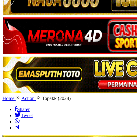
Home
Action
Topakk (2024)
Sharer
Tweet