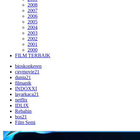
2008
2007
2006
2005
2004
2003
2002
2001
2000
FILM TERBAIK
bioskopkeren
cgvmovie21
dunia21
filmapik
INDOXXI
layarkaca21
netflix
IDLIX
Rebahin
bos21
Film Semi