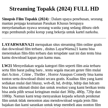
Streaming Topakk (2024) FULL HD
Sinopsis Film Topakk (2024)
: Dalam upaya penebusan, seorang
mantan penjaga keamanan Pasukan Khusus berupaya
menyelamatkan nyawa seorang wanita yang sedang diburu oleh
regu pembunuh polisi korup yang bekerja untuk kartel narkoba.
LAYARWARNA21
merupakan situs streaming film online gratis
dan download film terbaru , disitus LayarWarna21 kamu bisa
menemukan film-film terbaru dan terupdate saat ini dan tentu bisa
kamu download kapan pun kamu mau.
LW21
Menyediakan segala kategori film seperti film asia terbaru
serta film barat paling baru , tentu segala macam genre film mulai
dari Action , Crime , Thriller , Horror Ataupun Comedy bisa kamu
tonton serta download disini secara gratis. Kualitas film yang kami
sediakan mulai dari bluray, web-dl, hd, dvdrip, hdrip dan hdcam
bisa kamu nikmati disini dan untuk resolusi yang kami berikan tentu
bisa anda pilih sesuai keinginan mulai dari 360p, 480p, 720p dan
1080p. Namun kami tetap menyarakan kepada seluruh penikmat
film untuk tidak menonton atau mendownload segala jenis film
bajakan dan kami sarankan untuk tetap membeli atau nonton film