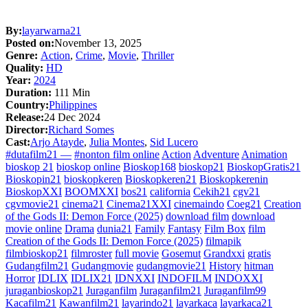
By:
layarwarna21
Posted on:
November 13, 2025
Genre:
Action
,
Crime
,
Movie
,
Thriller
Quality:
HD
Year:
2024
Duration:
111 Min
Country:
Philippines
Release:
24 Dec 2024
Director:
Richard Somes
Cast:
Arjo Atayde
,
Julia Montes
,
Sid Lucero
#dutafilm21 —
#nonton film online
Action
Adventure
Animation
bioskop 21
bioskop online
Bioskop168
bioskop21
BioskopGratis21
Bioskopin21
bioskopkeren
Bioskopkeren21
Bioskopkerenin
BioskopXXI
BOOMXXI
bos21
california
Cekih21
cgv21
cgvmovie21
cinema21
Cinema21XXI
cinemaindo
Coeg21
Creation
of the Gods II: Demon Force (2025)
download film
download
movie online
Drama
dunia21
Family
Fantasy
Film Box
film
Creation of the Gods II: Demon Force (2025)
filmapik
filmbioskop21
filmroster
full movie
Gosemut
Grandxxi
gratis
Gudangfilm21
Gudangmovie
gudangmovie21
History
hitman
Horror
IDLIX
IDLIX21
IDNXXI
INDOFILM
INDOXXI
juraganbioskop21
Juraganfilm
Juraganfilm21
Juraganfilm99
Kacafilm21
Kawanfilm21
layarindo21
layarkaca
layarkaca21