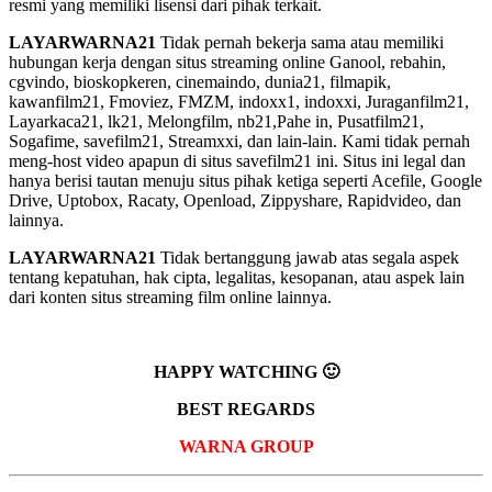
resmi yang memiliki lisensi dari pihak terkait.
LAYARWARNA21
Tidak pernah bekerja sama atau memiliki
hubungan kerja dengan situs streaming online Ganool, rebahin,
cgvindo, bioskopkeren, cinemaindo, dunia21, filmapik,
kawanfilm21, Fmoviez, FMZM, indoxx1, indoxxi, Juraganfilm21,
Layarkaca21, lk21, Melongfilm, nb21,Pahe in, Pusatfilm21,
Sogafime, savefilm21, Streamxxi, dan lain-lain. Kami tidak pernah
meng-host video apapun di situs savefilm21 ini. Situs ini legal dan
hanya berisi tautan menuju situs pihak ketiga seperti Acefile, Google
Drive, Uptobox, Racaty, Openload, Zippyshare, Rapidvideo, dan
lainnya.
LAYARWARNA21
Tidak bertanggung jawab atas segala aspek
tentang kepatuhan, hak cipta, legalitas, kesopanan, atau aspek lain
dari konten situs streaming film online lainnya.
HAPPY WATCHING 🙂
BEST REGARDS
WARNA GROUP