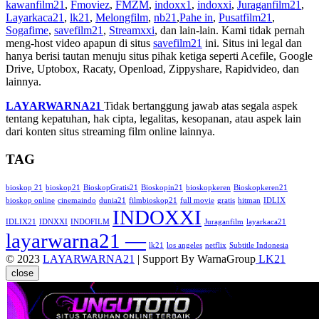
kawanfilm21
,
Fmoviez
,
FMZM
,
indoxx1
,
indoxxi
,
Juraganfilm21
,
Layarkaca21
,
lk21
,
Melongfilm
,
nb21
,
Pahe in
,
Pusatfilm21
,
Sogafime
,
savefilm21
,
Streamxxi
, dan lain-lain. Kami tidak pernah
meng-host video apapun di situs
savefilm21
ini. Situs ini legal dan
hanya berisi tautan menuju situs pihak ketiga seperti Acefile, Google
Drive, Uptobox, Racaty, Openload, Zippyshare, Rapidvideo, dan
lainnya.
LAYARWARNA21
Tidak bertanggung jawab atas segala aspek
tentang kepatuhan, hak cipta, legalitas, kesopanan, atau aspek lain
dari konten situs streaming film online lainnya.
TAG
bioskop 21
bioskop21
BioskopGratis21
Bioskopin21
bioskopkeren
Bioskopkeren21
bioskop online
cinemaindo
dunia21
filmbioskop21
full movie
gratis
hitman
IDLIX
INDOXXI
IDLIX21
IDNXXI
INDOFILM
Juraganfilm
layarkaca21
layarwarna21 —
lk21
los angeles
netflix
Subtitle Indonesia
© 2023
LAYARWARNA21
| Support By WarnaGroup
LK21
close