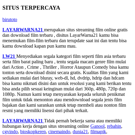
SITUS TERPERCAYA
birutoto
LAYARWARNA21
merupakan situs streaming film online gratis
dan download film terbaru , disitus LayarWarna21 kamu bisa
menemukan film-film terbaru dan terupdate saat ini dan tentu bisa
kamu download kapan pun kamu mau.
LW21
Menyediakan segala kategori film seperti film asia terbaru
serta film barat paling baru , tentu segala macam genre film mulai
dari Action , Crime , Thriller , Horror Ataupun Comedy bisa kamu
tonton serta download disini secara gratis. Kualitas film yang kami
sediakan mulai dari bluray, web-dl, hd, dvdrip, hdrip dan hdcam
bisa kamu nikmati disini dan untuk resolusi yang kami berikan tentu
bisa anda pilih sesuai keinginan mulai dari 360p, 480p, 720p dan
1080p. Namun kami tetap menyarakan kepada seluruh penikmat
film untuk tidak menonton atau mendownload segala jenis film
bajakan dan kami sarankan untuk tetap membeli atau nonton film
resmi yang memiliki lisensi dari pihak terkait.
LAYARWARNA21
Tidak pernah bekerja sama atau memiliki
hubungan kerja dengan situs streaming online
Ganool
,
rebahin
,
cgvindo
,
bioskopkeren
,
cinemaindo
,
dunia21
,
filmapik
,