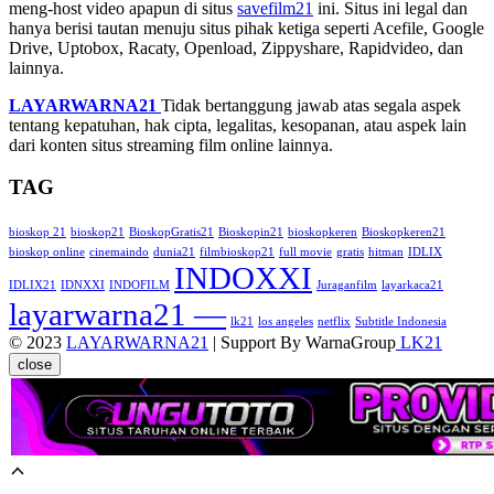
meng-host video apapun di situs
savefilm21
ini. Situs ini legal dan
hanya berisi tautan menuju situs pihak ketiga seperti Acefile, Google
Drive, Uptobox, Racaty, Openload, Zippyshare, Rapidvideo, dan
lainnya.
LAYARWARNA21
Tidak bertanggung jawab atas segala aspek
tentang kepatuhan, hak cipta, legalitas, kesopanan, atau aspek lain
dari konten situs streaming film online lainnya.
TAG
bioskop 21
bioskop21
BioskopGratis21
Bioskopin21
bioskopkeren
Bioskopkeren21
bioskop online
cinemaindo
dunia21
filmbioskop21
full movie
gratis
hitman
IDLIX
INDOXXI
IDLIX21
IDNXXI
INDOFILM
Juraganfilm
layarkaca21
layarwarna21 —
lk21
los angeles
netflix
Subtitle Indonesia
© 2023
LAYARWARNA21
| Support By WarnaGroup
LK21
close