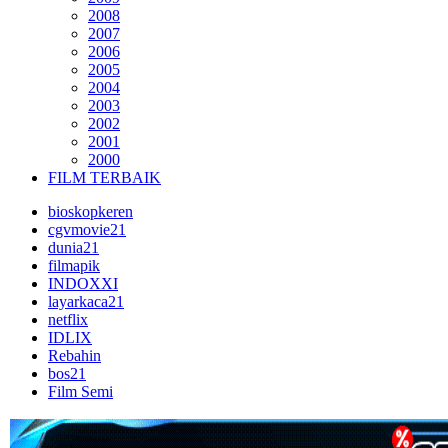
2008
2007
2006
2005
2004
2003
2002
2001
2000
FILM TERBAIK
bioskopkeren
cgvmovie21
dunia21
filmapik
INDOXXI
layarkaca21
netflix
IDLIX
Rebahin
bos21
Film Semi