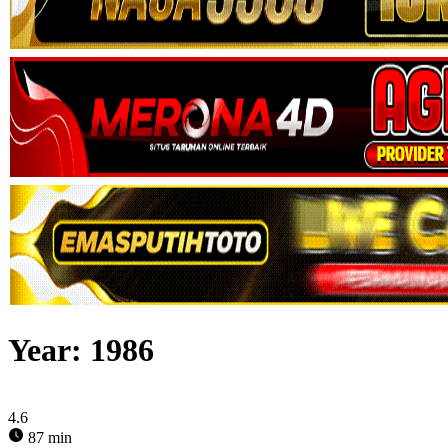
Year:
1986
4.6
87 min