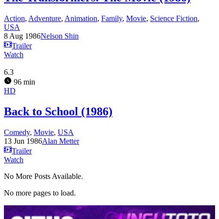
Action
,
Adventure
,
Animation
,
Family
,
Movie
,
Science Fiction
,
USA
8 Aug 1986
Nelson Shin
Trailer
Watch
6.3
96 min
HD
Back to School (1986)
Comedy
,
Movie
,
USA
13 Jun 1986
Alan Metter
Trailer
Watch
No More Posts Available.
No more pages to load.