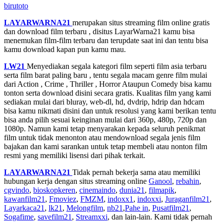
birutoto
LAYARWARNA21
merupakan situs streaming film online gratis
dan download film terbaru , disitus LayarWarna21 kamu bisa
menemukan film-film terbaru dan terupdate saat ini dan tentu bisa
kamu download kapan pun kamu mau.
LW21
Menyediakan segala kategori film seperti film asia terbaru
serta film barat paling baru , tentu segala macam genre film mulai
dari Action , Crime , Thriller , Horror Ataupun Comedy bisa kamu
tonton serta download disini secara gratis. Kualitas film yang kami
sediakan mulai dari bluray, web-dl, hd, dvdrip, hdrip dan hdcam
bisa kamu nikmati disini dan untuk resolusi yang kami berikan tentu
bisa anda pilih sesuai keinginan mulai dari 360p, 480p, 720p dan
1080p. Namun kami tetap menyarakan kepada seluruh penikmat
film untuk tidak menonton atau mendownload segala jenis film
bajakan dan kami sarankan untuk tetap membeli atau nonton film
resmi yang memiliki lisensi dari pihak terkait.
LAYARWARNA21
Tidak pernah bekerja sama atau memiliki
hubungan kerja dengan situs streaming online
Ganool
,
rebahin
,
cgvindo
,
bioskopkeren
,
cinemaindo
,
dunia21
,
filmapik
,
kawanfilm21
,
Fmoviez
,
FMZM
,
indoxx1
,
indoxxi
,
Juraganfilm21
,
Layarkaca21
,
lk21
,
Melongfilm
,
nb21
,
Pahe in
,
Pusatfilm21
,
Sogafime
,
savefilm21
,
Streamxxi
, dan lain-lain. Kami tidak pernah