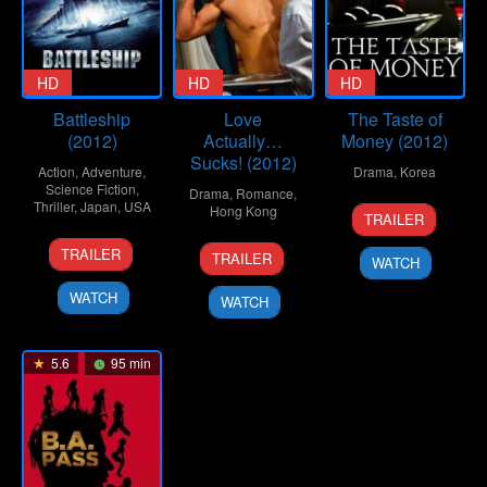
HD
HD
HD
Battleship
Love
The Taste of
(2012)
Actually…
Money (2012)
Sucks! (2012)
Action
,
Adventure
,
Drama
,
Korea
Science Fiction
,
Drama
,
Romance
,
Thriller
,
Japan
,
USA
17
Im
Hong Kong
TRAILER
May
Sang-
11
Peter
29
Larry
2012
soo
TRAILER
TRAILER
WATCH
Apr
Berg
Mar
Lee
2012
2012
WATCH
WATCH
5.6
95 min