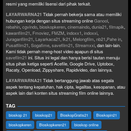
resmi yang memiliki lisensi dari pihak terkait.
LAYARWARNA21
Tidak pernah bekerja sama atau memiliki
hubungan kerja dengan situs streaming online
Ganool
,
rebahin
,
cgvindo
,
bioskopkeren
,
cinemaindo
,
dunia21
,
filmapik
,
kawanfilm21
,
Fmoviez
,
FMZM
,
indoxx1
,
indoxxi
,
Juraganfilm21
,
Layarkaca21
,
lk21
,
Melongfilm
,
nb21
,
Pahe in
,
Pusatfilm21
,
Sogafime
,
savefilm21
,
Streamxxi
, dan lain-lain.
Kami tidak pernah meng-host video apapun di situs
savefilm21
ini. Situs ini legal dan hanya berisi tautan menuju
situs pihak ketiga seperti Acefile, Google Drive, Uptobox,
Racaty, Openload, Zippyshare, Rapidvideo, dan lainnya.
LAYARWARNA21
Tidak bertanggung jawab atas segala
aspek tentang kepatuhan, hak cipta, legalitas, kesopanan, atau
aspek lain dari konten situs streaming film online lainnya.
TAG
bioskop 21
bioskop21
BioskopGratis21
Bioskopin21
bioskopkeren
Bioskopkeren21
bioskop online