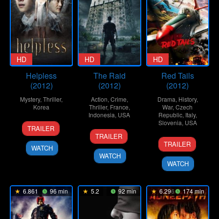
HD
HD
HD
Helpless
The Raid
Red Tails
(2012)
(2012)
(2012)
Mystery
,
Thriller
,
Action
,
Crime
,
Drama
,
History
,
Korea
Thriller
,
France
,
War
,
Czech
Indonesia
,
USA
Republic
,
Italy
,
8
Byun
Slovenia
,
USA
TRAILER
22
Gareth
Mar
Young-
TRAILER
19
Anthony
Mar
Evans
2012
joo
TRAILER
WATCH
Jan
Hemingway
2012
WATCH
2012
WATCH
6.861
96 min
5.2
92 min
6.296
174 min