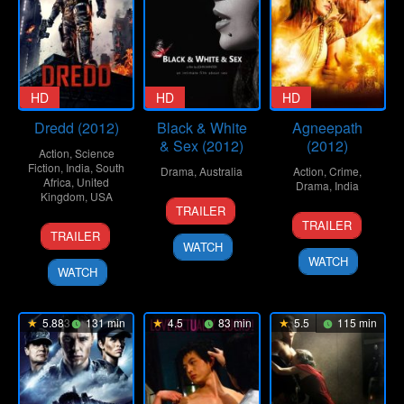
HD
HD
HD
Dredd (2012)
Black & White
Agneepath
& Sex (2012)
(2012)
Action
,
Science
Fiction
,
India
,
South
Drama
,
Australia
Action
,
Crime
,
Africa
,
United
Drama
,
India
Kingdom
,
USA
27
John
TRAILER
25
Karan
Jan
Winter
TRAILER
7
Vinca
Jan
Malhotra
TRAILER
2012
Sep
Cox
WATCH
2012
WATCH
2012
WATCH
5.883
131 min
4.5
83 min
5.5
115 min