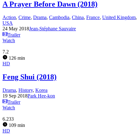
A Prayer Before Dawn (2018)
Action
,
Crime
,
Drama
,
Cambodia
,
China
,
France
,
United Kingdom
,
USA
24 May 2018
Jean-Stéphane Sauvaire
Trailer
Watch
7.2
126 min
HD
Feng Shui (2018)
Drama
,
History
,
Korea
19 Sep 2018
Park Hee-kon
Trailer
Watch
6.233
109 min
HD