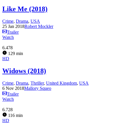
Like Me (2018)
Crime
,
Drama
,
USA
25 Jan 2018
Robert Mockler
Trailer
Watch
6.478
129 min
HD
Widows (2018)
Crime
,
Drama
,
Thriller
,
United Kingdom
,
USA
6 Nov 2018
Mallory Squeo
Trailer
Watch
6.728
116 min
HD