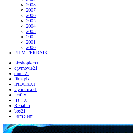
2008
2007
2006
2005
2004
2003
2002
2001
2000
FILM TERBAIK
bioskopkeren
cgvmovie21
dunia21
filmapik
INDOXXI
layarkaca21
netflix
IDLIX
Rebahin
bos21
Film Semi