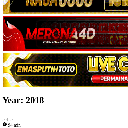
Year:
2018
5.415
94 min