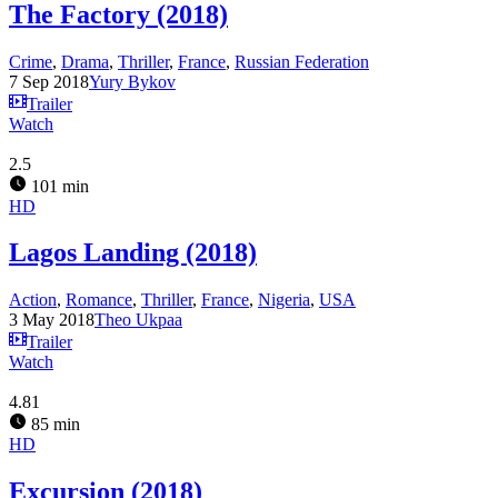
The Factory (2018)
Crime
,
Drama
,
Thriller
,
France
,
Russian Federation
7 Sep 2018
Yury Bykov
Trailer
Watch
2.5
101 min
HD
Lagos Landing (2018)
Action
,
Romance
,
Thriller
,
France
,
Nigeria
,
USA
3 May 2018
Theo Ukpaa
Trailer
Watch
4.81
85 min
HD
Excursion (2018)