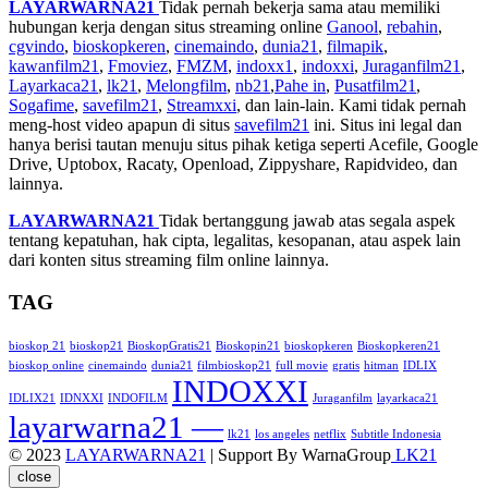
LAYARWARNA21
Tidak pernah bekerja sama atau memiliki
hubungan kerja dengan situs streaming online
Ganool
,
rebahin
,
cgvindo
,
bioskopkeren
,
cinemaindo
,
dunia21
,
filmapik
,
kawanfilm21
,
Fmoviez
,
FMZM
,
indoxx1
,
indoxxi
,
Juraganfilm21
,
Layarkaca21
,
lk21
,
Melongfilm
,
nb21
,
Pahe in
,
Pusatfilm21
,
Sogafime
,
savefilm21
,
Streamxxi
, dan lain-lain. Kami tidak pernah
meng-host video apapun di situs
savefilm21
ini. Situs ini legal dan
hanya berisi tautan menuju situs pihak ketiga seperti Acefile, Google
Drive, Uptobox, Racaty, Openload, Zippyshare, Rapidvideo, dan
lainnya.
LAYARWARNA21
Tidak bertanggung jawab atas segala aspek
tentang kepatuhan, hak cipta, legalitas, kesopanan, atau aspek lain
dari konten situs streaming film online lainnya.
TAG
bioskop 21
bioskop21
BioskopGratis21
Bioskopin21
bioskopkeren
Bioskopkeren21
bioskop online
cinemaindo
dunia21
filmbioskop21
full movie
gratis
hitman
IDLIX
INDOXXI
IDLIX21
IDNXXI
INDOFILM
Juraganfilm
layarkaca21
layarwarna21 —
lk21
los angeles
netflix
Subtitle Indonesia
© 2023
LAYARWARNA21
| Support By WarnaGroup
LK21
close