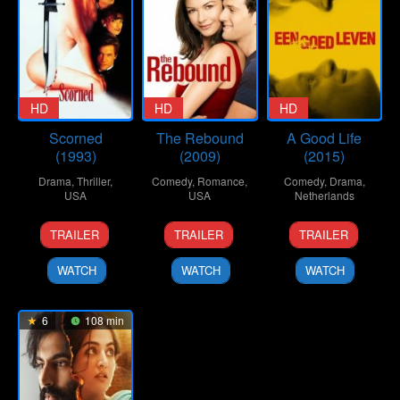
HD
HD
HD
Scorned
The Rebound
A Good Life
(1993)
(2009)
(2015)
Drama
,
Thriller
,
Comedy
,
Romance
,
Comedy
,
Drama
,
USA
USA
Netherlands
14
Andrew
16
Bart
27
Aaron
TRAILER
TRAILER
TRAILER
Jul
Stevens
Sep
Freundlich
Sep
Rookus
1993
2009
2015
WATCH
WATCH
WATCH
6
108 min