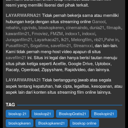
resmi yang memiliki lisensi dari pihak terkait.
LAYARWARNA21
Tidak pernah bekerja sama atau memiliki
hubungan kerja dengan situs streaming online
Ganool
,
rebahin
,
cgvindo
,
bioskopkeren
,
cinemaindo
,
dunia21
,
filmapik
,
kawanfilm21
,
Fmoviez
,
FMZM
,
indoxx1
,
indoxxi
,
Juraganfilm21
,
Layarkaca21
,
lk21
,
Melongfilm
,
nb21
,
Pahe in
,
Pusatfilm21
,
Sogafime
,
savefilm21
,
Streamxxi
, dan lain-lain.
Kami tidak pernah meng-host video apapun di situs
savefilm21
ini. Situs ini legal dan hanya berisi tautan menuju
situs pihak ketiga seperti Acefile, Google Drive, Uptobox,
Racaty, Openload, Zippyshare, Rapidvideo, dan lainnya.
LAYARWARNA21
Tidak bertanggung jawab atas segala
aspek tentang kepatuhan, hak cipta, legalitas, kesopanan, atau
aspek lain dari konten situs streaming film online lainnya.
TAG
bioskop 21
bioskop21
BioskopGratis21
Bioskopin21
bioskopkeren
Bioskopkeren21
bioskop online