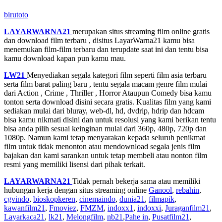
birutoto
LAYARWARNA21
merupakan situs streaming film online gratis
dan download film terbaru , disitus LayarWarna21 kamu bisa
menemukan film-film terbaru dan terupdate saat ini dan tentu bisa
kamu download kapan pun kamu mau.
LW21
Menyediakan segala kategori film seperti film asia terbaru
serta film barat paling baru , tentu segala macam genre film mulai
dari Action , Crime , Thriller , Horror Ataupun Comedy bisa kamu
tonton serta download disini secara gratis. Kualitas film yang kami
sediakan mulai dari bluray, web-dl, hd, dvdrip, hdrip dan hdcam
bisa kamu nikmati disini dan untuk resolusi yang kami berikan tentu
bisa anda pilih sesuai keinginan mulai dari 360p, 480p, 720p dan
1080p. Namun kami tetap menyarakan kepada seluruh penikmat
film untuk tidak menonton atau mendownload segala jenis film
bajakan dan kami sarankan untuk tetap membeli atau nonton film
resmi yang memiliki lisensi dari pihak terkait.
LAYARWARNA21
Tidak pernah bekerja sama atau memiliki
hubungan kerja dengan situs streaming online
Ganool
,
rebahin
,
cgvindo
,
bioskopkeren
,
cinemaindo
,
dunia21
,
filmapik
,
kawanfilm21
,
Fmoviez
,
FMZM
,
indoxx1
,
indoxxi
,
Juraganfilm21
,
Layarkaca21
,
lk21
,
Melongfilm
,
nb21
,
Pahe in
,
Pusatfilm21
,