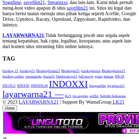
Sogafime
,
savefilm21
,
Streamxxi
, dan lain-lain. Kami tidak pernah
meng-host video apapun di situs
savefilm21
ini. Situs ini legal dan
hanya berisi tautan menuju situs pihak ketiga seperti Acefile, Google
Drive, Uptobox, Racaty, Openload, Zippyshare, Rapidvideo, dan
lainnya.
LAYARWARNA21
Tidak bertanggung jawab atas segala aspek
tentang kepatuhan, hak cipta, legalitas, kesopanan, atau aspek lain
dari konten situs streaming film online lainnya.
TAG
bioskop 21
bioskop21
BioskopGratis21
Bioskopin21
bioskopkeren
Bioskopkeren21
bioskop online
cinemaindo
dunia21
filmbioskop21
full movie
gratis
hitman
IDLIX
INDOXXI
IDLIX21
IDNXXI
INDOFILM
Juraganfilm
layarkaca21
layarwarna21 —
lk21
los angeles
netflix
Subtitle Indonesia
© 2023
LAYARWARNA21
| Support By WarnaGroup
LK21
close