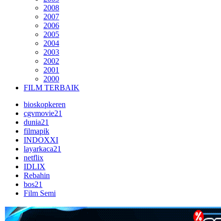
2008
2007
2006
2005
2004
2003
2002
2001
2000
FILM TERBAIK
bioskopkeren
cgvmovie21
dunia21
filmapik
INDOXXI
layarkaca21
netflix
IDLIX
Rebahin
bos21
Film Semi