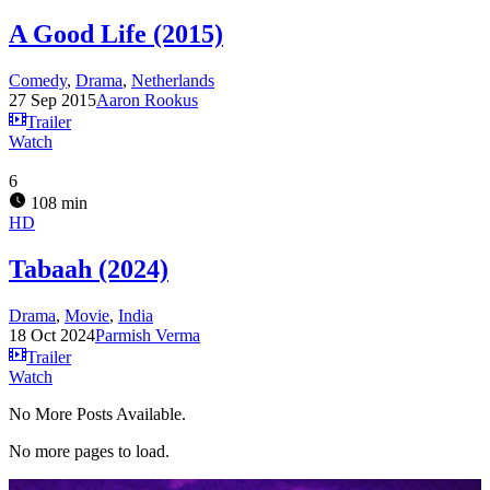
A Good Life (2015)
Comedy
,
Drama
,
Netherlands
27 Sep 2015
Aaron Rookus
Trailer
Watch
6
108 min
HD
Tabaah (2024)
Drama
,
Movie
,
India
18 Oct 2024
Parmish Verma
Trailer
Watch
No More Posts Available.
No more pages to load.